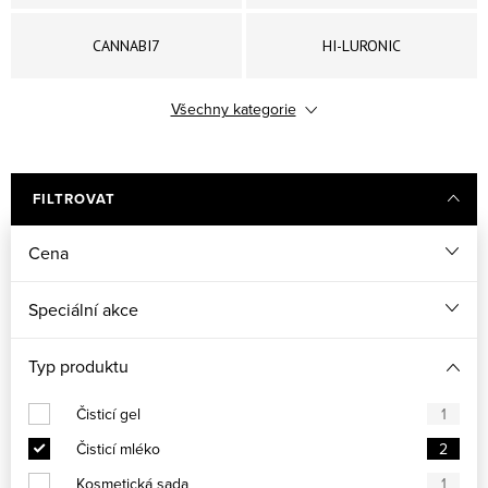
CANNABI7
HI-LURONIC
Všechny kategorie
MULTIVIT GLOW
PHYTO-RETIN
FILTROVAT
Cena
Speciální akce
Typ produktu
Čisticí gel
1
Čisticí mléko
2
Kosmetická sada
1