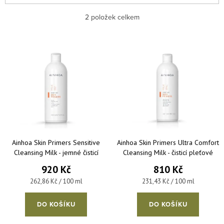
Nejlevnější
2
položek celkem
Nejdražší
Výpis produktů
Nejprodávanější
Abecedně
Ainhoa Skin Primers Sensitive
Ainhoa Skin Primers Ultra Comfort
Cleansing Milk - jemné čisticí
Cleansing Milk - čisticí pleťové
mléko pro citlivou pleť 350 ml
mléko 350 ml
920 Kč
810 Kč
Měrná cena:
Měrná cena:
262,86 Kč / 100 ml
231,43 Kč / 100 ml
DO KOŠÍKU
DO KOŠÍKU