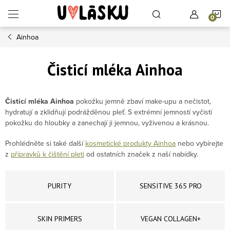
Přejít na obsah
N
Ainhoa
Čisticí mléka Ainhoa
Čisticí mléka Ainhoa
pokožku jemně zbaví make-upu a nečistot,
hydratují a zklidňují podrážděnou pleť
. S extrémní jemností vyčistí
pokožku do hloubky a zanechají ji jemnou, vyživenou a krásnou.
Prohlédněte si také další
kosmetické produkty Ainhoa
nebo vybírejte
z
přípravků k čištění pleti
od ostatních značek z naší nabídky.
PURITY
SENSITIVE 365 PRO
SKIN PRIMERS
VEGAN COLLAGEN+