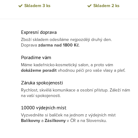
Skladem
3 ks
Skladem
2 ks
Ovládací prvky výpisu
Expresní doprava
Zboží skladem odesíláme nejpozději druhý den.
Doprava
zdarma
nad 1800 Kč
.
Poradíme vám
Máme kadeřnicko-kosmetický salon, a proto vám
dokážeme poradit
vhodnou péči pro vaše vlasy a pleť.
Záruka spokojenosti
Rychlost, skvělá komunikace a osobní přístup. Záleží nám
na vaší spokojenosti.
10000 výdejních míst
Vyzvedněte si balíček na jednom z výdejních míst
Balíkovny
a
Zásilkovny
v ČR a na Slovensku.