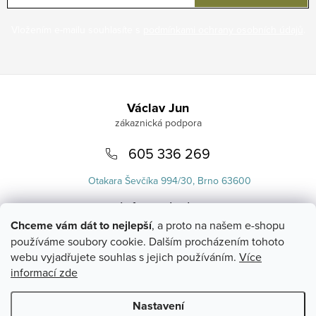
Vložením e-mailu souhlasíte s
podmínkami ochrany osobních údajů
.
Zápatí
Václav Jun
605 336 269
Otakara Ševčíka 994/30, Brno 63600
info
@
uvlasku.cz
Chceme vám dát to nejlepší
, a proto na našem e-shopu
používáme soubory cookie. Dalším procházením tohoto
webu vyjadřujete souhlas s jejich používáním.
Více
informací zde
Nastavení