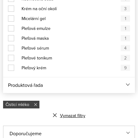
Krém na oční okolí
3
Micelární gel
1
Pleťová emulze
1
Pleťová maska
1
Pleťové sérum
4
Pleťové tonikum
2
Pleťový krém
9
Produktová řada
Čisticí mléko
Vymazat filtry
Řazení produktů
Doporučujeme