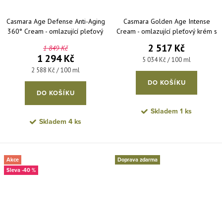
Casmara Age Defense Anti-Aging
Casmara Golden Age Intense
360° Cream - omlazující pleťový
Cream - omlazující pleťový krém s
krém proti vráskám 50 ml
anti-age účinkem 50 ml
2 517 Kč
1 849 Kč
1 294 Kč
Měrná cena:
5 034 Kč / 100 ml
Měrná cena:
2 588 Kč / 100 ml
DO KOŠÍKU
DO KOŠÍKU
Skladem
1 ks
Skladem
4 ks
Akce
Doprava zdarma
-40 %