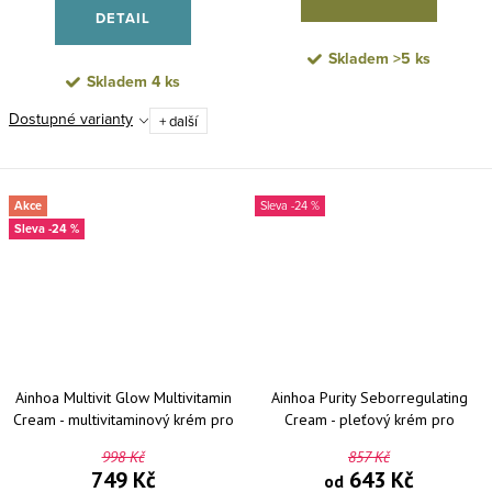
DETAIL
Skladem
>5 ks
Skladem
4 ks
Dostupné varianty
+ další
Akce
-24 %
-24 %
Ainhoa Multivit Glow Multivitamin
Ainhoa Purity Seborregulating
Cream - multivitaminový krém pro
Cream - pleťový krém pro
projasnění pleti 50 ml
mastnou pleť
998 Kč
857 Kč
749 Kč
643 Kč
od