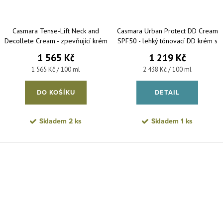
Casmara Tense-Lift Neck and
Casmara Urban Protect DD Cream
Decollete Cream - zpevňující krém
SPF50 - lehký tónovací DD krém s
na krk, dekolt a poprsí 100 ml
anti-age účinkem 50 ml
1 565 Kč
1 219 Kč
Měrná cena:
Měrná cena:
1 565 Kč / 100 ml
2 438 Kč / 100 ml
DO KOŠÍKU
DETAIL
Skladem
2 ks
Skladem
1 ks