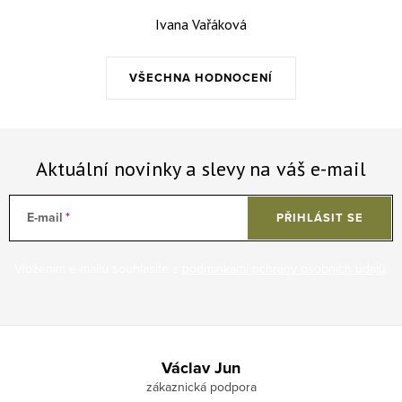
Ivana Vařáková
VŠECHNA HODNOCENÍ
Aktuální novinky a slevy na váš e-mail
E-mail
PŘIHLÁSIT SE
Vložením e-mailu souhlasíte s
podmínkami ochrany osobních údajů
.
Zápatí
Václav Jun