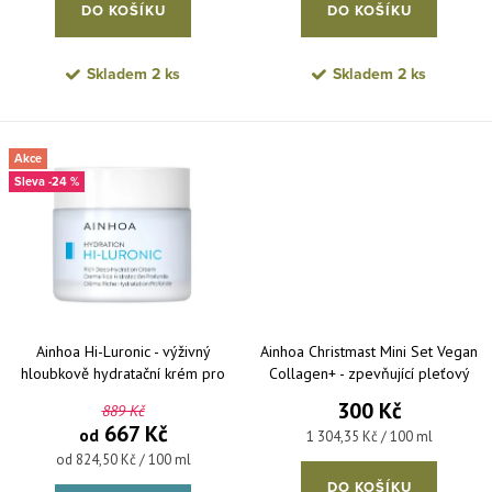
DO KOŠÍKU
DO KOŠÍKU
Skladem
2 ks
Skladem
2 ks
Akce
-24 %
Ainhoa Hi-Luronic - výživný
Ainhoa Christmast Mini Set Vegan
hloubkově hydratační krém pro
Collagen+ - zpevňující pleťový
suchou pleť
krém 15 ml + zpevňující pleťové
300 Kč
889 Kč
sérum 8 ml
667 Kč
od
Měrná cena:
1 304,35 Kč / 100 ml
Měrná cena:
od 824,50 Kč / 100 ml
DO KOŠÍKU