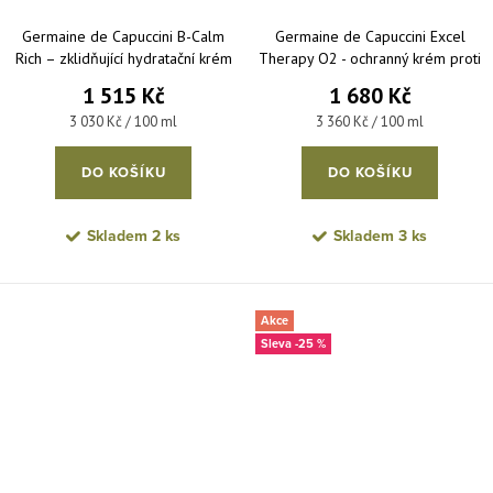
Germaine de Capuccini B-Calm
Germaine de Capuccini Excel
Rich – zklidňující hydratační krém
Therapy O2 - ochranný krém proti
na suchou citlivou pleť 50 ml
vráskám pro suchou pleť 50 ml
1 515 Kč
1 680 Kč
Měrná cena:
Měrná cena:
3 030 Kč / 100 ml
3 360 Kč / 100 ml
DO KOŠÍKU
DO KOŠÍKU
Skladem
2 ks
Skladem
3 ks
Akce
-25 %