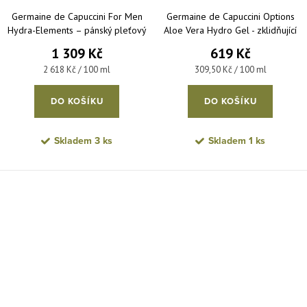
Germaine de Capuccini For Men
Germaine de Capuccini Options
Hydra-Elements – pánský pleťový
Aloe Vera Hydro Gel - zklidňující
krém pro aktivní hydrataci 50 ml
hydratační gel 200 ml
1 309 Kč
619 Kč
Měrná cena:
Měrná cena:
2 618 Kč / 100 ml
309,50 Kč / 100 ml
DO KOŠÍKU
DO KOŠÍKU
Skladem
3 ks
Skladem
1 ks