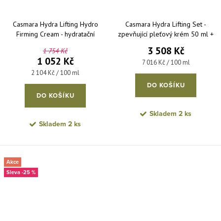
Casmara Hydra Lifting Hydro
Casmara Hydra Lifting Set -
Firming Cream - hydratační
zpevňující pleťový krém 50 ml +
zpevňující pleťový krém 50 ml
zpevňující pleťové sérum 50 ml
3 508 Kč
1 754 Kč
1 052 Kč
Měrná cena:
7 016 Kč / 100 ml
Měrná cena:
2 104 Kč / 100 ml
DO KOŠÍKU
DO KOŠÍKU
Skladem
2 ks
Skladem
2 ks
Akce
-25 %