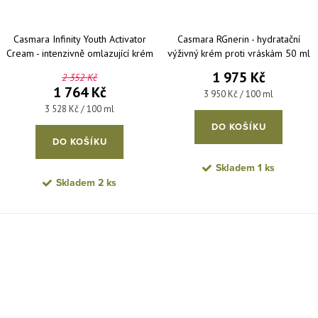
Casmara Infinity Youth Activator
Casmara RGnerin - hydratační
Cream - intenzivně omlazující krém
výživný krém proti vráskám 50 ml
50 ml
1 975 Kč
2 352 Kč
1 764 Kč
Měrná cena:
3 950 Kč / 100 ml
Měrná cena:
3 528 Kč / 100 ml
DO KOŠÍKU
DO KOŠÍKU
Skladem
1 ks
Skladem
2 ks