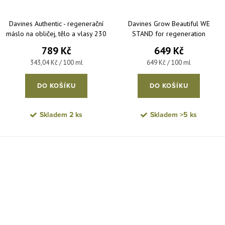
Davines Authentic - regenerační
Davines Grow Beautiful WE
máslo na obličej, tělo a vlasy 230
STAND for regeneration
ml
Hair/Body/Face Butter -
789 Kč
649 Kč
regenerační máslo pro vlasy, tělo
Měrná cena:
Měrná cena:
343,04 Kč / 100 ml
649 Kč / 100 ml
a pleť 100 ml
DO KOŠÍKU
DO KOŠÍKU
Skladem
2 ks
Skladem
>5 ks