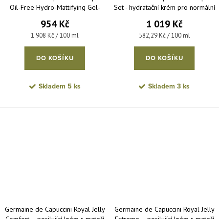
Oil-Free Hydro-Mattifying Gel-
Set - hydratační krém pro normální
Cream – zmatňující gelový krém
až smíšenou pleť 50 ml + čistící
954 Kč
1 019 Kč
pro mastnou pleť 50 ml
gel 125 ml
Měrná cena:
Měrná cena:
1 908 Kč / 100 ml
582,29 Kč / 100 ml
DO KOŠÍKU
DO KOŠÍKU
Skladem
5 ks
Skladem
3 ks
Germaine de Capuccini Royal Jelly
Germaine de Capuccini Royal Jelly