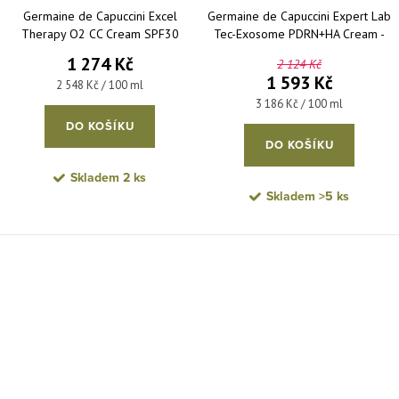
Germaine de Capuccini Excel
Germaine de Capuccini Expert Lab
Therapy O2 CC Cream SPF30
Tec-Exosome PDRN+HA Cream -
Beige – pěstící krém s lehce krycí
pokročilý hydro-regenerativní
1 274 Kč
2 124 Kč
schopností béžový 50 ml
krém 50 ml
1 593 Kč
Měrná cena:
2 548 Kč / 100 ml
Měrná cena:
3 186 Kč / 100 ml
DO KOŠÍKU
DO KOŠÍKU
Skladem
2 ks
Skladem
>5 ks