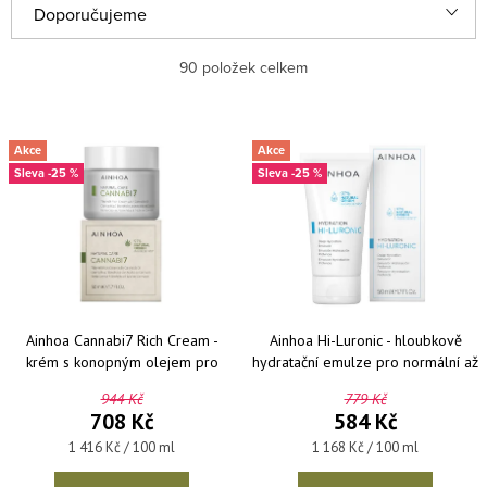
Řazení produktů
Doporučujeme
Nejlevnější
90
položek celkem
Nejdražší
Výpis produktů
Akce
Akce
Nejprodávanější
-25 %
-25 %
Abecedně
Ainhoa Cannabi7 Rich Cream -
Ainhoa Hi-Luronic - hloubkově
krém s konopným olejem pro
hydratační emulze pro normální až
suchou pleť 50 ml
smíšenou pleť 50 ml
944 Kč
779 Kč
708 Kč
584 Kč
Měrná cena:
Měrná cena:
1 416 Kč / 100 ml
1 168 Kč / 100 ml