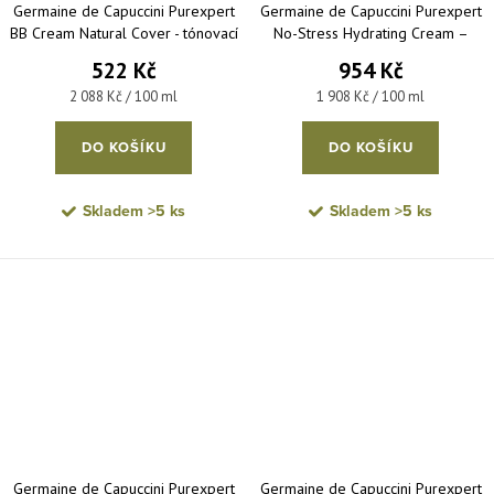
Germaine de Capuccini Purexpert
Germaine de Capuccini Purexpert
BB Cream Natural Cover - tónovací
No-Stress Hydrating Cream –
krém pro sjednocení pleti 25 ml
hydratační krém pro normální až
522 Kč
954 Kč
smíšenou pleť 50 ml
Měrná cena:
Měrná cena:
2 088 Kč / 100 ml
1 908 Kč / 100 ml
DO KOŠÍKU
DO KOŠÍKU
Skladem
>5 ks
Skladem
>5 ks
Germaine de Capuccini Purexpert
Germaine de Capuccini Purexpert