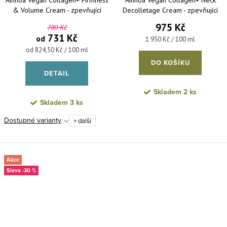
& Volume Cream - zpevňující
Decolletage Cream - zpevňující
pleťový krém
krém na krk a dekolt 50 ml
975 Kč
780 Kč
731 Kč
od
Měrná cena:
1 950 Kč / 100 ml
Měrná cena:
od 824,50 Kč / 100 ml
DO KOŠÍKU
DETAIL
Skladem
2 ks
Skladem
3 ks
Dostupné varianty
+ další
Akce
-30 %