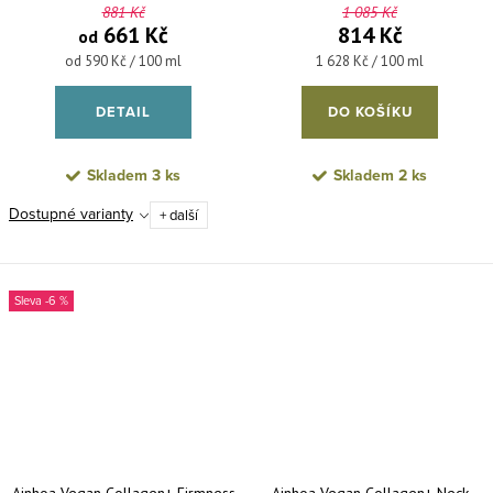
881 Kč
1 085 Kč
50 ml
661 Kč
814 Kč
od
Měrná cena:
Měrná cena:
od 590 Kč / 100 ml
1 628 Kč / 100 ml
DETAIL
DO KOŠÍKU
Skladem
3 ks
Skladem
2 ks
Dostupné varianty
+ další
-6 %
Ainhoa Vegan Collagen+ Firmness
Ainhoa Vegan Collagen+ Neck