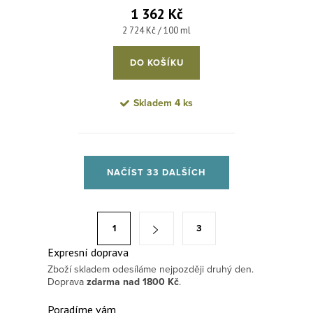
krém pro normální a velmi citlivou
1 362 Kč
pleť 50 ml
Měrná cena:
2 724 Kč / 100 ml
DO KOŠÍKU
Skladem
4 ks
Ovládací prvky výpisu
NAČÍST 33 DALŠÍCH
Stránkování
1
3
Expresní doprava
Zboží skladem odesíláme nejpozději druhý den.
Doprava
zdarma
nad 1800 Kč
.
Poradíme vám