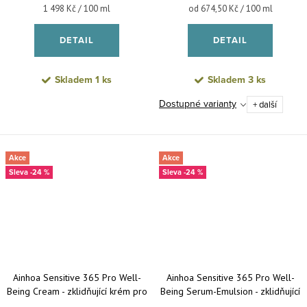
Měrná cena:
Měrná cena:
1 498 Kč / 100 ml
od 674,50 Kč / 100 ml
DETAIL
DETAIL
Skladem
1 ks
Skladem
3 ks
Dostupné varianty
+ další
Akce
Akce
-24 %
-24 %
Ainhoa Sensitive 365 Pro Well-
Ainhoa Sensitive 365 Pro Well-
Being Cream - zklidňující krém pro
Being Serum-Emulsion - zklidňující
normální až suchou citlivou pleť
sérová emulze pro citlivou pleť