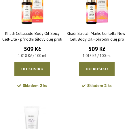
Abecedně
Khadi Cellulitide Body Oil Spicy
Khadi Stretch Marks Centella New-
Cell-Lite - přírodní tělový olej proti
Cell Body Oil - přírodní olej pro
celulitidě 50 ml
zpevnění a elasticitu pokožky 50
509 Kč
509 Kč
ml
Měrná cena:
Měrná cena:
1 018 Kč / 100 ml
1 018 Kč / 100 ml
DO KOŠÍKU
DO KOŠÍKU
Skladem
2 ks
Skladem
2 ks