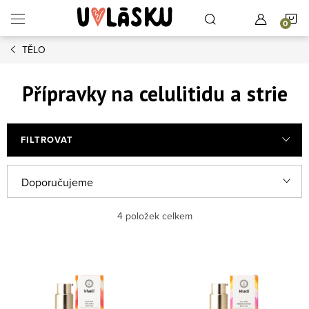
Přejít na obsah
N
TĚLO
Přípravky na celulitidu a strie
FILTROVAT
Řazení produktů
Doporučujeme
Nejlevnější
4
položek celkem
Nejdražší
Výpis produktů
Nejprodávanější