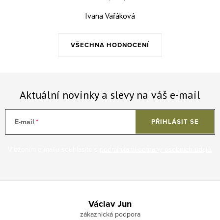
Ivana Vařáková
VŠECHNA HODNOCENÍ
Aktuální novinky a slevy na váš e-mail
E-mail
PŘIHLÁSIT SE
Vložením e-mailu souhlasíte s
podmínkami ochrany osobních údajů
.
Zápatí
Václav Jun