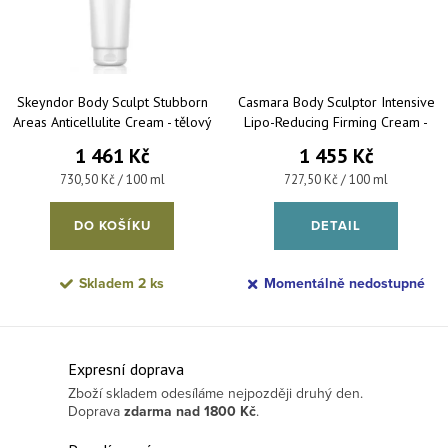
Skeyndor Body Sculpt Stubborn
Casmara Body Sculptor Intensive
Areas Anticellulite Cream - tělový
Lipo-Reducing Firming Cream -
krém na celulitidu a problematické
zpevňující krém proti celulitidě
1 461 Kč
1 455 Kč
zóny 200 ml
200 ml
Měrná cena:
Měrná cena:
730,50 Kč / 100 ml
727,50 Kč / 100 ml
DO KOŠÍKU
DETAIL
Skladem
2 ks
Momentálně nedostupné
Ovládací prvky výpisu
Expresní doprava
Zboží skladem odesíláme nejpozději druhý den.
Doprava
zdarma
nad 1800 Kč
.