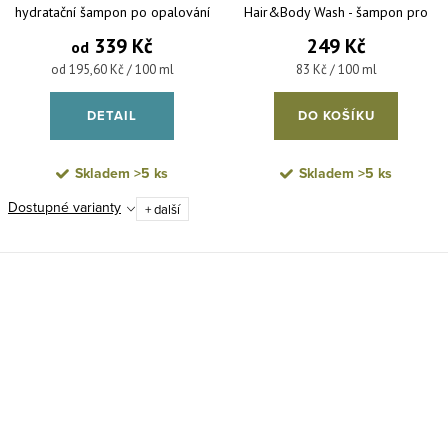
hydratační šampon po opalování
Hair&Body Wash - šampon pro
na tělo a vlasy
časté použití na tělo i vlasy 300 ml
339 Kč
249 Kč
od
Měrná cena:
Měrná cena:
od 195,60 Kč / 100 ml
83 Kč / 100 ml
DETAIL
DO KOŠÍKU
Skladem
>5 ks
Skladem
>5 ks
Dostupné varianty
+ další