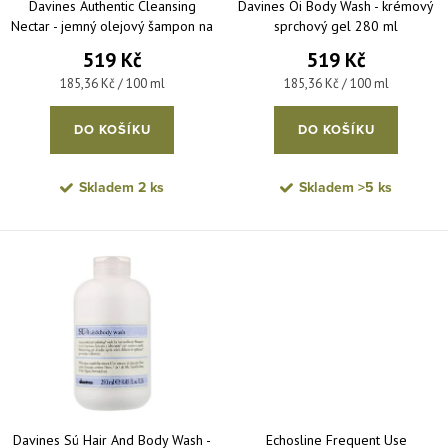
Davines Authentic Cleansing
Davines Oi Body Wash - krémový
Nectar - jemný olejový šampon na
sprchový gel 280 ml
vlasy a tělo 280 ml
519 Kč
519 Kč
Měrná cena:
Měrná cena:
185,36 Kč / 100 ml
185,36 Kč / 100 ml
DO KOŠÍKU
DO KOŠÍKU
Skladem
2 ks
Skladem
>5 ks
Davines Sú Hair And Body Wash -
Echosline Frequent Use