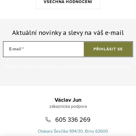
VŠECHNA HODNOCENÍ
Aktuální novinky a slevy na váš e-mail
E-mail
PŘIHLÁSIT SE
Vložením e-mailu souhlasíte s
podmínkami ochrany osobních údajů
.
Zápatí
Václav Jun
605 336 269
Otakara Ševčíka 994/30, Brno 63600