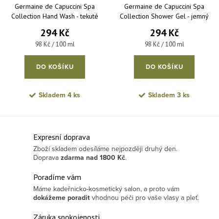
Germaine de Capuccini Spa
Germaine de Capuccini Spa
Collection Hand Wash - tekuté
Collection Shower Gel - jemný
mýdlo na ruce s vůní středomoří
sprchový gel s vůní středomoří
294 Kč
294 Kč
300 ml
300 ml
Měrná cena:
Měrná cena:
98 Kč / 100 ml
98 Kč / 100 ml
DO KOŠÍKU
DO KOŠÍKU
Skladem
4 ks
Skladem
3 ks
Ovládací prvky výpisu
Expresní doprava
Zboží skladem odesíláme nejpozději druhý den.
Doprava
zdarma
nad 1800 Kč
.
Poradíme vám
Máme kadeřnicko-kosmetický salon, a proto vám
dokážeme poradit
vhodnou péči pro vaše vlasy a pleť.
Záruka spokojenosti