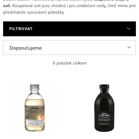
soli
. Koupelové soli jsou vhodné i pro změkčení vody, čímž mimo jiné
předcházíte vysoušení pokožky.
FILTROVAT
Řazení produktů
Doporučujeme
Nejlevnější
6
položek celkem
Nejdražší
Výpis produktů
Nejprodávanější
Abecedně