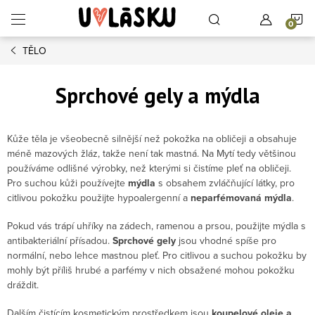
Přejít na obsah
N
TĚLO
Sprchové gely a mýdla
Kůže těla je všeobecně silnější než pokožka na obličeji a obsahuje
méně mazových žláz, takže není tak mastná. Na Mytí tedy většinou
používáme odlišné výrobky, než kterými si čistíme pleť na obličeji.
Pro suchou kůži používejte
mýdla
s obsahem zvláčňující látky, pro
citlivou pokožku použijte hypoalergenní a
neparfémovaná mýdla
.
Pokud vás trápí uhříky na zádech, ramenou a prsou, použijte mýdla s
antibakteriální přísadou.
Sprchové gely
jsou vhodné spíše pro
normální, nebo lehce mastnou pleť. Pro citlivou a suchou pokožku by
mohly být příliš hrubé a parfémy v nich obsažené mohou pokožku
dráždit.
Dalším čistícím kosmetickým prostředkem jsou
koupelové oleje a