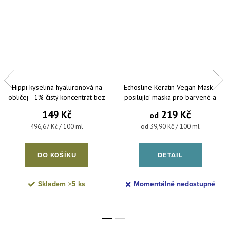
Hippi kyselina hyaluronová na
Echosline Keratin Vegan Mask -
obličej - 1% čistý koncentrát bez
posilující maska pro barvené a
parfemace a parabenů 30 ml
poškozené vlasy
149 Kč
219 Kč
od
Měrná cena:
Měrná cena:
496,67 Kč / 100 ml
od 39,90 Kč / 100 ml
DO KOŠÍKU
DETAIL
Skladem
>5 ks
Momentálně nedostupné