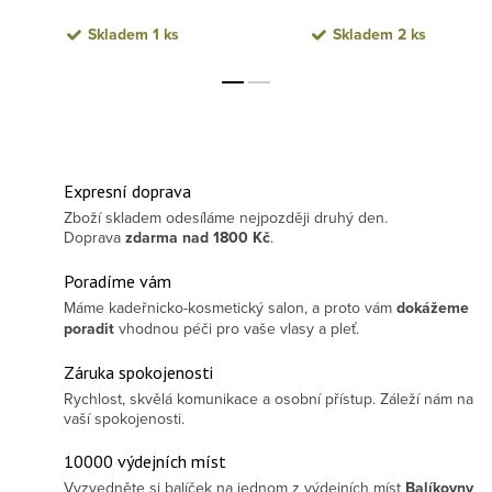
Skladem
1 ks
Skladem
2 ks
Expresní doprava
Zboží skladem odesíláme nejpozději druhý den.
Doprava
zdarma
nad 1800 Kč
.
Poradíme vám
Máme kadeřnicko-kosmetický salon, a proto vám
dokážeme
poradit
vhodnou péči pro vaše vlasy a pleť.
Záruka spokojenosti
Rychlost, skvělá komunikace a osobní přístup. Záleží nám na
vaší spokojenosti.
10000 výdejních míst
Vyzvedněte si balíček na jednom z výdejních míst
Balíkovny