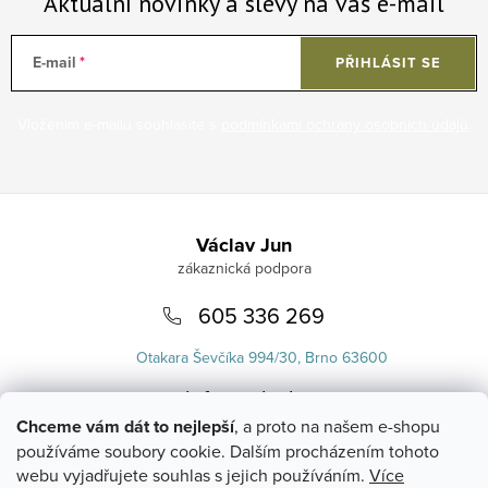
Aktuální novinky a slevy na váš e-mail
E-mail
PŘIHLÁSIT SE
Vložením e-mailu souhlasíte s
podmínkami ochrany osobních údajů
.
Zápatí
Václav Jun
605 336 269
Otakara Ševčíka 994/30, Brno 63600
info
@
uvlasku.cz
Chceme vám dát to nejlepší
, a proto na našem e-shopu
používáme soubory cookie. Dalším procházením tohoto
webu vyjadřujete souhlas s jejich používáním.
Více