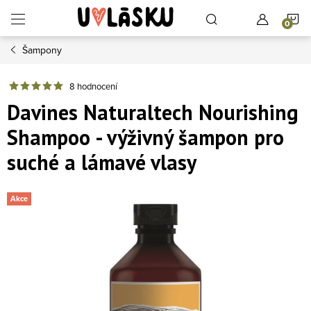
Přejít na obsah
N
Šampony
8 hodnocení
Davines Naturaltech Nourishing
Shampoo - výživný šampon pro
suché a lámavé vlasy
Akce