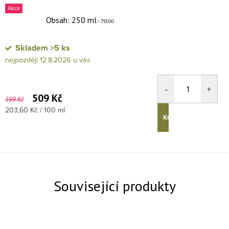
Akce
Obsah: 250 ml
| 71300
Skladem
>5 ks
12.8.2026
509 Kč
599 Kč
Měrná cena:
203,60 Kč / 100 ml
KOUPIT
Související produkty