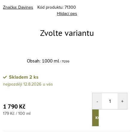
Značka:
Davines
Kód produktu:
71300
Hlídací pes
Obsah: 1000 ml
| 71299
Skladem
2 ks
12.8.2026
1 790 Kč
Měrná cena:
179 Kč / 100 ml
KOUPIT