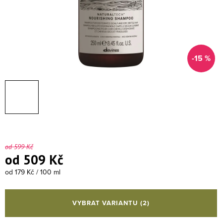
-15 %
od 599 Kč
od
509 Kč
Měrná cena:
od 179 Kč / 100 ml
VYBRAT VARIANTU
(2)