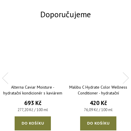
Alterna Caviar Moisture -
Malibu C Hydrate Color Wellness
hydratační kondicionér s kaviárem
Conditioner - hydratační
pro suché vlasy 250 ml
kondicionér pro barvené vlasy
693 Kč
420 Kč
266 ml
Měrná cena:
Měrná cena:
277,20 Kč / 100 ml
76,09 Kč / 100 ml
DO KOŠÍKU
DO KOŠÍKU