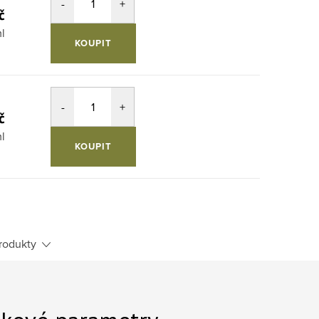
č
ml
KOUPIT
č
l
KOUPIT
rodukty