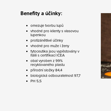
Benefity a účinky:
omezuje tvorbu lupů
vhodné pro klienty s vlasovou
lupenkou
protizánětlivé účinky
vhodné pro muže i ženy
fytoceutika jsou vypěstovány v
Itálii s certifikací ICEA
obal vyroben z 99%
recyklovaného plastu
přírodní složky 84,4
biologická odbouratelnost 97,7
PH 5,5