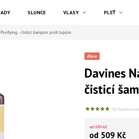
SADY
SLUNCE
VLASY
PLEŤ
Purifying - čisticí šampon proti lupům
Akce
Davines Na
čisticí ša
52 hodnocení
od 599 Kč
od
509 Kč