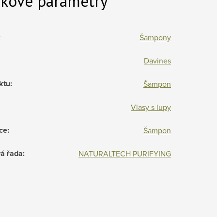
kové parametry
:
Šampony
Davines
ktu
:
Šampon
Vlasy s lupy
ce
:
Šampon
á řada
:
NATURALTECH PURIFYING