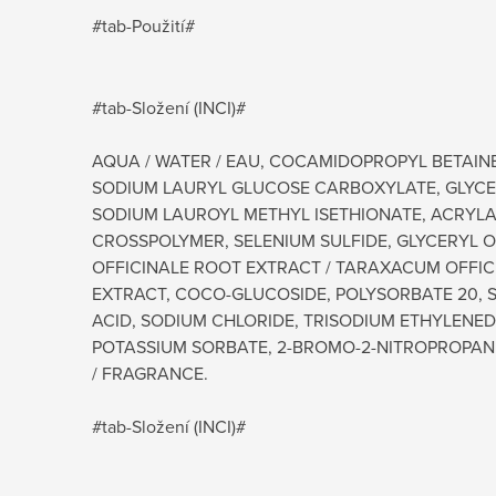
#tab-Použití#
#tab-Složení (INCI)#
AQUA / WATER / EAU, COCAMIDOPROPYL BETAINE
SODIUM LAURYL GLUCOSE CARBOXYLATE, GLYCER
SODIUM LAUROYL METHYL ISETHIONATE, ACRYLA
CROSSPOLYMER, SELENIUM SULFIDE, GLYCERYL 
OFFICINALE ROOT EXTRACT / TARAXACUM OFFIC
EXTRACT, COCO-GLUCOSIDE, POLYSORBATE 20, S
ACID, SODIUM CHLORIDE, TRISODIUM ETHYLENED
POTASSIUM SORBATE, 2-BROMO-2-NITROPROPANE-
/ FRAGRANCE.
#tab-Složení (INCI)#