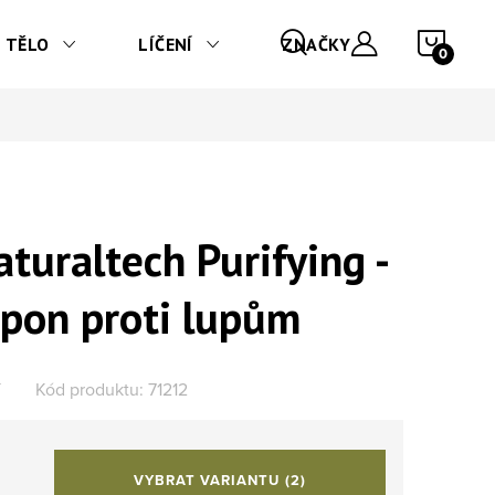
NÁKU
TĚLO
LÍČENÍ
ZNAČKY
turaltech Purifying -
mpon proti lupům
Kód produktu:
71212
VYBRAT VARIANTU
(2)