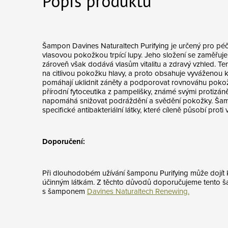
Popis produktu
Šampon Davines Naturaltech Purifying je určený pro péč
vlasovou pokožkou trpící lupy. Jeho složení se zaměřuje 
zároveň však dodává vlasům vitalitu a zdravý vzhled. T
na citlivou pokožku hlavy, a proto obsahuje vyváženou k
pomáhají uklidnit záněty a podporovat rovnováhu pokož
přírodní fytoceutika z pampelišky, známé svými protizáně
napomáhá snižovat podráždění a svědění pokožky. Šam
specifické antibakteriální látky, které cíleně působí proti
Doporučení:
Při dlouhodobém užívání šamponu Purifying může dojít k 
účinným látkám. Z těchto důvodů doporučujeme tento š
s šamponem
Davines Naturaltech Renewing.