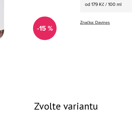
Měrná cena:
od 179 Kč / 100 ml
Značka:
Davines
-15 %