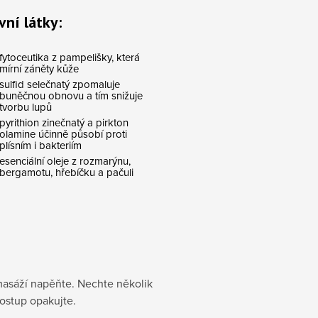
vní látky:
fytoceutika z pampelišky, která
mírní záněty kůže
sulfid selečnatý zpomaluje
buněčnou obnovu a tím snižuje
tvorbu lupů
pyrithion zinečnatý a pirkton
olamine účinně působí proti
plísním i bakteriím
esenciální oleje z rozmarýnu,
bergamotu, hřebíčku a pačuli
asáží napěňte. Nechte několik
ostup opakujte.