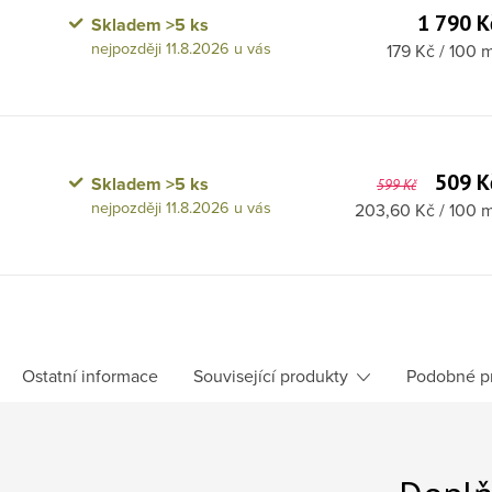
1 790 K
Skladem
>5 ks
11.8.2026
Měrná cena:
179 Kč / 100 
509 K
Skladem
>5 ks
599 Kč
11.8.2026
Měrná cena:
203,60 Kč / 100 m
Ostatní informace
Související produkty
Podobné p