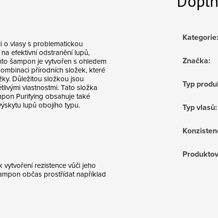
Doplň
Kategorie
i o vlasy s problematickou
na efektivní odstranění lupů,
Značka
:
ento šampon je vytvořen s ohledem
ombinaci přírodních složek, které
ky. Důležitou složkou jsou
Typ produ
tlivými vlastnostmi. Tato složka
pon Purifying obsahuje také
 výskytu lupů obojího typu.
Typ vlasů
:
Konzisten
Produktov
vytvoření rezistence vůči jeho
ampon občas prostřídat například