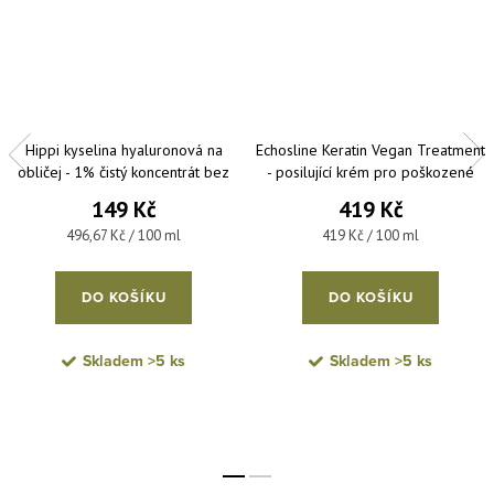
Hippi kyselina hyaluronová na
Echosline Keratin Vegan Treatment
obličej - 1% čistý koncentrát bez
- posilující krém pro poškozené
parfemace a parabenů 30 ml
vlasy a roztřepené konečky 100
149 Kč
419 Kč
ml
Měrná cena:
Měrná cena:
496,67 Kč / 100 ml
419 Kč / 100 ml
DO KOŠÍKU
DO KOŠÍKU
Skladem
>5 ks
Skladem
>5 ks