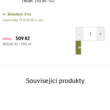
Obsah: 250 ml
| 71243
Skladem
3 ks
12.8.2026
509 Kč
599 Kč
Měrná cena:
203,60 Kč / 100 ml
KOUPIT
Související produkty