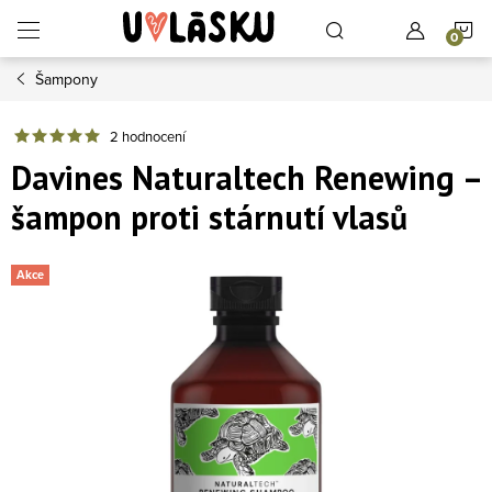
Přejít na obsah
N
Šampony
2 hodnocení
Davines Naturaltech Renewing –
šampon proti stárnutí vlasů
Akce