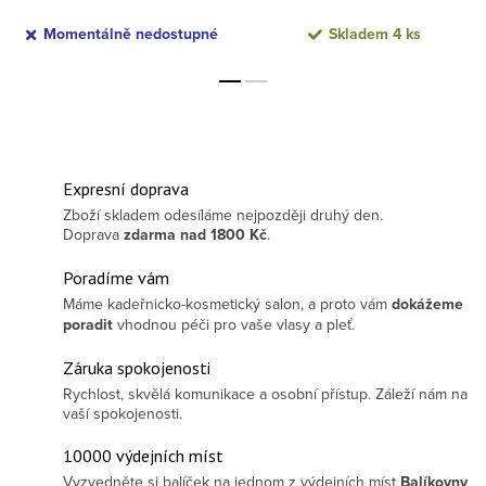
Momentálně nedostupné
Skladem
4 ks
Expresní doprava
Zboží skladem odesíláme nejpozději druhý den.
Doprava
zdarma
nad 1800 Kč
.
Poradíme vám
Máme kadeřnicko-kosmetický salon, a proto vám
dokážeme
poradit
vhodnou péči pro vaše vlasy a pleť.
Záruka spokojenosti
Rychlost, skvělá komunikace a osobní přístup. Záleží nám na
vaší spokojenosti.
10000 výdejních míst
Vyzvedněte si balíček na jednom z výdejních míst
Balíkovny