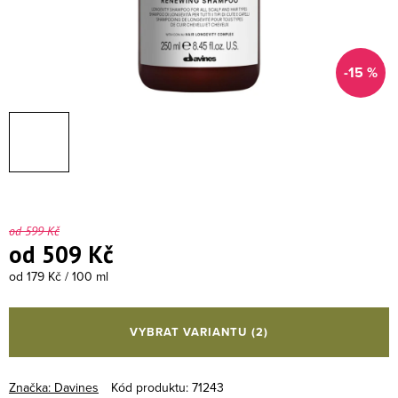
-15 %
od 599 Kč
od
509 Kč
Měrná cena:
od 179 Kč / 100 ml
VYBRAT VARIANTU
(2)
Značka:
Davines
Kód produktu:
71243