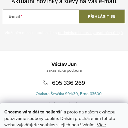
Aktuální novinky a slevy na váš e-mail
E-mail
PŘIHLÁSIT SE
Vložením e-mailu souhlasíte s
podmínkami ochrany osobních údajů
.
Zápatí
Václav Jun
605 336 269
Otakara Ševčíka 994/30, Brno 63600
info
@
uvlasku.cz
Chceme vám dát to nejlepší
, a proto na našem e-shopu
používáme soubory cookie. Dalším procházením tohoto
webu vyjadřujete souhlas s jejich používáním.
Více