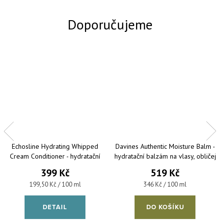
Echosline Hydrating Whipped
Davines Authentic Moisture Balm -
Cream Conditioner - hydratační
hydratační balzám na vlasy, obličej
pěnový kondicionér 200 ml
a tělo 150 ml
399 Kč
519 Kč
Měrná cena:
Měrná cena:
199,50 Kč / 100 ml
346 Kč / 100 ml
DETAIL
DO KOŠÍKU