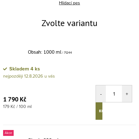
Hlídací pes
Obsah: 1000 ml
| 71244
Skladem
4 ks
12.8.2026
1 790 Kč
Měrná cena:
179 Kč / 100 ml
KOUPIT
Akce