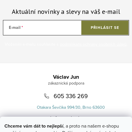
Aktuální novinky a slevy na váš e-mail
E-mail
PŘIHLÁSIT SE
Vložením e-mailu souhlasíte s
podmínkami ochrany osobních údajů
.
Zápatí
Václav Jun
605 336 269
Otakara Ševčíka 994/30, Brno 63600
info
@
uvlasku.cz
Chceme vám dát to nejlepší
, a proto na našem e-shopu