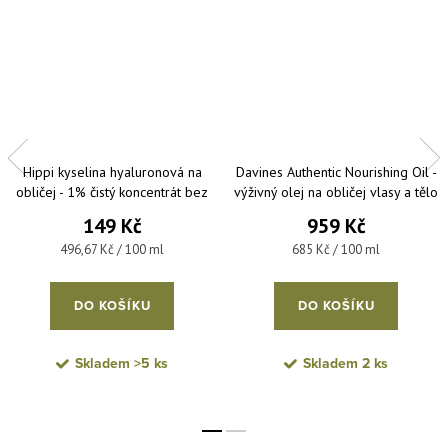
Hippi kyselina hyaluronová na
Davines Authentic Nourishing Oil -
obličej - 1% čistý koncentrát bez
výživný olej na obličej vlasy a tělo
parfemace a parabenů 30 ml
140 ml
149 Kč
959 Kč
Měrná cena:
Měrná cena:
496,67 Kč / 100 ml
685 Kč / 100 ml
DO KOŠÍKU
DO KOŠÍKU
Skladem
>5 ks
Skladem
2 ks