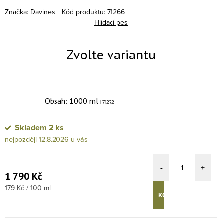
Značka:
Davines
Kód produktu:
71266
Hlídací pes
Obsah: 1000 ml
| 71272
Skladem
2 ks
12.8.2026
1 790 Kč
Měrná cena:
179 Kč / 100 ml
KOUPIT