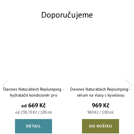
Davines Naturaltech Replumping -
Davines Naturaltech Replumping -
hydratační kondicionér pro
sérum na vlasy s kyselinou
všechny typy vlasů
hyaluronovou 100 ml
669 Kč
969 Kč
od
Měrná cena:
Měrná cena:
od 238,70 Kč / 100 ml
969 Kč / 100 ml
DETAIL
DO KOŠÍKU