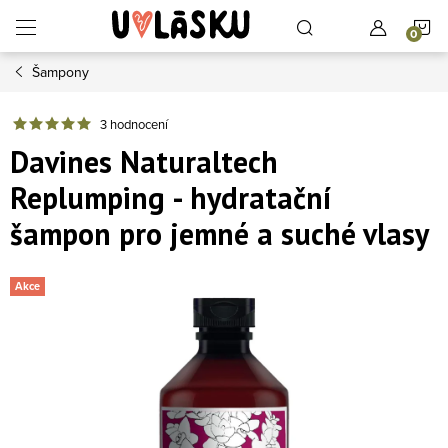
Přejít na obsah
N
Šampony
3 hodnocení
Davines Naturaltech
Replumping - hydratační
šampon pro jemné a suché vlasy
Akce