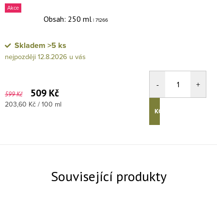
Akce
Obsah: 250 ml
| 71266
Skladem
>5 ks
12.8.2026
509 Kč
599 Kč
Měrná cena:
203,60 Kč / 100 ml
KOUPIT
Související produkty