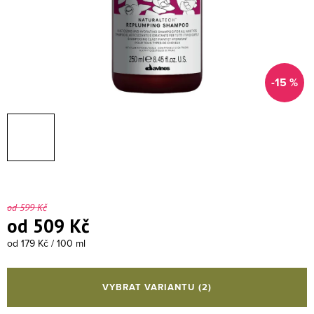
-15 %
od 599 Kč
od
509 Kč
Měrná cena:
od 179 Kč / 100 ml
VYBRAT VARIANTU
(2)