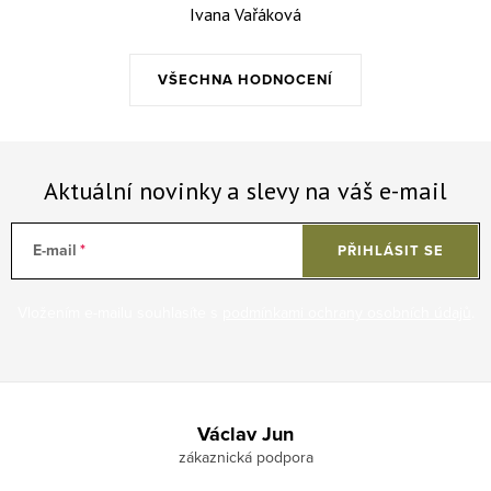
Ivana Vařáková
VŠECHNA HODNOCENÍ
Aktuální novinky a slevy na váš e-mail
E-mail
PŘIHLÁSIT SE
Vložením e-mailu souhlasíte s
podmínkami ochrany osobních údajů
.
Zápatí
Václav Jun