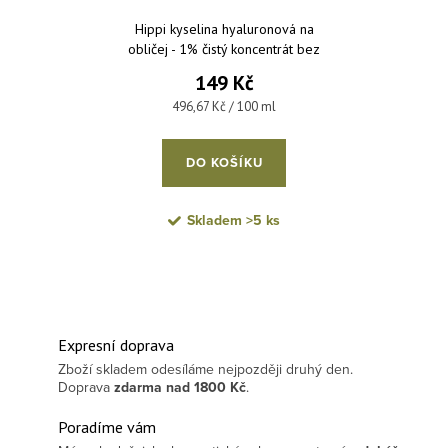
Hippi kyselina hyaluronová na
obličej - 1% čistý koncentrát bez
parfemace a parabenů 30 ml
149 Kč
Měrná cena:
496,67 Kč / 100 ml
DO KOŠÍKU
Skladem
>5 ks
Expresní doprava
Zboží skladem odesíláme nejpozději druhý den.
Doprava
zdarma
nad 1800 Kč
.
Poradíme vám