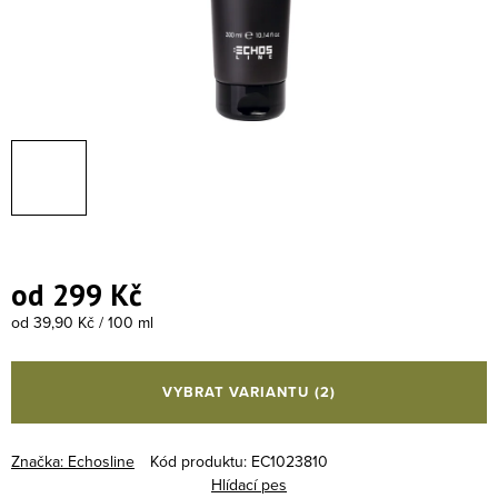
od
299 Kč
Měrná cena:
od 39,90 Kč / 100 ml
VYBRAT VARIANTU
(2)
Značka:
Echosline
Kód produktu:
EC1023810
Hlídací pes