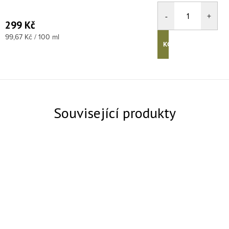
299 Kč
Měrná cena:
99,67 Kč / 100 ml
KOUPIT
Související produkty