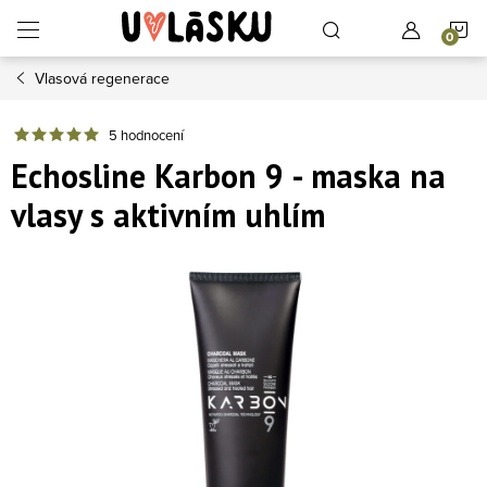
Přejít na obsah
N
Vlasová regenerace
5 hodnocení
Echosline Karbon 9 - maska na
vlasy s aktivním uhlím