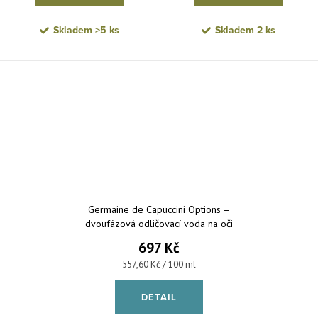
Skladem
>5 ks
Skladem
2 ks
Germaine de Capuccini Options –
dvoufázová odličovací voda na oči
a rty 125 ml
697 Kč
Měrná cena:
557,60 Kč / 100 ml
DETAIL