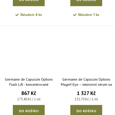
Skladem
4 ks
Skladem
1 ks
Germaine de Capuccini Options
Germaine de Capuccini Options
Flash Lift - koncentrované
Magnif-Eye – intenzivní sérum na
liftingové sérum 5x1 ml
řasy a obočí 2x5 ml
867 Kč
1 327 Kč
Měrná cena:
Měrná cena:
173,40 Kč / 1 ml
132,70 Kč / 1 ml
DO KOŠÍKU
DO KOŠÍKU