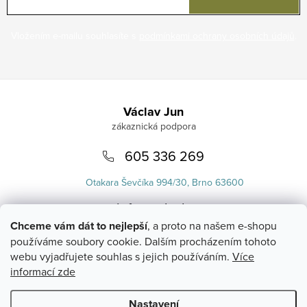
Vložením e-mailu souhlasíte s
podmínkami ochrany osobních údajů
.
Zápatí
Václav Jun
605 336 269
Otakara Ševčíka 994/30, Brno 63600
info
@
uvlasku.cz
Chceme vám dát to nejlepší
, a proto na našem e-shopu
používáme soubory cookie. Dalším procházením tohoto
webu vyjadřujete souhlas s jejich používáním.
Více
informací zde
Nastavení