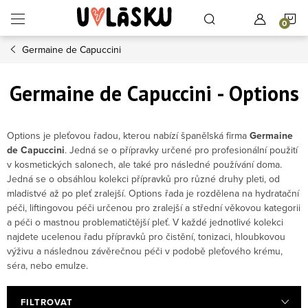
Přejít na obsah
N
Germaine de Capuccini
Germaine de Capuccini - Options
Options je pleťovou řadou, kterou nabízí španělská firma
Germaine
de Capuccini
. Jedná se o přípravky určené pro profesionální použití
v kosmetických salonech, ale také pro následné používání doma.
Jedná se o obsáhlou kolekci přípravků pro různé druhy pleti, od
mladistvé až po pleť zralejší. Options řada je rozdělena na hydratační
péči, liftingovou péči určenou pro zralejší a střední věkovou kategorii
a péči o mastnou problematičtější pleť. V každé jednotlivé kolekci
najdete ucelenou řadu přípravků pro čistění, tonizaci, hloubkovou
výživu a následnou závěrečnou péči v podobě pleťového krému,
séra, nebo emulze.
FILTROVAT