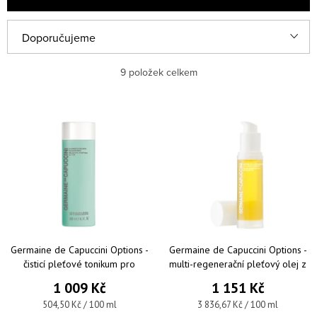
Řazení produktů
Doporučujeme
Nejlevnější
9
položek celkem
Nejdražší
Výpis produktů
Nejprodávanější
Abecedně
Germaine de Capuccini Options -
Germaine de Capuccini Options -
čisticí pleťové tonikum pro
multi-regenerační pleťový olej z
mastnou a smíšenou pleť 200 ml
muškátové růže 30 ml
1 009 Kč
1 151 Kč
Měrná cena:
Měrná cena:
504,50 Kč / 100 ml
3 836,67 Kč / 100 ml