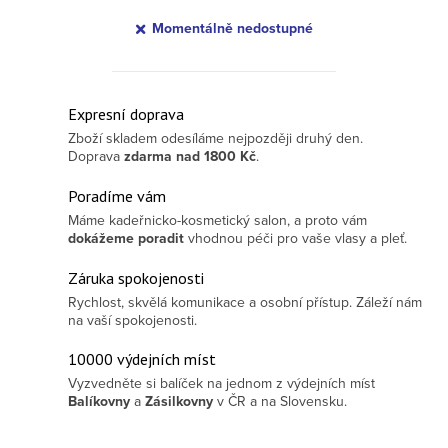
Momentálně nedostupné
Ovládací prvky výpisu
Expresní doprava
Zboží skladem odesíláme nejpozději druhý den.
Doprava
zdarma
nad 1800 Kč
.
Poradíme vám
Máme kadeřnicko-kosmetický salon, a proto vám
dokážeme poradit
vhodnou péči pro vaše vlasy a pleť.
Záruka spokojenosti
Rychlost, skvělá komunikace a osobní přístup. Záleží nám
na vaší spokojenosti.
10000 výdejních míst
Vyzvedněte si balíček na jednom z výdejních míst
Balíkovny
a
Zásilkovny
v ČR a na Slovensku.