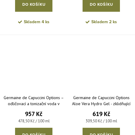
DO KOŠÍKU
DO KOŠÍKU
Skladem
4 ks
Skladem
2 ks
Germaine de Capuccini Options –
Germaine de Capuccini Options
odličovací a tonizační voda v
Aloe Vera Hydro Gel - zklidňující
jednom 200 ml
hydratační gel 200 ml
957 Kč
619 Kč
Měrná cena:
Měrná cena:
478,50 Kč / 100 ml
309,50 Kč / 100 ml
DO KOŠÍKU
DO KOŠÍKU