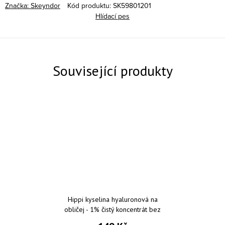
Značka:
Skeyndor
Kód produktu:
SK59801201
Hlídací pes
Související produkty
Hippi kyselina hyaluronová na
obličej - 1% čistý koncentrát bez
parfemace a parabenů 30 ml