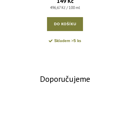
149 Kč
Měrná cena:
496,67 Kč / 100 ml
DO KOŠÍKU
Skladem
>5 ks