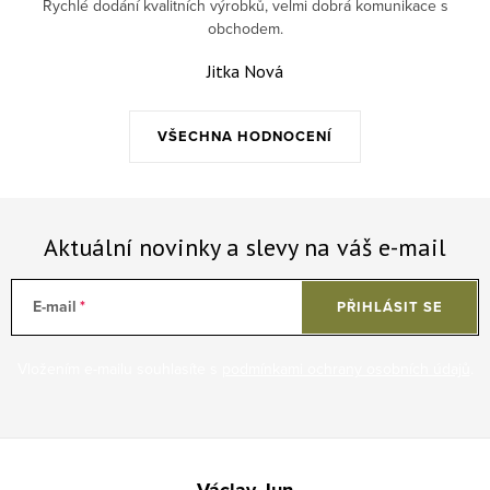
Rychlé dodání kvalitních výrobků, velmi dobrá komunikace s
obchodem.
Jitka Nová
VŠECHNA HODNOCENÍ
Aktuální novinky a slevy na váš e-mail
E-mail
PŘIHLÁSIT SE
Vložením e-mailu souhlasíte s
podmínkami ochrany osobních údajů
.
Zápatí
Václav Jun