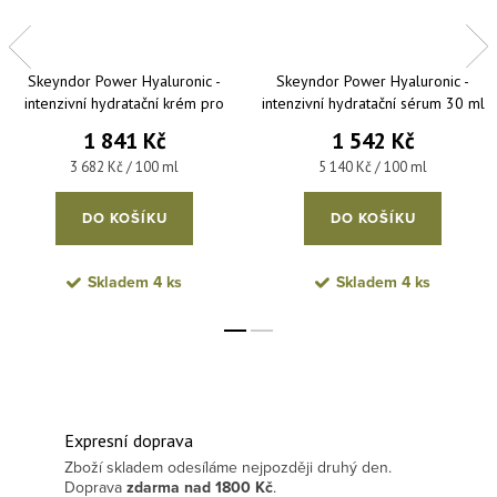
Skeyndor Power Hyaluronic -
Skeyndor Power Hyaluronic -
intenzivní hydratační krém pro
intenzivní hydratační sérum 30 ml
suchou pleť 50 ml
1 841 Kč
1 542 Kč
Měrná cena:
Měrná cena:
3 682 Kč / 100 ml
5 140 Kč / 100 ml
DO KOŠÍKU
DO KOŠÍKU
Skladem
4 ks
Skladem
4 ks
Expresní doprava
Zboží skladem odesíláme nejpozději druhý den.
Doprava
zdarma
nad 1800 Kč
.