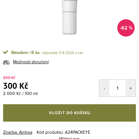
-62 %
Skladem
>5 ks
11.8.2026
Možnosti doručení
810 Kč
300 Kč
Měrná cena:
2 000 Kč / 100 ml
VLOŽIT DO KOŠÍKU
Značka:
Ainhoa
Kód produktu:
A24PACKEYE
Hlídací pes