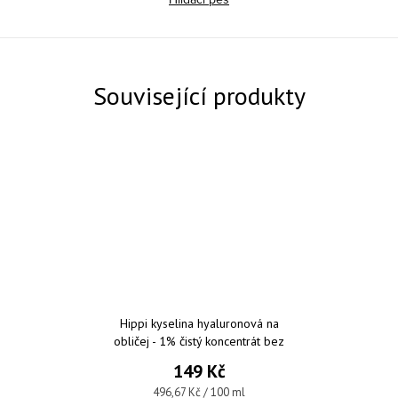
Související produkty
Hippi kyselina hyaluronová na
obličej - 1% čistý koncentrát bez
parfemace a parabenů 30 ml
149 Kč
Měrná cena:
496,67 Kč / 100 ml