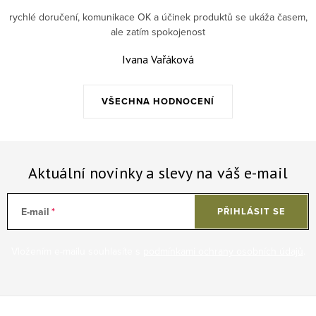
rychlé doručení, komunikace OK a účinek produktů se ukáža časem,
ale zatím spokojenost
Ivana Vařáková
VŠECHNA HODNOCENÍ
Aktuální novinky a slevy na váš e-mail
E-mail
PŘIHLÁSIT SE
Vložením e-mailu souhlasíte s
podmínkami ochrany osobních údajů
.
Zápatí