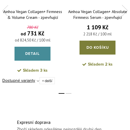
Ainhoa Vegan Collagen+ Firmness
Ainhoa Vegan Collagen+ Absolute
& Volume Cream - zpevňující
Firmness Serum - zpevňující
pleťový krém
pleťové sérum 50 ml
1 109 Kč
780 Kč
731 Kč
od
Měrná cena:
2 218 Kč / 100 ml
Měrná cena:
od 824,50 Kč / 100 ml
DO KOŠÍKU
DETAIL
Skladem
2 ks
Skladem
3 ks
Dostupné varianty
+ další
Expresní doprava
Zboží skladem odesíláme nejpozději druhý den.