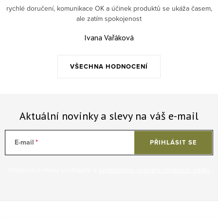
rychlé doručení, komunikace OK a účinek produktů se ukáža časem,
ale zatím spokojenost
Ivana Vařáková
VŠECHNA HODNOCENÍ
Aktuální novinky a slevy na váš e-mail
E-mail
PŘIHLÁSIT SE
Vložením e-mailu souhlasíte s
podmínkami ochrany osobních údajů
.
Zápatí