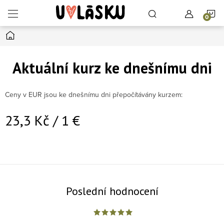
Přejít na obsah
N
Domů
Aktuální kurz ke dnešnímu dni
Ceny v EUR jsou ke dnešnímu dni přepočítávány kurzem:
23,3 Kč / 1 €
Poslední hodnocení