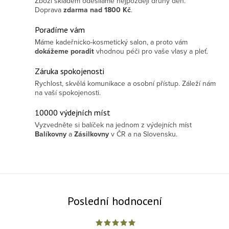
Zboží skladem odesíláme nejpozději druhý den.
Doprava
zdarma
nad 1800 Kč
.
Poradíme vám
Máme kadeřnicko-kosmetický salon, a proto vám
dokážeme poradit
vhodnou péči pro vaše vlasy a pleť.
Záruka spokojenosti
Rychlost, skvělá komunikace a osobní přístup. Záleží nám
na vaší spokojenosti.
10000 výdejních míst
Vyzvedněte si balíček na jednom z výdejních míst
Balíkovny
a
Zásilkovny
v ČR a na Slovensku.
Poslední hodnocení