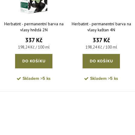
Herbatint - permanentní barva na
Herbatint - permanentní barva na
vlasy hnědá 2N
vlasy kaštan 4N
337 Kč
337 Kč
Měrná cena:
Měrná cena:
198,24 Kč / 100 ml
198,24 Kč / 100 ml
DO KOŠÍKU
DO KOŠÍKU
Skladem
>5 ks
Skladem
>5 ks