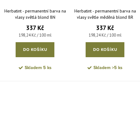
Herbatint - permanentní barva na
Herbatint - permanentní barva na
vlasy světlá blond 8N
vlasy světle měděná blond 8R
337 Kč
337 Kč
Měrná cena:
Měrná cena:
198,24 Kč / 100 ml
198,24 Kč / 100 ml
DO KOŠÍKU
DO KOŠÍKU
Skladem
5 ks
Skladem
>5 ks