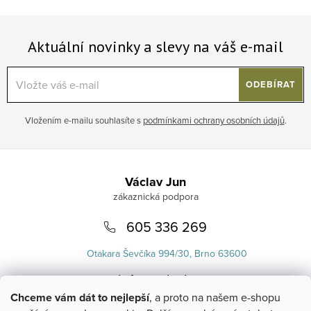
Aktuální novinky a slevy na váš e-mail
ODEBÍRAT
Vložením e-mailu souhlasíte s
podmínkami ochrany osobních údajů
.
Zápatí
Václav Jun
605 336 269
Otakara Ševčíka 994/30, Brno 63600
info
@
uvlasku.cz
Chceme vám dát to nejlepší
, a proto na našem e-shopu