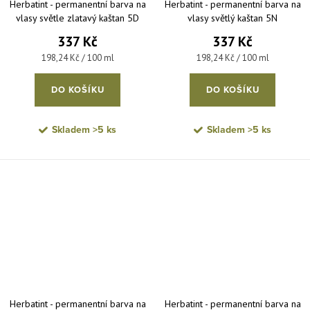
Herbatint - permanentní barva na
Herbatint - permanentní barva na
vlasy světle zlatavý kaštan 5D
vlasy světlý kaštan 5N
337 Kč
337 Kč
Měrná cena:
Měrná cena:
198,24 Kč / 100 ml
198,24 Kč / 100 ml
DO KOŠÍKU
DO KOŠÍKU
Skladem
>5 ks
Skladem
>5 ks
Herbatint - permanentní barva na
Herbatint - permanentní barva na