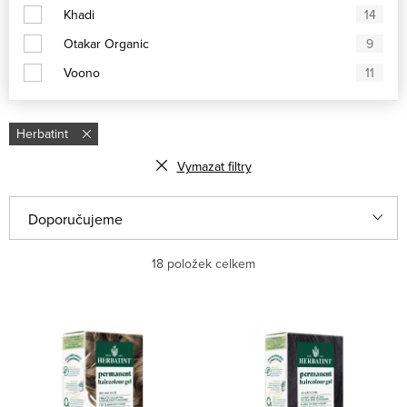
Khadi
14
Otakar Organic
9
Voono
11
Herbatint
Vymazat filtry
Řazení produktů
Doporučujeme
Nejlevnější
18
položek celkem
Nejdražší
Výpis produktů
Nejprodávanější
Abecedně