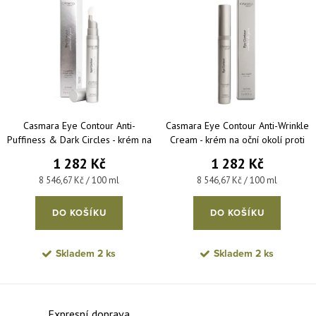
Nejprodávanější
Abecedně
Casmara Eye Contour Anti-
Casmara Eye Contour Anti-Wrinkle
Puffiness & Dark Circles - krém na
Cream - krém na oční okolí proti
oční okolí proti váčkům a tmavým
vráskám 15 ml
1 282 Kč
1 282 Kč
kruhům 15 ml
Měrná cena:
Měrná cena:
8 546,67 Kč / 100 ml
8 546,67 Kč / 100 ml
DO KOŠÍKU
DO KOŠÍKU
Skladem
2 ks
Skladem
2 ks
Ovládací prvky výpisu
Expresní doprava