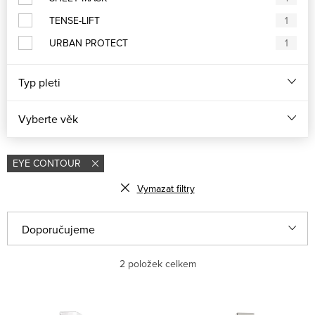
TENSE-LIFT
1
URBAN PROTECT
1
Typ pleti
Vyberte věk
EYE CONTOUR
Vymazat filtry
Řazení produktů
Doporučujeme
Nejlevnější
2
položek celkem
Nejdražší
Výpis produktů