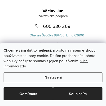
Zápatí
Václav Jun
605 336 269
Otakara Ševčíka 994/30, Brno 63600
info
@
uvlasku.cz
Chceme vám dát to nejlepší
, a proto na našem e-shopu
používáme soubory cookie. Dalším procházením tohoto
webu vyjadřujete souhlas s jejich používáním.
Více
informací zde
Nastavení
Copyright 2026
UVlásku.cz
. Všechna práva vyhrazena.
Upravit
nastavení cookies
Odmítnout
Souhlasím
Vytvořil Shoptet