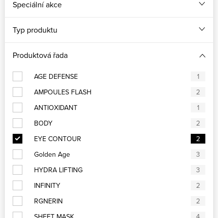
Speciální akce
Typ produktu
Produktová řada
AGE DEFENSE
1
AMPOULES FLASH
2
ANTIOXIDANT
1
BODY
2
EYE CONTOUR
2
Golden Age
3
HYDRA LIFTING
3
INFINITY
2
RGNERIN
2
SHEET MASK
4