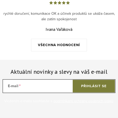
rychlé doručení, komunikace OK a účinek produktů se ukáža časem,
ale zatím spokojenost
Ivana Vařáková
VŠECHNA HODNOCENÍ
Aktuální novinky a slevy na váš e-mail
E-mail
PŘIHLÁSIT SE
Vložením e-mailu souhlasíte s
podmínkami ochrany osobních údajů
.