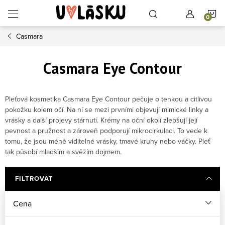
Přejít na obsah
N
Casmara
Casmara Eye Contour
Pleťová kosmetika Casmara Eye Contour pečuje o tenkou a citlivou
pokožku kolem očí. Na ní se mezi prvními objevují mimické linky a
vrásky a další projevy stárnutí. Krémy na oční okolí zlepšují její
pevnost a pružnost a zároveň podporují mikrocirkulaci. To vede k
tomu, že jsou méně viditelné vrásky, tmavé kruhy nebo váčky. Pleť
tak působí mladším a svěžím dojmem.
FILTROVAT
Cena