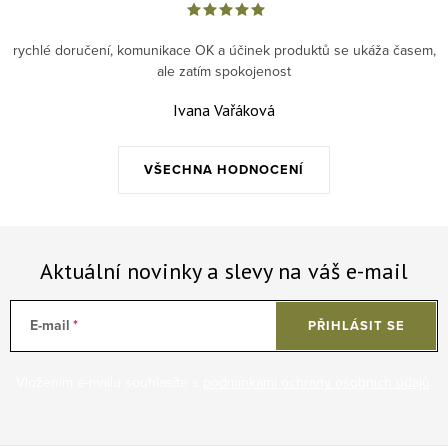
rychlé doručení, komunikace OK a účinek produktů se ukáža časem,
ale zatím spokojenost
Ivana Vařáková
VŠECHNA HODNOCENÍ
Aktuální novinky a slevy na váš e-mail
E-mail
PŘIHLÁSIT SE
Vložením e-mailu souhlasíte s
podmínkami ochrany osobních údajů
.