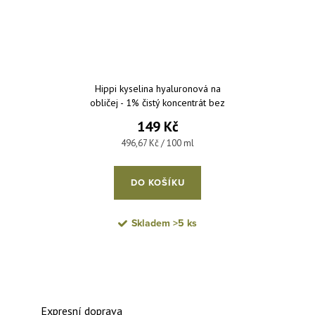
Hippi kyselina hyaluronová na
obličej - 1% čistý koncentrát bez
parfemace a parabenů 30 ml
149 Kč
Měrná cena:
496,67 Kč / 100 ml
DO KOŠÍKU
Skladem
>5 ks
Expresní doprava