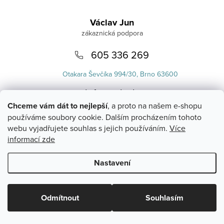
Zápatí
Václav Jun
605 336 269
Otakara Ševčíka 994/30, Brno 63600
info
@
uvlasku.cz
Chceme vám dát to nejlepší
, a proto na našem e-shopu
používáme soubory cookie. Dalším procházením tohoto
webu vyjadřujete souhlas s jejich používáním.
Více
informací zde
Nastavení
Copyright 2026
UVlásku.cz
. Všechna práva vyhrazena.
Upravit
nastavení cookies
Odmítnout
Souhlasím
Vytvořil Shoptet