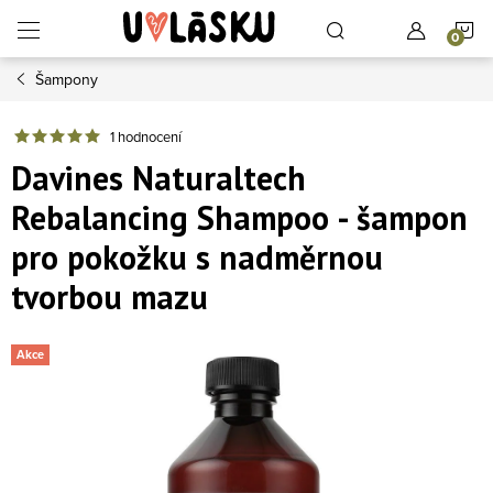
Přejít na obsah
N
Šampony
1 hodnocení
Davines Naturaltech
Rebalancing Shampoo - šampon
pro pokožku s nadměrnou
tvorbou mazu
Akce