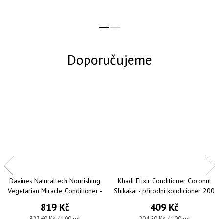
Davines Naturaltech Nourishing
Khadi Elixir Conditioner Coconut
Vegetarian Miracle Conditioner -
Shikakai - přírodní kondicionér 200
hydratační kondicionér pro suché a
ml
819 Kč
409 Kč
lámavé vlasy 250 ml
Měrná cena:
Měrná cena:
327,60 Kč / 100 ml
204,50 Kč / 100 ml