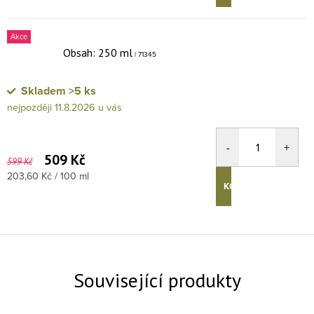
Akce
Obsah: 250 ml
| 71345
Skladem
>5 ks
11.8.2026
509 Kč
599 Kč
Měrná cena:
203,60 Kč / 100 ml
KOUPIT
Související produkty