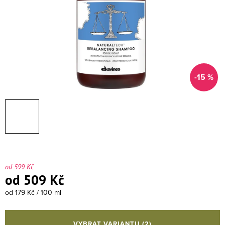
-15 %
od 599 Kč
od
509 Kč
Měrná cena:
od 179 Kč / 100 ml
VYBRAT VARIANTU
(2)