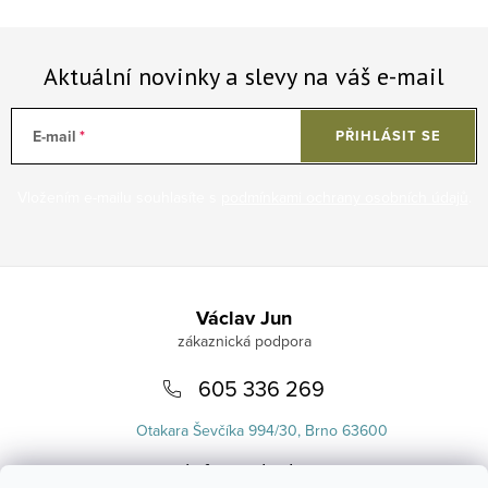
Aktuální novinky a slevy na váš e-mail
E-mail
PŘIHLÁSIT SE
Vložením e-mailu souhlasíte s
podmínkami ochrany osobních údajů
.
Zápatí
Václav Jun
605 336 269
Otakara Ševčíka 994/30, Brno 63600
info
@
uvlasku.cz