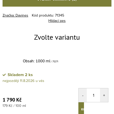
Značka:
Davines
Kód produktu:
71345
Hlídací pes
Obsah: 1000 ml
| 71271
Skladem
2 ks
11.8.2026
1 790 Kč
Měrná cena:
179 Kč / 100 ml
KOUPIT