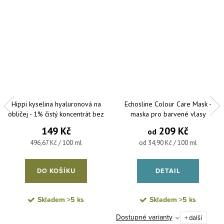
Hippi kyselina hyaluronová na
Echosline Colour Care Mask -
obličej - 1% čistý koncentrát bez
maska pro barvené vlasy
parfemace a parabenů 30 ml
149 Kč
209 Kč
od
Měrná cena:
Měrná cena:
496,67 Kč / 100 ml
od 34,90 Kč / 100 ml
DO KOŠÍKU
DETAIL
Skladem
>5 ks
Skladem
>5 ks
Dostupné varianty
+ další