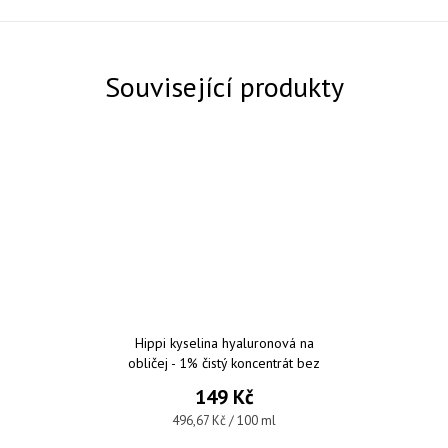
Související produkty
Hippi kyselina hyaluronová na
obličej - 1% čistý koncentrát bez
parfemace a parabenů 30 ml
149 Kč
Měrná cena:
496,67 Kč / 100 ml