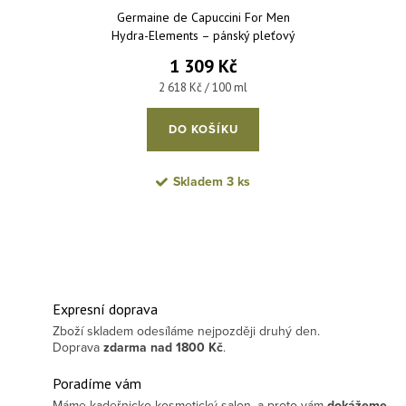
Germaine de Capuccini For Men
Hydra-Elements – pánský pleťový
krém pro aktivní hydrataci 50 ml
1 309 Kč
Měrná cena:
2 618 Kč / 100 ml
DO KOŠÍKU
Skladem
3 ks
Expresní doprava
Zboží skladem odesíláme nejpozději druhý den.
Doprava
zdarma
nad 1800 Kč
.
Poradíme vám
Máme kadeřnicko-kosmetický salon, a proto vám
dokážeme