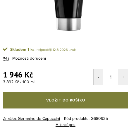
Skladem
1 ks
12.8.2026
Možnosti doručení
1 946 Kč
Měrná cena:
3 892 Kč / 100 ml
VLOŽIT DO KOŠÍKU
Značka:
Germaine de Capuccini
Kód produktu:
G680935
Hlídací pes