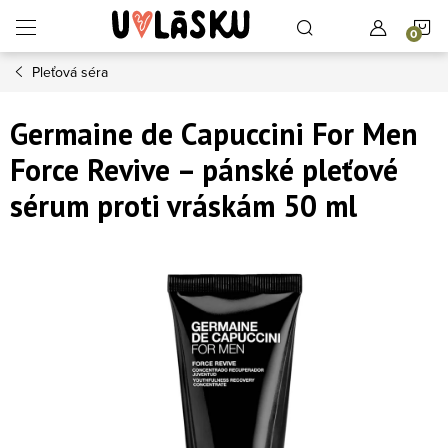
Přejít na obsah
N
Pleťová séra
Germaine de Capuccini For Men
Force Revive – pánské pleťové
sérum proti vráskám 50 ml