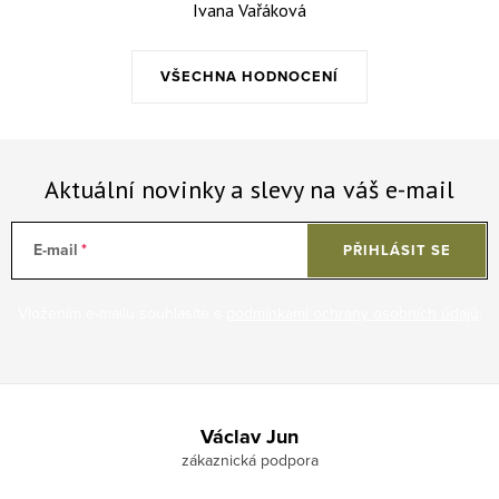
Ivana Vařáková
VŠECHNA HODNOCENÍ
Aktuální novinky a slevy na váš e-mail
E-mail
PŘIHLÁSIT SE
Vložením e-mailu souhlasíte s
podmínkami ochrany osobních údajů
.
Zápatí
Václav Jun