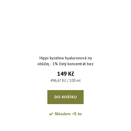
Hippi kyselina hyaluronová na
obličej - 1% čistý koncentrát bez
parfemace a parabenů 30 ml
149 Kč
Měrná cena:
496,67 Kč / 100 ml
DO KOŠÍKU
Skladem
>5 ks