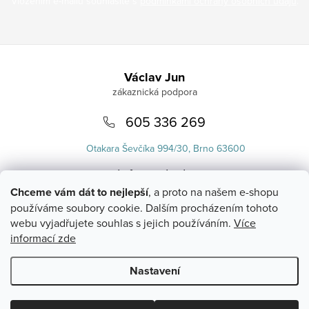
Vložením e-mailu souhlasíte s
podmínkami ochrany osobních údajů
.
Zápatí
Václav Jun
605 336 269
Otakara Ševčíka 994/30, Brno 63600
info
@
uvlasku.cz
Chceme vám dát to nejlepší
, a proto na našem e-shopu
používáme soubory cookie. Dalším procházením tohoto
webu vyjadřujete souhlas s jejich používáním.
Více
informací zde
Nastavení
Copyright 2026
UVlásku.cz
. Všechna práva vyhrazena.
Upravit
nastavení cookies