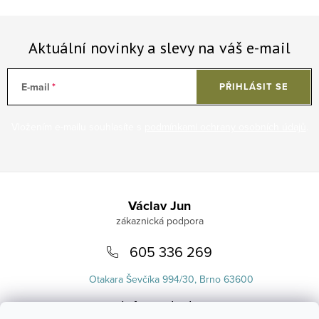
Aktuální novinky a slevy na váš e-mail
E-mail
PŘIHLÁSIT SE
Vložením e-mailu souhlasíte s
podmínkami ochrany osobních údajů
.
Zápatí
Václav Jun
605 336 269
Otakara Ševčíka 994/30, Brno 63600
info
@
uvlasku.cz