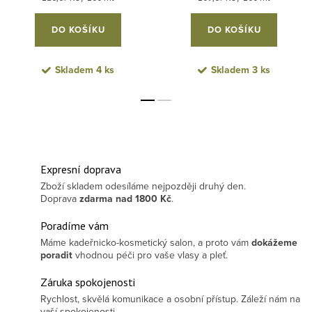
DO KOŠÍKU
DO KOŠÍKU
Skladem
4 ks
Skladem
3 ks
Expresní doprava
Zboží skladem odesíláme nejpozději druhý den.
Doprava
zdarma
nad 1800 Kč
.
Poradíme vám
Máme kadeřnicko-kosmetický salon, a proto vám
dokážeme
poradit
vhodnou péči pro vaše vlasy a pleť.
Záruka spokojenosti
Rychlost, skvělá komunikace a osobní přístup. Záleží nám na
vaší spokojenosti.