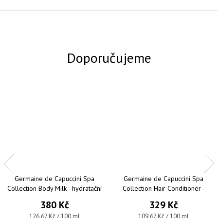
Germaine de Capuccini Spa
Germaine de Capuccini Spa
Collection Body Milk - hydratační
Collection Hair Conditioner -
tělové mléko s vůní středomoří
hydratační kondicionér pro
380 Kč
329 Kč
300 ml
všechny typy vlasů 300 ml
Měrná cena:
Měrná cena:
126,67 Kč / 100 ml
109,67 Kč / 100 ml