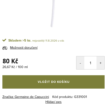
Skladem
>5 ks
11.8.2026
Možnosti doručení
80 Kč
Měrná cena:
26,67 Kč / 100 ml
VLOŽIT DO KOŠÍKU
Značka:
Germaine de Capuccini
Kód produktu:
G331001
Hlídací pes