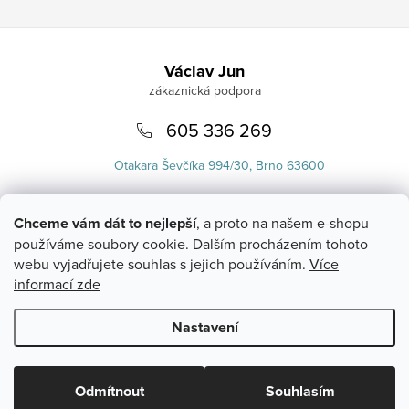
Zápatí
Václav Jun
605 336 269
Otakara Ševčíka 994/30, Brno 63600
info
@
uvlasku.cz
Chceme vám dát to nejlepší
, a proto na našem e-shopu
používáme soubory cookie. Dalším procházením tohoto
webu vyjadřujete souhlas s jejich používáním.
Více
informací zde
Nastavení
Copyright 2026
UVlásku.cz
. Všechna práva vyhrazena.
Upravit
nastavení cookies
Odmítnout
Souhlasím
Vytvořil Shoptet