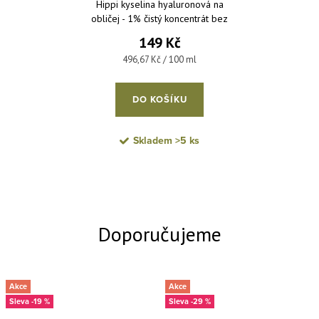
Hippi kyselina hyaluronová na
obličej - 1% čistý koncentrát bez
parfemace a parabenů 30 ml
149 Kč
Měrná cena:
496,67 Kč / 100 ml
DO KOŠÍKU
Skladem
>5 ks
Akce
Akce
-19 %
-29 %