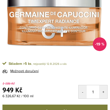
-19 %
Skladem
>5 ks
12.8.2026
Možnosti doručení
1 186 Kč
949 Kč
Měrná cena:
6 326,67 Kč / 100 ml