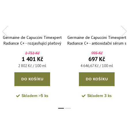
Germaine de Capuccini Timexpert
Germaine de Capuccini Timexpert
Radiance C+ - rozjasňující pleťový
Radiance C+ - antioxidační sérum s
krém 50 ml
vitamínem C 15 ml
1 751 Kč
995 Kč
1 401 Kč
697 Kč
Měrná cena:
Měrná cena:
2 802 Kč / 100 ml
4 646,67 Kč / 100 ml
DO KOŠÍKU
DO KOŠÍKU
Skladem
>5 ks
Skladem
3 ks