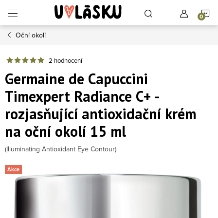
Přejít na obsah
N
Oční okolí
2 hodnocení
Germaine de Capuccini
Timexpert Radiance C+ -
rozjasňující antioxidační krém
na oční okolí 15 ml
(Illuminating Antioxidant Eye Contour)
Akce