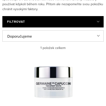
používat kdykoli během roku. Přitom ale nezapomeňte svou pokožku
chránit vysokými faktory.
FILTROVAT
Řazení produktů
Doporučujeme
Nejlevnější
1
položek celkem
Nejdražší
Výpis produktů
Nejprodávanější
Abecedně