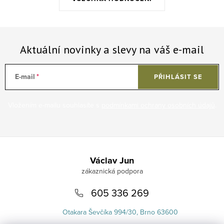
Aktuální novinky a slevy na váš e-mail
E-mail
PŘIHLÁSIT SE
Vložením e-mailu souhlasíte s
podmínkami ochrany osobních údajů
.
Zápatí
Václav Jun
605 336 269
Otakara Ševčíka 994/30, Brno 63600