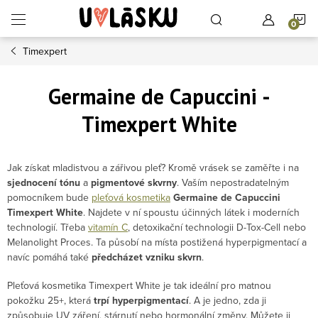
Přejít na obsah
N
Timexpert
Germaine de Capuccini -
Timexpert White
Jak získat mladistvou a zářivou pleť? Kromě vrásek se zaměřte i na
sjednocení tónu
a
pigmentové skvrny
. Vaším nepostradatelným
pomocníkem bude
pleťová kosmetika
Germaine de Capuccini
Timexpert White
. Najdete v ní spoustu účinných látek i moderních
technologií. Třeba
vitamín C
, detoxikační technologii D-Tox-Cell nebo
Melanolight Proces. Ta působí na místa postižená hyperpigmentací a
navíc pomáhá také
předcházet vzniku skvrn
.
Pleťová kosmetika Timexpert White je tak ideální pro matnou
pokožku 25+, která
trpí hyperpigmentací
. A je jedno, zda ji
způsobuje UV záření, stárnutí nebo hormonální změny. Můžete ji