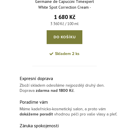
Germaine de Capuccini Timexpert
White Spot Correction Cream -
korekční krém na pigmentové
1 680 Kč
skvrny SPF20 50 ml
Měrná cena:
3 360 Kč / 100 ml
DO KOŠÍKU
Skladem
2 ks
Ovládací prvky výpisu
Expresní doprava
Zboží skladem odesíláme nejpozději druhý den.
Doprava
zdarma
nad 1800 Kč
.
Poradíme vám
Máme kadeřnicko-kosmetický salon, a proto vám
dokážeme poradit
vhodnou péči pro vaše vlasy a pleť.
Záruka spokojenosti