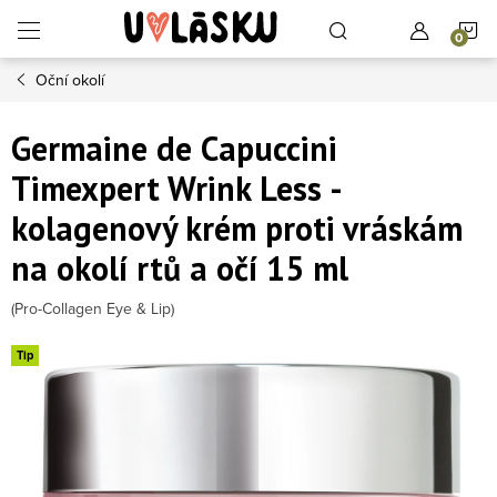
Přejít na obsah
N
Oční okolí
Germaine de Capuccini
Timexpert Wrink Less -
kolagenový krém proti vráskám
na okolí rtů a očí 15 ml
(Pro-Collagen Eye & Lip)
Tip