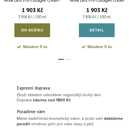
Wrink Less Pro-Collagen Cream -
Wrink Less Pro-Collagen Cream
kolagenový krém proti vráskám 50
SPF30 - denní kolagenový krém
1 903 Kč
1 903 Kč
ml
proti vráskám 50 ml
Měrná cena:
Měrná cena:
3 806 Kč / 100 ml
3 806 Kč / 100 ml
DO KOŠÍKU
DETAIL
Skladem
5 ks
Skladem
5 ks
Expresní doprava
Zboží skladem odesíláme nejpozději druhý den.
Doprava
zdarma
nad 1800 Kč
.
Poradíme vám
Máme kadeřnicko-kosmetický salon, a proto vám
dokážeme
poradit
vhodnou péči pro vaše vlasy a pleť.