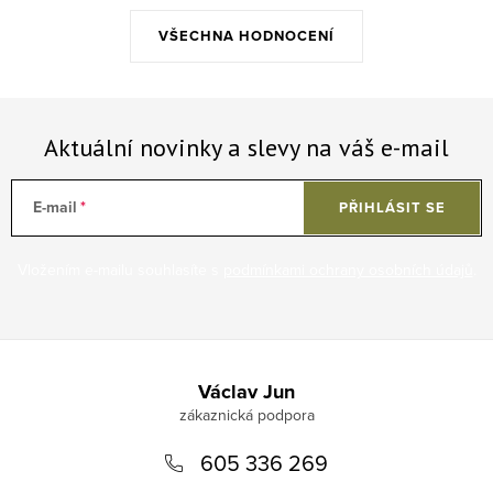
VŠECHNA HODNOCENÍ
Aktuální novinky a slevy na váš e-mail
E-mail
PŘIHLÁSIT SE
Vložením e-mailu souhlasíte s
podmínkami ochrany osobních údajů
.
Zápatí
Václav Jun
605 336 269