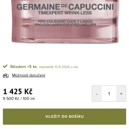
Skladem
>5 ks
12.8.2026
Možnosti doručení
1 425 Kč
Měrná cena:
9 500 Kč / 100 ml
VLOŽIT DO KOŠÍKU