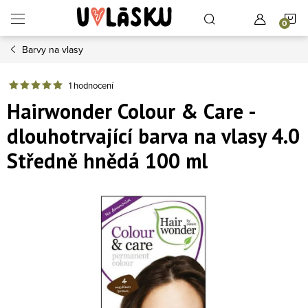
Přejít na obsah
N
Barvy na vlasy
1 hodnocení
Hairwonder Colour & Care -
dlouhotrvající barva na vlasy 4.0
Středně hnědá 100 ml