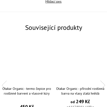
Hlídací pes
Související produkty
Otakar Organic - termo čepice pro
Otakar Organic - přírodní rostlinná
rostlinné barvení a vlasové kúry
barva na vlasy zlatá hnědá
249 Kč
od
450 Kč
Měrná cena: