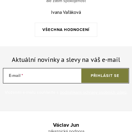
ale zatím spokojenost
Ivana Vařáková
VŠECHNA HODNOCENÍ
Aktuální novinky a slevy na váš e-mail
E-mail
PŘIHLÁSIT SE
Vložením e-mailu souhlasíte s
podmínkami ochrany osobních údajů
.
Zápatí
Václav Jun