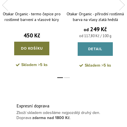
Otakar Organic - termo čepice pro
Otakar Organic - přírodní rostlinná
rostlinné barvení a vlasové kúry
barva na vlasy zlatá hnědá
249 Kč
od
450 Kč
Měrná cena:
od 117,80 Kč / 100 g
DO KOŠÍKU
DETAIL
Skladem
>5 ks
Skladem
>5 ks
Expresní doprava
Zboží skladem odesíláme nejpozději druhý den.
Doprava
zdarma
nad 1800 Kč
.