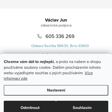
Zápatí
Václav Jun
605 336 269
Otakara Ševčíka 994/30, Brno 63600
info
@
uvlasku.cz
Chceme vám dát to nejlepší
, a proto na našem e-shopu
používáme soubory cookie. Dalším procházením tohoto
webu vyjadřujete souhlas s jejich používáním.
Více
informací zde
Nastavení
Copyright 2026
UVlásku.cz
. Všechna práva vyhrazena.
Upravit
nastavení cookies
Odmítnout
Souhlasím
Vytvořil Shoptet