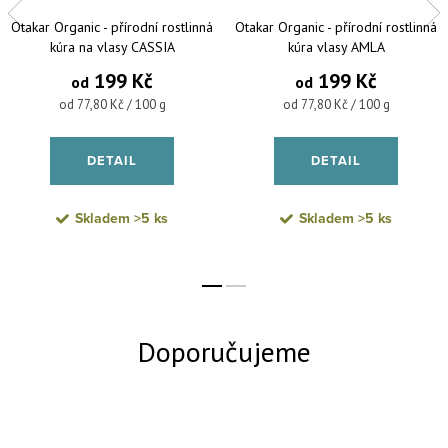
Otakar Organic - přírodní rostlinná
Otakar Organic - přírodní rostlinná
kúra na vlasy CASSIA
kúra vlasy AMLA
199 Kč
199 Kč
od
od
Měrná cena:
Měrná cena:
od 77,80 Kč / 100 g
od 77,80 Kč / 100 g
DETAIL
DETAIL
Skladem
>5 ks
Skladem
>5 ks