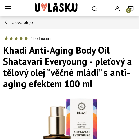
Přejít na obsah
N
Tělové oleje
1 hodnocení
Khadi Anti-Aging Body Oil
Shatavari Everyoung - pleťový a
tělový olej “věčné mládí” s anti-
aging efektem 100 ml