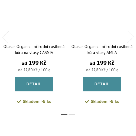
Otakar Organic - přírodní rostlinná
Otakar Organic - přírodní rostlinná
kúra na vlasy CASSIA
kúra vlasy AMLA
199 Kč
199 Kč
od
od
Měrná cena:
Měrná cena:
od 77,80 Kč / 100 g
od 77,80 Kč / 100 g
DETAIL
DETAIL
Skladem
>5 ks
Skladem
>5 ks