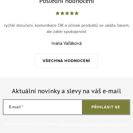
Poslední hodnocení
rychlé doručení, komunikace OK a účinek produktů se ukáža časem,
ale zatím spokojenost
Ivana Vařáková
VŠECHNA HODNOCENÍ
Aktuální novinky a slevy na váš e-mail
E-mail
PŘIHLÁSIT SE
Vložením e-mailu souhlasíte s
podmínkami ochrany osobních údajů
.