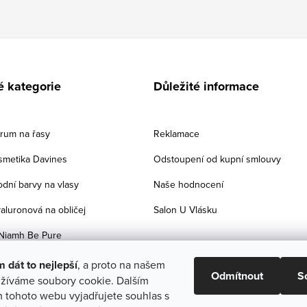
é kategorie
Důležité informace
érum na řasy
Reklamace
smetika Davines
Odstoupení od kupní smlouvy
odní barvy na vlasy
Naše hodnocení
aluronová na obličej
Salon U Vlásku
Niamh Be Pure
dát to nejlepší
, a proto na našem
Odmítnout
S
žíváme soubory cookie. Dalším
 tohoto webu vyjadřujete souhlas s