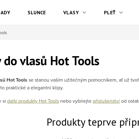
SADY
SLUNCE
VLASY
PLEŤ
ools
y do vlasů Hot Tools
asů Hot Tools
se stanou vaším užitečným pomocníkem, ať už tvoříte
yto praktické a elegantní klipy.
e si
další produkty Hot Tools
nebo vybírejte
příslušenství
od ostat
Produkty teprve přip