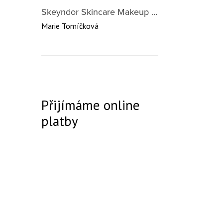
Skeyndor Skincare Makeup DD Cream SPF50 – lehký tónovací krém pro všechny typy pleti 40 ml
Marie Tomíčková
Přijímáme online
platby