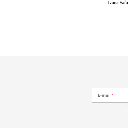
Ivana Vař
E-mail
V