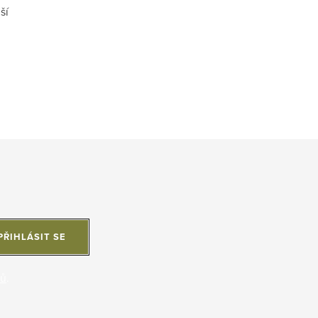
ší
PŘIHLÁSIT SE
jů
.