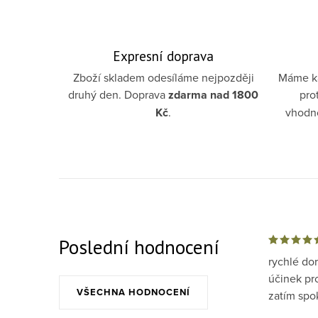
Expresní doprava
Zboží skladem odesíláme nejpozději
Máme ka
druhý den. Doprava
zdarma
nad 1800
pro
Kč
.
vhodno
Poslední hodnocení
rychlé do
účinek pr
VŠECHNA HODNOCENÍ
zatím spo