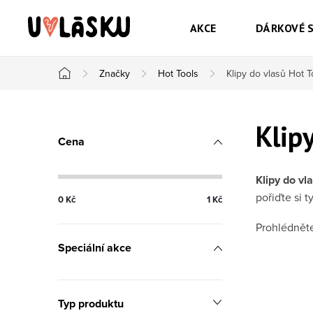
Přejít na obsah
AKCE
DÁRKOVÉ 
Značky
Hot Tools
Klipy do vlasů Hot T
Domů
Postranní panel
Klip
Cena
Klipy do vl
pořiďte si t
0
Kč
1
Kč
Prohlédnět
Speciální akce
Typ produktu