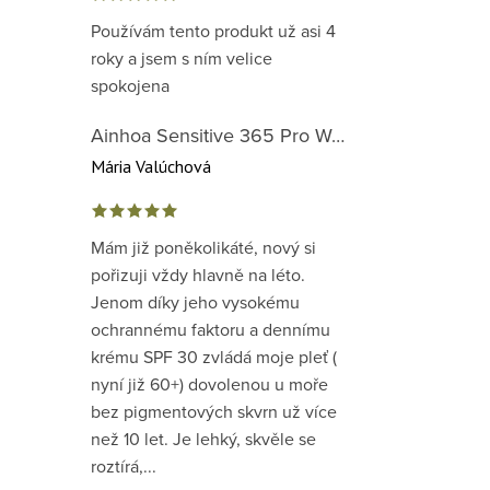
Používám tento produkt už asi 4
roky a jsem s ním velice
spokojena
Ainhoa Sensitive 365 Pro Well-Being Cream - zklidňující krém pro normální až suchou citlivou pleť
Mária Valúchová
Mám již poněkolikáté, nový si
pořizuji vždy hlavně na léto.
Jenom díky jeho vysokému
ochrannému faktoru a dennímu
krému SPF 30 zvládá moje pleť (
nyní již 60+) dovolenou u moře
bez pigmentových skvrn už více
než 10 let. Je lehký, skvěle se
roztírá,...