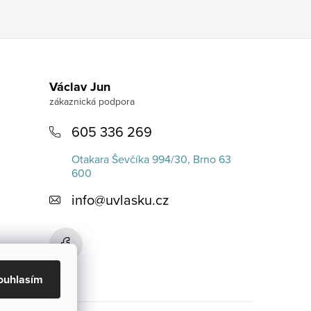
Václav Jun
605 336 269
Otakara Ševčíka 994/30, Brno 63
600
info
@
uvlasku.cz
ouhlasím