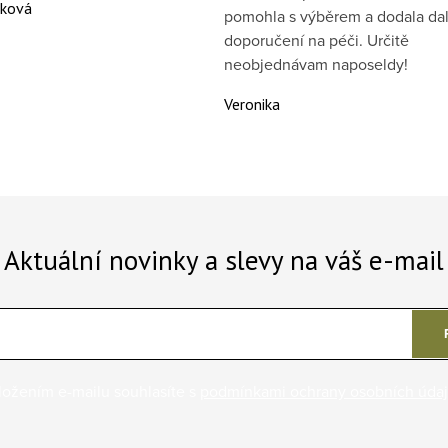
áková
pomohla s výběrem a dodala dal
doporučení na péči. Určitě
neobjednávam naposeldy!
Veronika
Aktuální novinky a slevy na váš e-mail
ložením e-mailu souhlasíte s
podmínkami ochrany osobních úda