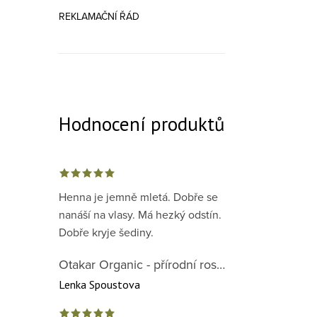
REKLAMAČNÍ ŘÁD
Hodnocení produktů
Henna je jemně mletá. Dobře se
nanáší na vlasy. Má hezký odstín.
Dobře kryje šediny.
Otakar Organic - přírodní rostlinná barva na vlasy červená předpigmentace 1. krok
Lenka Spoustova