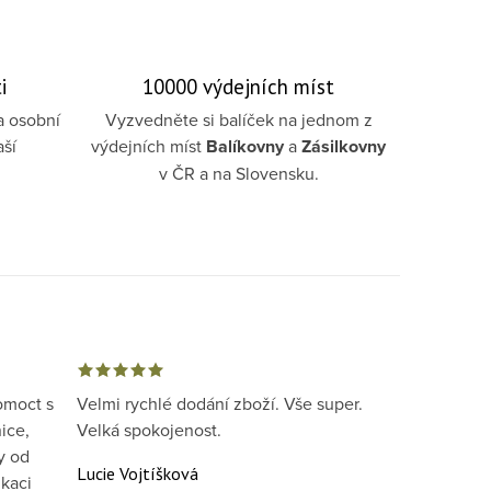
i
10000 výdejních míst
a osobní
Vyzvedněte si balíček na jednom z
aší
výdejních míst
Balíkovny
a
Zásilkovny
v ČR a na Slovensku.
omoct s
Velmi rychlé dodání zboží. Vše super.
ice,
Velká spokojenost.
y od
Lucie Vojtíšková
kaci