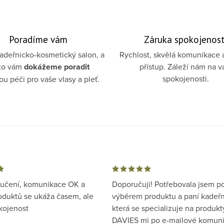
Poradíme vám
Záruka spokojenost
deřnicko-kosmetický salon, a
Rychlost, skvělá komunikace 
to vám
dokážeme poradit
přístup. Záleží nám na v
spokojenosti.
u péči pro vaše vlasy a pleť.
ručení, komunikace OK a
Doporučuji! Potřebovala jsem p
oduktů se ukáža časem, ale
výběrem produktu a paní kadeřn
kojenost
která se specializuje na produkt
DAVIES mi po e-mailové komuni