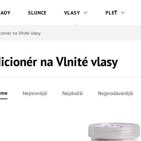
SADY
SLUNCE
VLASY
PLEŤ
ionér na Vlnité vlasy
icionér na Vlnité vlasy
í produktů
eme
Nejlevnější
Nejdražší
Nejprodávanější
 produktů