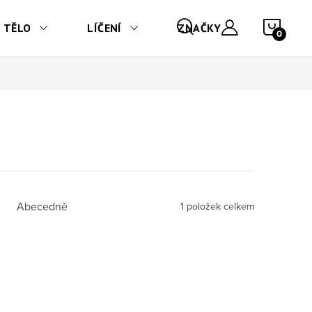
NÁKU
TĚLO
LÍČENÍ
ZNAČKY
Abecedně
1
položek celkem