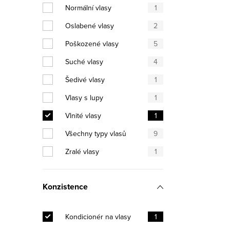
Normální vlasy
1
Ovláda
Oslabené vlasy
2
Poškozené vlasy
5
Suché vlasy
4
Šedivé vlasy
1
Vlasy s lupy
1
Vlnité vlasy
1
Všechny typy vlasů
9
Zralé vlasy
1
Konzistence
Kondicionér na vlasy
1