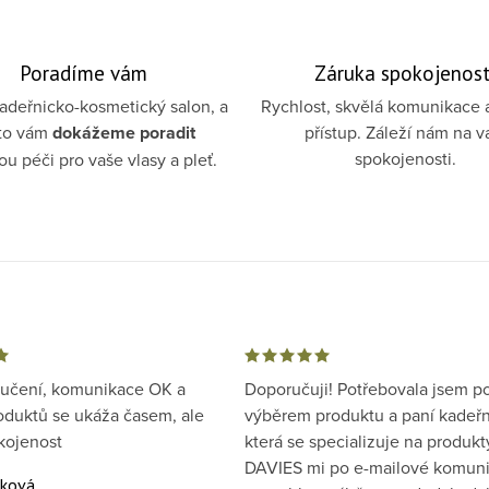
Poradíme vám
Záruka spokojenost
deřnicko-kosmetický salon, a
Rychlost, skvělá komunikace 
to vám
dokážeme poradit
přístup. Záleží nám na v
spokojenosti.
u péči pro vaše vlasy a pleť.
ručení, komunikace OK a
Doporučuji! Potřebovala jsem p
oduktů se ukáža časem, ale
výběrem produktu a paní kadeřn
kojenost
která se specializuje na produkt
DAVIES mi po e-mailové komuni
áková