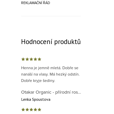
REKLAMAČNÍ ŘÁD
Hodnocení produktů
Henna je jemně mletá. Dobře se
nanáší na vlasy. Má hezký odstín.
Dobře kryje šediny.
Otakar Organic - přírodní rostlinná barva na vlasy červená předpigmentace 1. krok
Lenka Spoustova