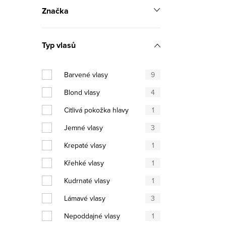
Značka
Typ vlasů
Barvené vlasy
9
Blond vlasy
4
Citlivá pokožka hlavy
1
Jemné vlasy
3
Krepaté vlasy
1
Křehké vlasy
1
Kudrnaté vlasy
1
Lámavé vlasy
3
Nepoddajné vlasy
1