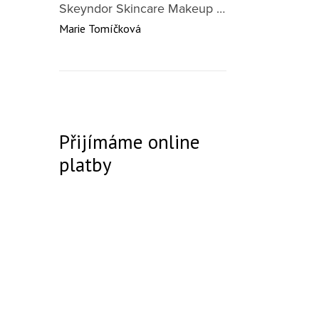
Skeyndor Skincare Makeup DD Cream SPF50 – lehký tónovací krém pro všechny typy pleti 40 ml
Marie Tomíčková
Přijímáme online
platby