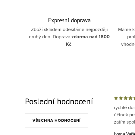
Expresní doprava
Zboží skladem odesíláme nejpozději
Máme ka
druhý den. Doprava
zdarma
nad 1800
pro
Kč
.
vhodno
Poslední hodnocení
rychlé do
účinek pr
VŠECHNA HODNOCENÍ
zatím spo
Ivana Vař