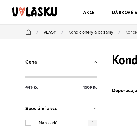
Přejít na obsah
AKCE
DÁRKOVÉ 
VLASY
Kondicionéry a balzámy
Kondic
Domů
Postranní panel
Kond
Cena
449
Kč
1569
Kč
Řazen
Doporučuj
Speciální akce
Výpis
Na skladě
1