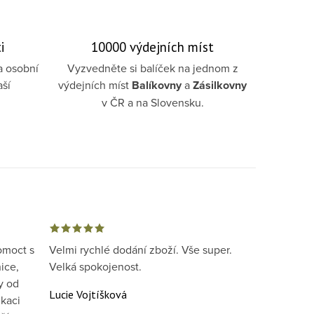
i
10000 výdejních míst
a osobní
Vyzvedněte si balíček na jednom z
aší
výdejních míst
Balíkovny
a
Zásilkovny
v ČR a na Slovensku.
omoct s
Velmi rychlé dodání zboží. Vše super.
ice,
Velká spokojenost.
y od
Lucie Vojtíšková
kaci