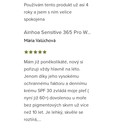
Používám tento produkt už asi 4
roky a jsem s ním velice
spokojena
Ainhoa Sensitive 365 Pro Well-Being Cream - zklidňující krém pro normální až suchou citlivou pleť
Mária Valúchová
Mám již poněkolikáté, nový si
pořizuji vždy hlavně na léto.
Jenom díky jeho vysokému
ochrannému faktoru a dennímu
krému SPF 30 zvládá moje pleť (
nyní již 60+) dovolenou u moře
bez pigmentových skvrn už více
než 10 let. Je lehký, skvěle se
roztírá,...