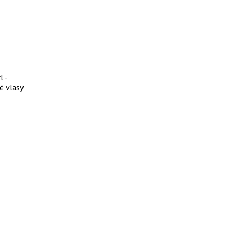
l -
té vlasy