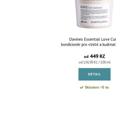
Davines Essential Love Cur
kondicionér pro vlnité a kudrna
449 Kč
od
Měrná cena:
od 156,90 Kč / 100 ml
DETAIL
Skladem
>5 ks