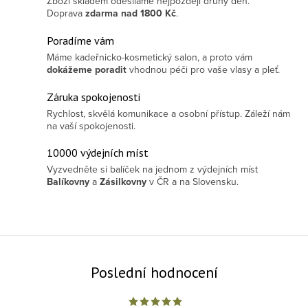
Zboží skladem odesíláme nejpozději druhý den.
Doprava
zdarma
nad 1800 Kč
.
Poradíme vám
Máme kadeřnicko-kosmetický salon, a proto vám
dokážeme poradit
vhodnou péči pro vaše vlasy a pleť.
Záruka spokojenosti
Rychlost, skvělá komunikace a osobní přístup. Záleží nám
na vaší spokojenosti.
10000 výdejních míst
Vyzvedněte si balíček na jednom z výdejních míst
Balíkovny
a
Zásilkovny
v ČR a na Slovensku.
Poslední hodnocení