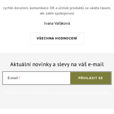
rychlé doručení, komunikace OK a účinek produktů se ukáža časem,
ale zatím spokojenost
Ivana Vařáková
VŠECHNA HODNOCENÍ
Aktuální novinky a slevy na váš e-mail
E-mail
PŘIHLÁSIT SE
Vložením e-mailu souhlasíte s
podmínkami ochrany osobních údajů
.
Zápatí