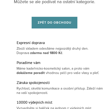
Můžete se ale podívat na ostatní kategorie.
ZPĚT DO OBCHODU
Expresní doprava
Zboží skladem odesíláme nejpozději druhý den.
Doprava
zdarma
nad 1800 Kč
.
Poradíme vám
Máme kadeřnicko-kosmetický salon, a proto vám
dokážeme poradit
vhodnou péči pro vaše vlasy a pleť.
Záruka spokojenosti
Rychlost, skvělá komunikace a osobní přístup. Záleží nám
na vaší spokojenosti.
10000 výdejních míst
Vyzvedněte si balíček na jednom z výdejních míst