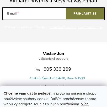
Aktuální novinky a slevy na váš e-mail
E-mail
PŘIHLÁSIT SE
Vložením e-mailu souhlasíte s
podmínkami ochrany osobních údajů
.
Zápatí
Václav Jun
605 336 269
Otakara Ševčíka 994/30, Brno 63600
info
@
uvlasku.cz
Chceme vám dát to nejlepší
, a proto na našem e-shopu
používáme soubory cookie. Dalším procházením tohoto
webu vyjadřujete souhlas s jejich používáním.
Více