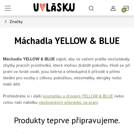
Přejít na obsah
N
Značky
Máchadla YELLOW & BLUE
Máchadla YELLOW & BLUE
zajistí, aby ve vašem prádle nezůstávaly
zbytky pracích prostředků, které mohou dráždit pokožku.
Hodí se při
praní ve tvrdé vodě, jsou šetrná a ohleduplná k přírodě a přímo
ideální pro osoby s citlivou pokožkou, ekzematiky, alergiky nebo
malé děti.
Prohlédněte si i další
kosmetiku a drogerii YELLOW & BLUE
nebo
celou naši nabídku
ekologických přípravků na praní
.
Produkty teprve připravujeme.