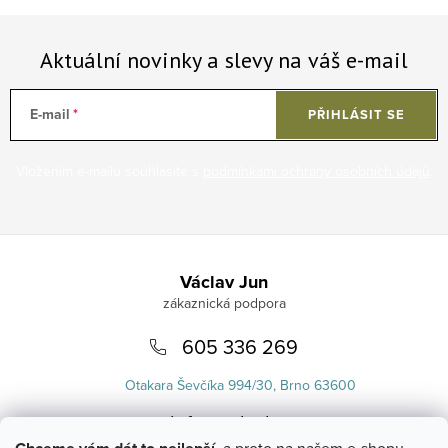
Aktuální novinky a slevy na váš e-mail
E-mail
PŘIHLÁSIT SE
Vložením e-mailu souhlasíte s
podmínkami ochrany osobních údajů
.
Zápatí
Václav Jun
605 336 269
Otakara Ševčíka 994/30, Brno 63600
info
@
uvlasku.cz