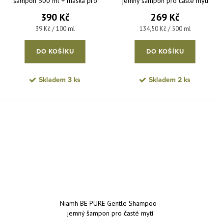
šampon 500 ml + maska pro
jemný šampon pro časté mytí
každodenní použití 500 ml
vlasů 1000 ml
390 Kč
269 Kč
Měrná cena:
Měrná cena:
39 Kč / 100 ml
134,50 Kč / 500 ml
DO KOŠÍKU
DO KOŠÍKU
Skladem
3 ks
Skladem
2 ks
Niamh BE PURE Gentle Shampoo -
jemný šampon pro časté mytí