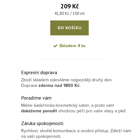
vlasů 500 ml
209 Kč
Měrná cena:
41,80 Kč / 100 ml
DO KOŠÍKU
Skladem
4 ks
Ovládací prvky výpisu
Expresní doprava
Zboží skladem odesíláme nejpozději druhý den.
Doprava
zdarma
nad 1800 Kč
.
Poradíme vám
Máme kadeřnicko-kosmetický salon, a proto vám
dokážeme poradit
vhodnou péči pro vaše vlasy a pleť.
Záruka spokojenosti
Rychlost, skvělá komunikace a osobní přístup. Záleží nám
na vaší spokojenosti.