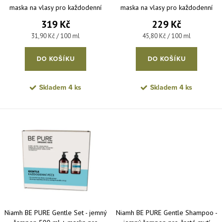
maska na vlasy pro každodenní
maska na vlasy pro každodenní
použití 1000 ml
použití 500 ml
319 Kč
229 Kč
Měrná cena:
Měrná cena:
31,90 Kč / 100 ml
45,80 Kč / 100 ml
DO KOŠÍKU
DO KOŠÍKU
Skladem
4 ks
Skladem
4 ks
Niamh BE PURE Gentle Set - jemný
Niamh BE PURE Gentle Shampoo -