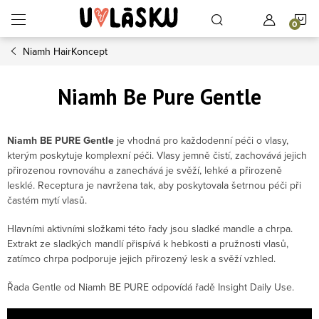
Přejít na obsah
N
Niamh HairKoncept
Niamh Be Pure Gentle
Niamh BE PURE Gentle
je vhodná pro každodenní péči o vlasy,
kterým poskytuje komplexní péči. Vlasy jemně čistí, zachovává jejich
přirozenou rovnováhu a zanechává je svěží, lehké a přirozeně
lesklé. Receptura je navržena tak, aby poskytovala šetrnou péči při
častém mytí vlasů.
Hlavními aktivními složkami této řady jsou sladké mandle a chrpa.
Extrakt ze sladkých mandlí přispívá k hebkosti a pružnosti vlasů,
zatímco chrpa podporuje jejich přirozený lesk a svěží vzhled.
Řada Gentle od Niamh BE PURE odpovídá řadě Insight Daily Use.