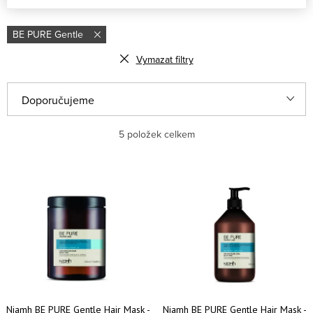
BE PURE Gentle
Vymazat filtry
Řazení produktů
Doporučujeme
Nejlevnější
5
položek celkem
Nejdražší
Výpis produktů
Nejprodávanější
Abecedně
Niamh BE PURE Gentle Hair Mask -
Niamh BE PURE Gentle Hair Mask -