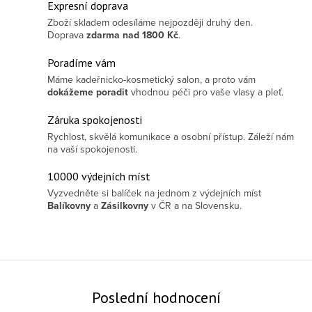
Ovládací prvky výpisu
Expresní doprava
Zboží skladem odesíláme nejpozději druhý den.
Doprava
zdarma
nad 1800 Kč
.
Poradíme vám
Máme kadeřnicko-kosmetický salon, a proto vám
dokážeme poradit
vhodnou péči pro vaše vlasy a pleť.
Záruka spokojenosti
Rychlost, skvělá komunikace a osobní přístup. Záleží nám
na vaší spokojenosti.
10000 výdejních míst
Vyzvedněte si balíček na jednom z výdejních míst
Balíkovny
a
Zásilkovny
v ČR a na Slovensku.
Poslední hodnocení