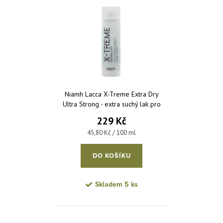
Nejprodávanější
Abecedně
Niamh Lacca X-Treme Extra Dry
Ultra Strong - extra suchý lak pro
extrémní účesy 500 ml
229 Kč
Měrná cena:
45,80 Kč / 100 ml
DO KOŠÍKU
Skladem
5 ks