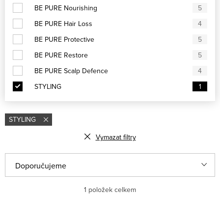
BE PURE Nourishing
5
BE PURE Hair Loss
4
BE PURE Protective
5
BE PURE Restore
5
BE PURE Scalp Defence
4
STYLING
1
STYLING
Vymazat filtry
Řazení produktů
Doporučujeme
Nejlevnější
1
položek celkem
Nejdražší
Výpis produktů