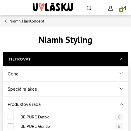
Přejít na obsah
N
Niamh HairKoncept
Niamh Styling
FILTROVAT
Cena
Speciální akce
Produktová řada
BE PURE Detox
6
BE PURE Gentle
5