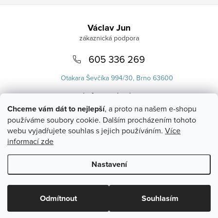
Zápatí
Václav Jun
605 336 269
Otakara Ševčíka 994/30, Brno 63600
info
@
uvlasku.cz
Chceme vám dát to nejlepší
, a proto na našem e-shopu
používáme soubory cookie. Dalším procházením tohoto
webu vyjadřujete souhlas s jejich používáním.
Více
informací zde
Nastavení
Copyright 2026
UVlásku.cz
. Všechna práva vyhrazena.
Upravit
nastavení cookies
Odmítnout
Souhlasím
Vytvořil Shoptet