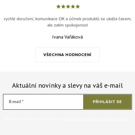
rychlé doručení, komunikace OK a účinek produktů se ukáža časem,
ale zatím spokojenost
Ivana Vařáková
VŠECHNA HODNOCENÍ
Aktuální novinky a slevy na váš e-mail
E-mail
PŘIHLÁSIT SE
Vložením e-mailu souhlasíte s
podmínkami ochrany osobních údajů
.