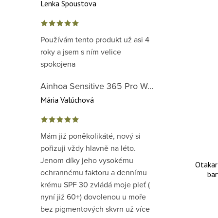
Lenka Spoustova
Používám tento produkt už asi 4
roky a jsem s ním velice
spokojena
Ainhoa Sensitive 365 Pro Well-Being Cream - zklidňující krém pro normální až suchou citlivou pleť
Mária Valúchová
Mám již poněkolikáté, nový si
pořizuji vždy hlavně na léto.
Jenom díky jeho vysokému
Otakar 
ochrannému faktoru a dennímu
bar
krému SPF 30 zvládá moje pleť (
nyní již 60+) dovolenou u moře
bez pigmentových skvrn už více