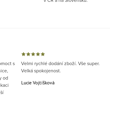
omoct s
Velmi rychlé dodání zboží. Vše super.
ice,
Velká spokojenost.
y od
Lucie Vojtíšková
kaci
ší