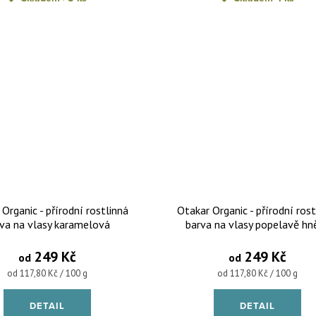
Organic - přírodní rostlinná
Otakar Organic - přírodní rost
va na vlasy karamelová
barva na vlasy popelavě hn
249 Kč
249 Kč
od
od
Měrná cena:
Měrná cena:
od 117,80 Kč / 100 g
od 117,80 Kč / 100 g
DETAIL
DETAIL