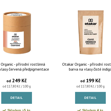
 produktů
Organic - přírodní rostlinná
Otakar Organic - přírodní rost
vlasy červená předpigmentace
barva na vlasy čisté indig
1. krok
249 Kč
199 Kč
od
od
Měrná cena:
Měrná cena:
od 117,80 Kč / 100 g
od 117,80 Kč / 100 g
DETAIL
DETAIL
Skladem
>5 ks
Skladem
4 ks