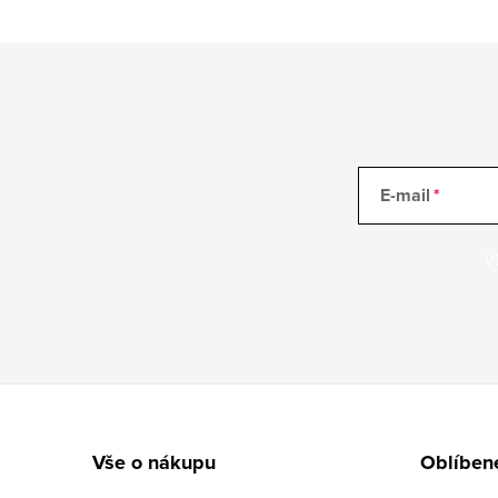
E-mail
V
Zápatí
Vše o nákupu
Oblíben