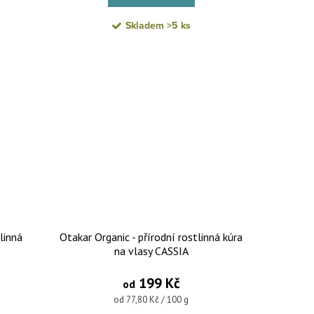
Skladem
>5 ks
linná
Otakar Organic - přírodní rostlinná kúra
na vlasy CASSIA
199 Kč
od
Měrná cena:
od 77,80 Kč / 100 g