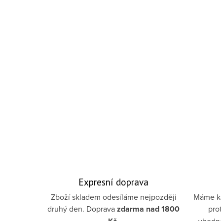
Ovláda
Expresní doprava
Zboží skladem odesíláme nejpozději
Máme ka
druhý den. Doprava
zdarma
nad 1800
pro
.
vhodno