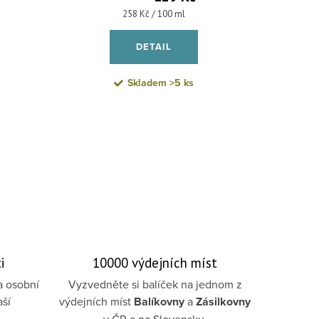
Měrná cena:
258 Kč / 100 ml
DETAIL
Skladem
>5 ks
i
10000 výdejních míst
a osobní
Vyzvedněte si balíček na jednom z
aší
výdejních míst
Balíkovny
a
Zásilkovny
v ČR a na Slovensku.