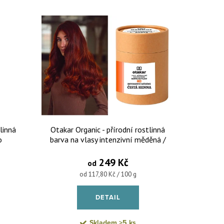
linná
Otakar Organic - přírodní rostlinná
o
barva na vlasy intenzivní měděná /
čistá henna
249 Kč
od
Měrná cena:
od 117,80 Kč / 100 g
DETAIL
Skladem
>5 ks