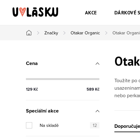
Přejít na obsah
AKCE
DÁRKOVÉ 
Značky
Otakar Organic
Otakar Organ
Domů
Postranní panel
Otak
Cena
Toužíte po 
usazeninami
129
Kč
589
Kč
nebo perkar
Speciální akce
Na skladě
12
Řazen
Doporučuj