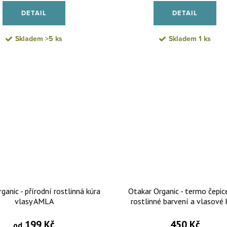
DETAIL
DETAIL
Skladem
>5 ks
Skladem
1 ks
ganic - přírodní rostlinná kúra
Otakar Organic - termo čepic
vlasy AMLA
rostlinné barvení a vlasové 
199 Kč
450 Kč
od