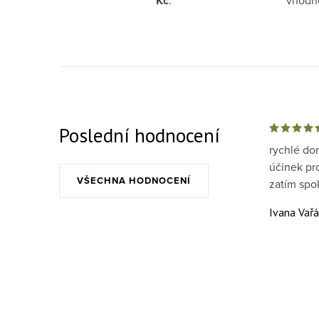
Kč
Poslední hodnocení
rychlé do
účinek pr
VŠECHNA HODNOCENÍ
zatím spo
Ivana Vař