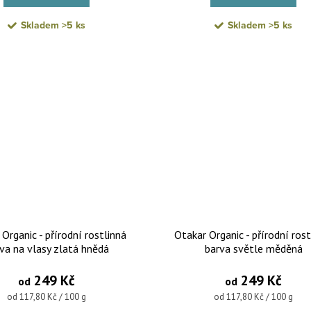
Skladem
>5 ks
Skladem
>5 ks
Organic - přírodní rostlinná
Otakar Organic - přírodní rost
va na vlasy zlatá hnědá
barva světle měděná
249 Kč
249 Kč
od
od
Měrná cena:
Měrná cena:
od 117,80 Kč / 100 g
od 117,80 Kč / 100 g