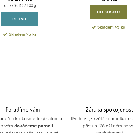
Měrná cena:
od 77,80 Kč / 100 g
DO KOŠÍKU
DETAIL
Skladem
>5 ks
Skladem
>5 ks
cí prvky výpisu
Poradíme vám
Záruka spokojenost
deřnicko-kosmetický salon, a
Rychlost, skvělá komunikace 
to vám
dokážeme poradit
přístup. Záleží nám na v
spokojenosti.
u péči pro vaše vlasy a pleť.