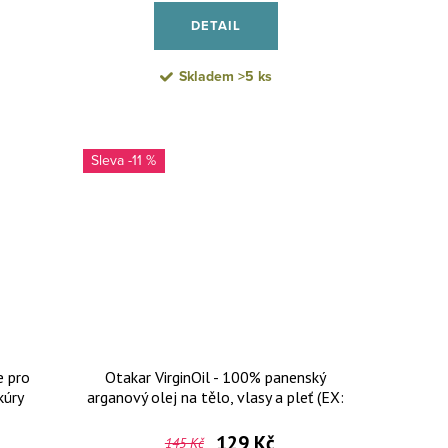
DETAIL
Skladem
>5 ks
-11 %
e pro
Otakar VirginOil - 100% panenský
kúry
arganový olej na tělo, vlasy a pleť (EX:
10/2026)
129 Kč
145 Kč