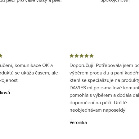
ručení, komunikace OK a
Doporučuji! Potřebovala jsem p
oduktů se ukáža časem, ale
výběrem produktu a paní kadeřn
kojenost
která se specializuje na produkt
DAVIES mi po e-mailové komuni
áková
pomohla s výběrem a dodala dal
doporučení na péči. Určitě
neobjednávam naposeldy!
Veronika