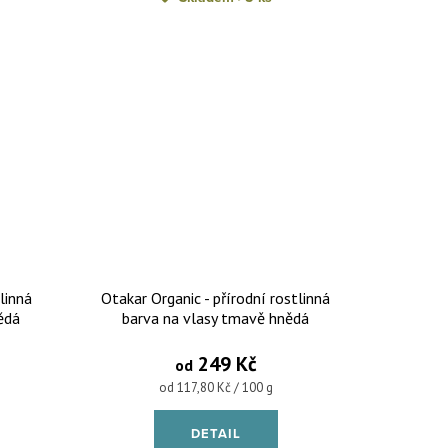
linná
Otakar Organic - přírodní rostlinná
ědá
barva na vlasy tmavě hnědá
249 Kč
od
Měrná cena:
od 117,80 Kč / 100 g
DETAIL