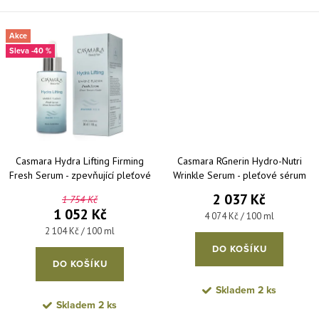
Akce
-40 %
Casmara Hydra Lifting Firming
Casmara RGnerin Hydro-Nutri
Fresh Serum - zpevňující pleťové
Wrinkle Serum - pleťové sérum
sérum 50 ml
proti vráskám 50 ml
2 037 Kč
1 754 Kč
1 052 Kč
Měrná cena:
4 074 Kč / 100 ml
Měrná cena:
2 104 Kč / 100 ml
DO KOŠÍKU
DO KOŠÍKU
Skladem
2 ks
Skladem
2 ks