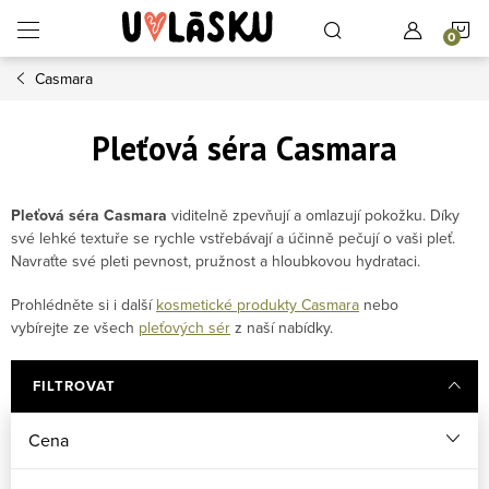
Přejít na obsah
N
Casmara
Pleťová séra Casmara
Pleťová séra Casmara
viditelně zpevňují a omlazují pokožku. Díky
své lehké textuře se rychle vstřebávají a účinně pečují o vaši pleť.
Navraťte své pleti pevnost, pružnost a hloubkovou hydrataci.
Prohlédněte si i další
kosmetické produkty Casmara
nebo
vybírejte ze všech
pleťových sér
z naší nabídky.
FILTROVAT
Cena