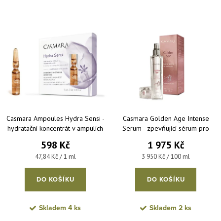
Nejdražší
Výpis produktů
Nejprodávanější
Abecedně
Casmara Ampoules Hydra Sensi -
Casmara Golden Age Intense
hydratační koncentrát v ampulích
Serum - zpevňující sérum pro
5x2,5 ml
omlazení pleti 50 ml
598 Kč
1 975 Kč
Měrná cena:
Měrná cena:
47,84 Kč / 1 ml
3 950 Kč / 100 ml
DO KOŠÍKU
DO KOŠÍKU
Skladem
4 ks
Skladem
2 ks