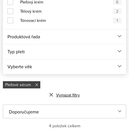
Pleťový krém
6
Tělový krém
2
Tónovací krém
1
Produktová řada
Typ pleti
Vyberte věk
Pleťové sérum
Vymazat filtry
Řazení produktů
Doporučujeme
Nejlevnější
4
položek celkem