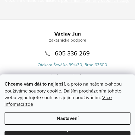
Vložením e-mailu souhlasíte s
podmínkami ochrany osobních údajů
.
Zápatí
Václav Jun
605 336 269
Otakara Ševčíka 994/30, Brno 63600
info
@
uvlasku.cz
Chceme vám dát to nejlepší
, a proto na našem e-shopu
používáme soubory cookie. Dalším procházením tohoto
webu vyjadřujete souhlas s jejich používáním.
Více
informací zde
Nastavení
Copyright 2026
UVlásku.cz
. Všechna práva vyhrazena.
Upravit
nastavení cookies