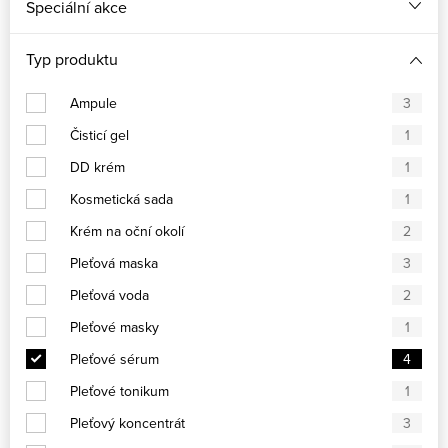
Speciální akce
Typ produktu
Ampule
3
Čisticí gel
1
DD krém
1
Kosmetická sada
1
Krém na oční okolí
2
Pleťová maska
3
Pleťová voda
2
Pleťové masky
1
Pleťové sérum
4
Pleťové tonikum
1
Pleťový koncentrát
3