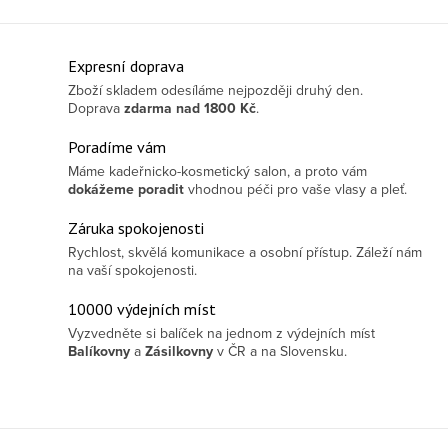
Ovládací prvky výpisu
Expresní doprava
Zboží skladem odesíláme nejpozději druhý den.
Doprava
zdarma
nad 1800 Kč
.
Poradíme vám
Máme kadeřnicko-kosmetický salon, a proto vám
dokážeme poradit
vhodnou péči pro vaše vlasy a pleť.
Záruka spokojenosti
Rychlost, skvělá komunikace a osobní přístup. Záleží nám
na vaší spokojenosti.
10000 výdejních míst
Vyzvedněte si balíček na jednom z výdejních míst
Balíkovny
a
Zásilkovny
v ČR a na Slovensku.