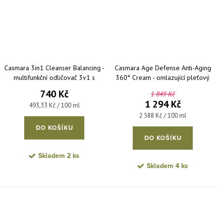
Casmara 3in1 Cleanser Balancing -
Casmara Age Defense Anti-Aging
multifunkční odličovač 3v1 s
360° Cream - omlazující pleťový
extraktem z goji 150 ml
krém proti vráskám 50 ml
740 Kč
1 849 Kč
1 294 Kč
Měrná cena:
493,33 Kč / 100 ml
Měrná cena:
2 588 Kč / 100 ml
DO KOŠÍKU
DO KOŠÍKU
Skladem
2 ks
Skladem
4 ks