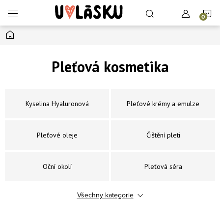
Přejít na obsah
N
Domů
Pleťová kosmetika
Kyselina Hyaluronová
Pleťové krémy a emulze
Pleťové oleje
Čištění pleti
Oční okolí
Pleťová séra
Všechny kategorie
Pleťové kúry a koncentráty
Pleťové masky