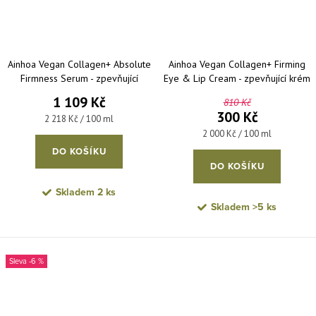
Ainhoa Vegan Collagen+ Absolute
Ainhoa Vegan Collagen+ Firming
Firmness Serum - zpevňující
Eye & Lip Cream - zpevňující krém
pleťové sérum 50 ml
na oční okolí a rty 15 ml
1 109 Kč
810 Kč
300 Kč
Měrná cena:
2 218 Kč / 100 ml
Měrná cena:
2 000 Kč / 100 ml
DO KOŠÍKU
DO KOŠÍKU
Skladem
2 ks
Skladem
>5 ks
-6 %