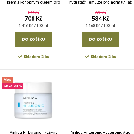
krém s konopným olejem pro
hydratační emulze pro normální až
suchou pleť 50 ml
smíšenou pleť 50 ml
944 Kč
779 Kč
708 Kč
584 Kč
Měrná cena:
Měrná cena:
1 416 Kč / 100 ml
1 168 Kč / 100 ml
DO KOŠÍKU
DO KOŠÍKU
Skladem
2 ks
Skladem
2 ks
Akce
-24 %
Ainhoa Hi-Luronic - výživný
Ainhoa Hi-Luronic Hyaluronic Acid