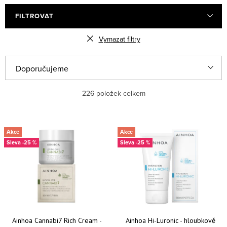
Péče o rty
Péče o řasy a obočí
FILTROVAT
Vymazat filtry
Kosmetické sady
Pleťová kosmetika pro muže
Řazení produktů
Doporučujeme
Nejlevnější
226
položek celkem
Nejdražší
Výpis produktů
Akce
Akce
Nejprodávanější
-25 %
-25 %
Abecedně
Ainhoa Cannabi7 Rich Cream -
Ainhoa Hi-Luronic - hloubkově