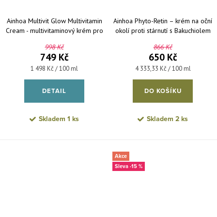
Ainhoa Multivit Glow Multivitamin
Ainhoa Phyto-Retin – krém na oční
Cream - multivitaminový krém pro
okolí proti stárnutí s Bakuchiolem
projasnění pleti 50 ml
15 ml
998 Kč
866 Kč
749 Kč
650 Kč
Měrná cena:
Měrná cena:
1 498 Kč / 100 ml
4 333,33 Kč / 100 ml
DETAIL
DO KOŠÍKU
Skladem
1 ks
Skladem
2 ks
Akce
-15 %