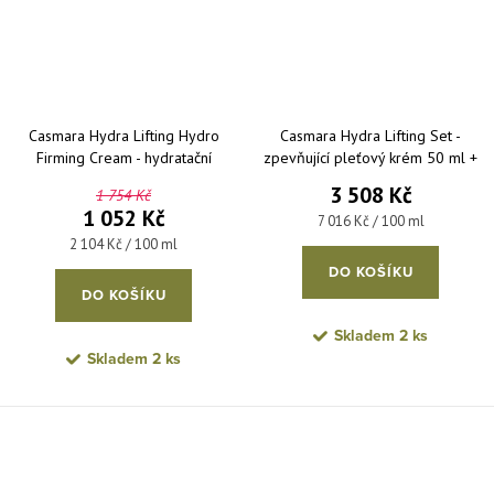
Casmara Hydra Lifting Hydro
Casmara Hydra Lifting Set -
Firming Cream - hydratační
zpevňující pleťový krém 50 ml +
zpevňující pleťový krém 50 ml
zpevňující pleťové sérum 50 ml
3 508 Kč
1 754 Kč
1 052 Kč
Měrná cena:
7 016 Kč / 100 ml
Měrná cena:
2 104 Kč / 100 ml
DO KOŠÍKU
DO KOŠÍKU
Skladem
2 ks
Skladem
2 ks