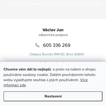
Vložením e-mailu souhlasíte s
podmínkami ochrany osobních údajů
.
Zápatí
Václav Jun
605 336 269
Otakara Ševčíka 994/30, Brno 63600
info
@
uvlasku.cz
Chceme vám dát to nejlepší
, a proto na našem e-shopu
používáme soubory cookie. Dalším procházením tohoto
webu vyjadřujete souhlas s jejich používáním.
Více
informací zde
Nastavení
Copyright 2026
UVlásku.cz
. Všechna práva vyhrazena.
Upravit