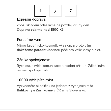
Stránkování
1
7
Expresní doprava
Zboží skladem odesíláme nejpozději druhý den.
Doprava
zdarma
nad 1800 Kč
.
Poradíme vám
Máme kadeřnicko-kosmetický salon, a proto vám
dokážeme poradit
vhodnou péči pro vaše vlasy a pleť.
Záruka spokojenosti
Rychlost, skvělá komunikace a osobní přístup. Záleží nám
na vaší spokojenosti.
10000 výdejních míst
Vyzvedněte si balíček na jednom z výdejních míst
Balíkovny
a
Zásilkovny
v ČR a na Slovensku.