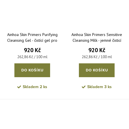
Ainhoa Skin Primers Purifying
Ainhoa Skin Primers Sensitive
Cleansing Gel - čistící gel pro
Cleansing Milk - jemné čisticí
mastnou a smíšenou pleť 350 ml
mléko pro citlivou pleť 350 ml
920 Kč
920 Kč
Měrná cena:
Měrná cena:
262,86 Kč / 100 ml
262,86 Kč / 100 ml
DO KOŠÍKU
DO KOŠÍKU
Skladem
2 ks
Skladem
3 ks