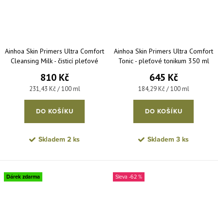
Ainhoa Skin Primers Ultra Comfort
Ainhoa Skin Primers Ultra Comfort
Cleansing Milk - čisticí pleťové
Tonic - pleťové tonikum 350 ml
mléko 350 ml
810 Kč
645 Kč
Měrná cena:
Měrná cena:
231,43 Kč / 100 ml
184,29 Kč / 100 ml
DO KOŠÍKU
DO KOŠÍKU
Skladem
2 ks
Skladem
3 ks
Dárek zdarma
-62 %