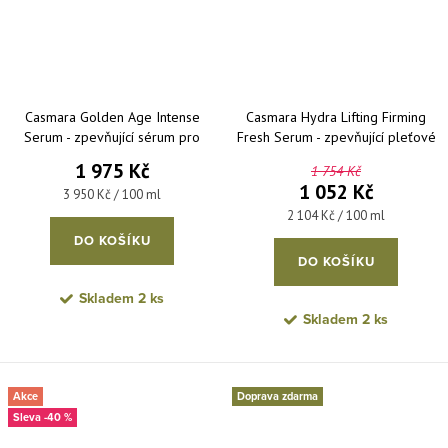
Casmara Golden Age Intense
Casmara Hydra Lifting Firming
Serum - zpevňující sérum pro
Fresh Serum - zpevňující pleťové
omlazení pleti 50 ml
sérum 50 ml
1 975 Kč
1 754 Kč
1 052 Kč
Měrná cena:
3 950 Kč / 100 ml
Měrná cena:
2 104 Kč / 100 ml
DO KOŠÍKU
DO KOŠÍKU
Skladem
2 ks
Skladem
2 ks
Akce
Doprava zdarma
-40 %