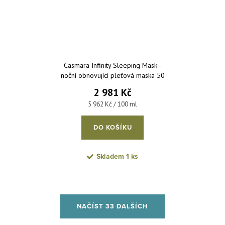
Casmara Infinity Sleeping Mask -
noční obnovující pleťová maska 50
ml
2 981 Kč
Měrná cena:
5 962 Kč / 100 ml
DO KOŠÍKU
Skladem
1 ks
Ovládací prvky výpisu
NAČÍST 33 DALŠÍCH