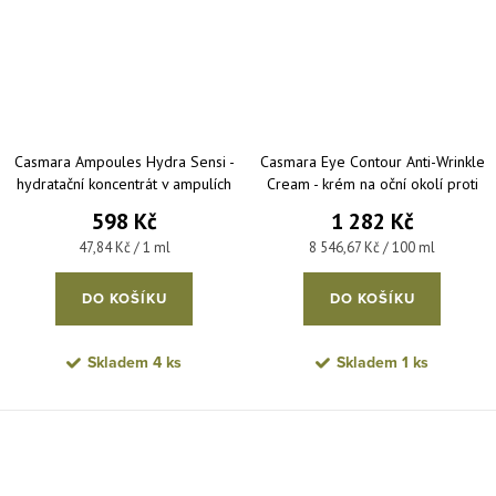
Casmara Ampoules Hydra Sensi -
Casmara Eye Contour Anti-Wrinkle
hydratační koncentrát v ampulích
Cream - krém na oční okolí proti
5x2,5 ml
vráskám 15 ml
598 Kč
1 282 Kč
Měrná cena:
Měrná cena:
47,84 Kč / 1 ml
8 546,67 Kč / 100 ml
DO KOŠÍKU
DO KOŠÍKU
Skladem
4 ks
Skladem
1 ks