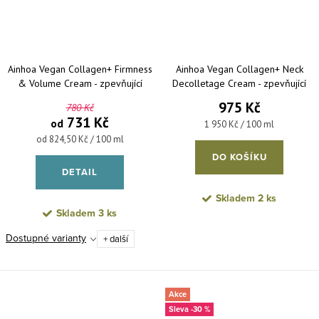
Ainhoa Vegan Collagen+ Firmness
Ainhoa Vegan Collagen+ Neck
& Volume Cream - zpevňující
Decolletage Cream - zpevňující
pleťový krém
krém na krk a dekolt 50 ml
975 Kč
780 Kč
731 Kč
od
Měrná cena:
1 950 Kč / 100 ml
Měrná cena:
od 824,50 Kč / 100 ml
DO KOŠÍKU
DETAIL
Skladem
2 ks
Skladem
3 ks
Dostupné varianty
+ další
Akce
-30 %