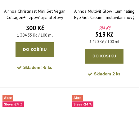
Ainhoa Christmast Mini Set Vegan
Ainhoa Multivit Glow Illuminating
Collagen+ - zpevňující pleťový
Eye Gel-Cream - multivitamínový
krém 15 ml + zpevňující pleťové
projasňující gelový krém na oční
300 Kč
684 Kč
sérum 8 ml
okolí 15 ml
513 Kč
Měrná cena:
1 304,35 Kč / 100 ml
Měrná cena:
3 420 Kč / 100 ml
DO KOŠÍKU
DO KOŠÍKU
Skladem
>5 ks
Skladem
2 ks
Akce
Akce
-24 %
-24 %