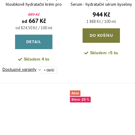
hloubkově hydratační krém pro
Serum - hydratační sérum kyseliny
suchou pleť
hyaluronové 50 ml
944 Kč
889 Kč
667 Kč
od
Měrná cena:
1 888 Kč / 100 ml
Měrná cena:
od 824,50 Kč / 100 ml
DO KOŠÍKU
DETAIL
Skladem
>5 ks
Skladem
4 ks
Dostupné varianty
+ další
Akce
-25 %