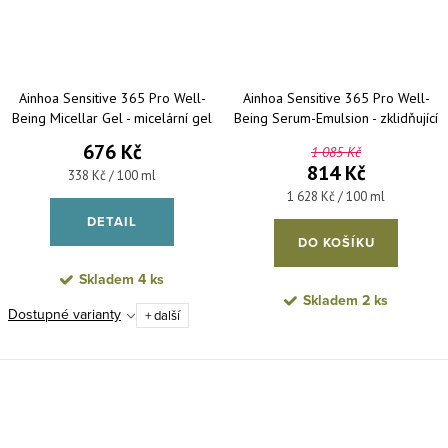
Ainhoa Sensitive 365 Pro Well-
Ainhoa Sensitive 365 Pro Well-
Being Micellar Gel - micelární gel
Being Serum-Emulsion - zklidňující
pro citlivou pleť
sérová emulze pro citlivou pleť
676 Kč
1 085 Kč
50 ml
814 Kč
Měrná cena:
338 Kč / 100 ml
Měrná cena:
1 628 Kč / 100 ml
DETAIL
DO KOŠÍKU
Skladem
4 ks
Skladem
2 ks
Dostupné varianty
+ další