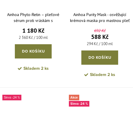
Ainhoa Phyto-Retin – pleťové
Ainhoa Purity Mask - osvěžující
sérum proti vráskám s
krémová maska pro mastnou pleť
Bakuchiolem 50 ml
200 ml
1 180 Kč
692 Kč
588 Kč
Měrná cena:
2 360 Kč / 100 ml
Měrná cena:
294 Kč / 100 ml
DO KOŠÍKU
DO KOŠÍKU
Skladem
2 ks
Skladem
2 ks
-24 %
Akce
-24 %