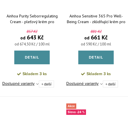
Ainhoa Purity Seborregulating
Ainhoa Sensitive 365 Pro Well-
Cream - pleťový krém pro
Being Cream - zklidňující krém pro
mastnou pleť
normální až suchou citlivou pleť
857 Kč
881 Kč
643 Kč
661 Kč
od
od
Měrná cena:
Měrná cena:
od 674,50 Kč / 100 ml
od 590 Kč / 100 ml
DETAIL
DETAIL
Skladem
3 ks
Skladem
3 ks
Dostupné varianty
Dostupné varianty
+ další
+ další
Akce
-24 %