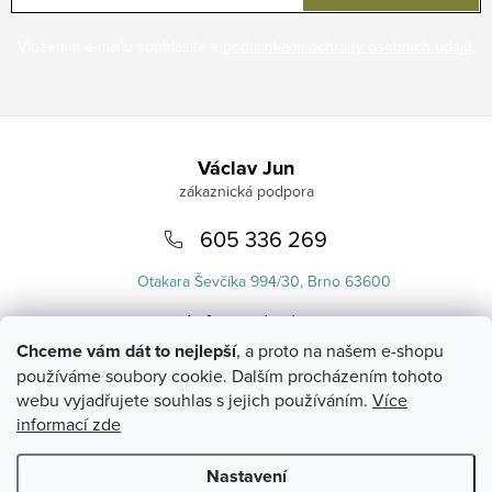
Vložením e-mailu souhlasíte s
podmínkami ochrany osobních údajů
.
Zápatí
Václav Jun
605 336 269
Otakara Ševčíka 994/30, Brno 63600
info
@
uvlasku.cz
Chceme vám dát to nejlepší
, a proto na našem e-shopu
používáme soubory cookie. Dalším procházením tohoto
webu vyjadřujete souhlas s jejich používáním.
Více
informací zde
Nastavení