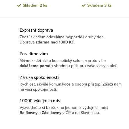
Skladem
2 ks
Skladem
3 ks
Ovládací prvky výpisu
Expresní doprava
Zboží skladem odesíláme nejpozději druhý den.
Doprava
zdarma
nad 1800 Kč
.
Poradíme vám
Máme kadeřnicko-kosmetický salon, a proto vám
dokážeme poradit
vhodnou péči pro vaše vlasy a pleť.
Záruka spokojenosti
Rychlost, skvělá komunikace a osobní přístup. Záleží nám
na vaší spokojenosti.
10000 výdejních míst
Vyzvedněte si balíček na jednom z výdejních míst
Balíkovny
a
Zásilkovny
v ČR a na Slovensku.