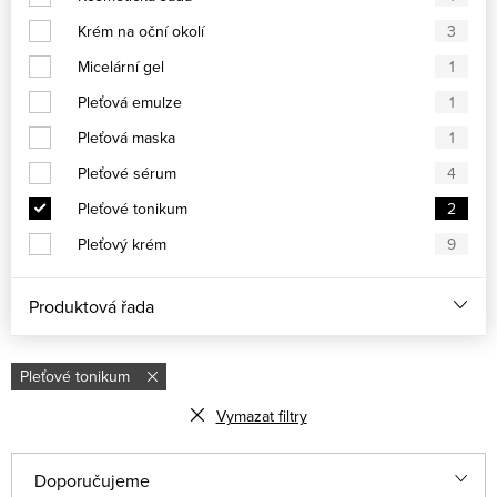
Krém na oční okolí
3
Micelární gel
1
Pleťová emulze
1
Pleťová maska
1
Pleťové sérum
4
Pleťové tonikum
2
Pleťový krém
9
Produktová řada
Pleťové tonikum
Vymazat filtry
Řazení produktů
Doporučujeme