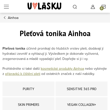
Přejít na obsah
N
Ainhoa
Pleťová tonika Ainhoa
Pleťová tonika
účinně
pronikají do hlubších vrstev pleti, dodávají jí
hydrataci zevnitř a vyhlazují ji. Výsledkem je dokonale vyživená,
zregenerovaná a mladě vypadající pleť. Dopřejte si ji i vy.
Prohlédněte si také další
kosmetické produkty Ainhoa
nebo vybírejte
z
přípravků k čištění pleti
od ostatních značek z naší nabídky.
PURITY
SENSITIVE 365 PRO
SKIN PRIMERS
VEGAN COLLAGEN+