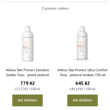
Nejlevnější
2
položek celkem
Nejdražší
Výpis produktů
Nejprodávanější
Abecedně
Ainhoa Skin Primers Sensitive
Ainhoa Skin Primers Ultra Comfort
Gentle Tonic - jemné pleťové
Tonic - pleťové tonikum 350 ml
tonikum bez alkoholu 350 ml
779 Kč
645 Kč
Měrná cena:
Měrná cena:
222,57 Kč / 100 ml
184,29 Kč / 100 ml
DO KOŠÍKU
DO KOŠÍKU