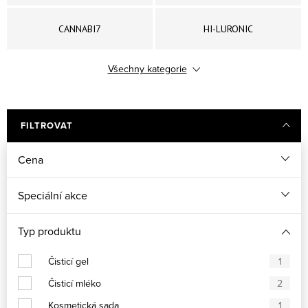
CANNABI7
HI-LURONIC
Všechny kategorie
MULTIVIT GLOW
PHYTO-RETIN
FILTROVAT
Cena
Speciální akce
Typ produktu
Čisticí gel
1
Čisticí mléko
2
Kosmetická sada
1