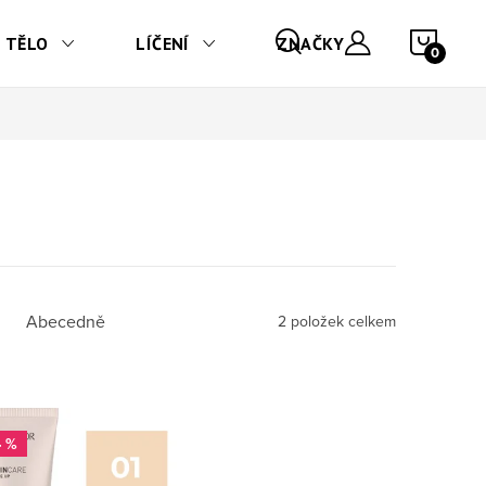
NÁKU
TĚLO
LÍČENÍ
ZNAČKY
Abecedně
2
položek celkem
4 %