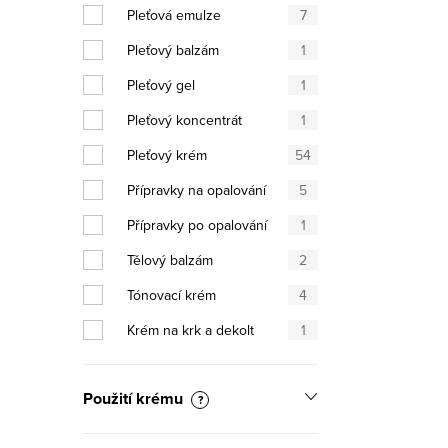
Pleťová emulze
7
Ovláda
Pleťový balzám
1
Pleťový gel
1
Pleťový koncentrát
1
Pleťový krém
54
Přípravky na opalování
5
Přípravky po opalování
1
Tělový balzám
2
Tónovací krém
4
Krém na krk a dekolt
1
Použití krému
?