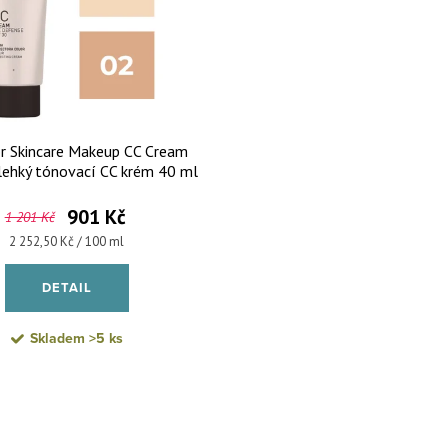
r Skincare Makeup CC Cream
lehký tónovací CC krém 40 ml
901 Kč
1 201 Kč
Měrná cena:
2 252,50 Kč / 100 ml
DETAIL
Skladem
>5 ks