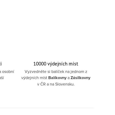
i
10000 výdejních míst
a osobní
Vyzvedněte si balíček na jednom z
aší
výdejních míst
Balíkovny
a
Zásilkovny
v ČR a na Slovensku.