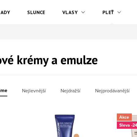
SADY
SLUNCE
VLASY
PLEŤ
ové krémy a emulze
í produktů
eme
Nejlevnější
Nejdražší
Nejprodávanější
 produktů
Akce
-2