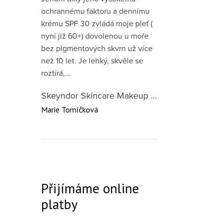
ochrannému faktoru a dennímu
krému SPF 30 zvládá moje pleť (
nyní již 60+) dovolenou u moře
bez pigmentových skvrn už více
než 10 let. Je lehký, skvěle se
roztírá,...
Skeyndor Skincare Makeup DD Cream SPF50 – lehký tónovací krém pro všechny typy pleti 40 ml
Marie Tomíčková
Přijímáme online
platby