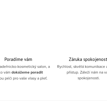
Poradíme vám
Záruka spokojenost
deřnicko-kosmetický salon, a
Rychlost, skvělá komunikace 
to vám
dokážeme poradit
přístup. Záleží nám na v
spokojenosti.
u péči pro vaše vlasy a pleť.