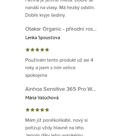
nanáší na vlasy. Má hezký odstín.
Dobře kryje šediny.
Otakar Organic - přírodní rostlinná barva na vlasy červená předpigmentace 1. krok
Lenka Spoustova
Používám tento produkt už asi 4
roky a jsem s ním velice
spokojena
Ainhoa Sensitive 365 Pro Well-Being Cream - zklidňující krém pro normální až suchou citlivou pleť
Mária Valúchová
Mám již poněkolikáté, nový si
pořizuji vždy hlavně na léto.
Jenom díky jeho vysokému