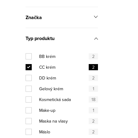
Značka
Typ produktu
BB krém
2
CC krém
2
DD krém
2
Gelový krém
1
Kosmetická sada
18
Make-up
1
Maska na vlasy
2
Máslo
2