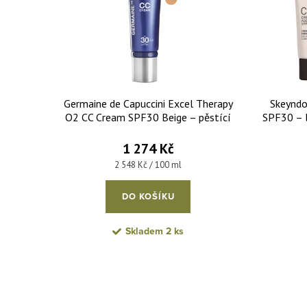
Germaine de Capuccini Excel Therapy
Skeyndo
O2 CC Cream SPF30 Beige – pěstící
SPF30 – 
krém s lehce krycí schopností béžový
50 ml
1 274 Kč
Měrná cena:
2 548 Kč / 100 ml
DO KOŠÍKU
Skladem
2 ks