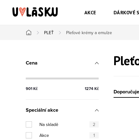
Přejít na obsah
AKCE
DÁRKOVÉ 
PLEŤ
Pleťové krémy a emulze
Domů
Postranní panel
Pleť
Cena
901
Kč
1274
Kč
Řazen
Doporučuj
Speciální akce
Výpis
Na skladě
2
Akce
1