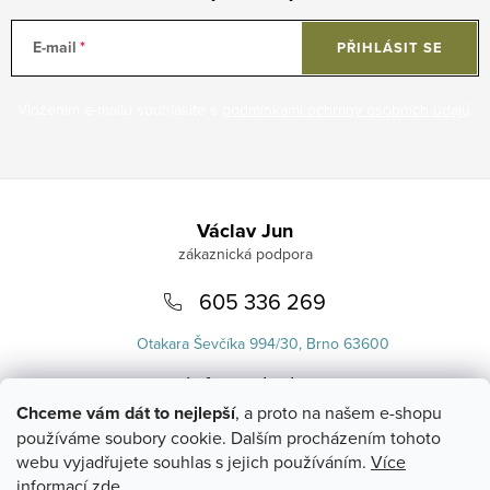
E-mail
PŘIHLÁSIT SE
Vložením e-mailu souhlasíte s
podmínkami ochrany osobních údajů
.
Zápatí
Václav Jun
605 336 269
Otakara Ševčíka 994/30, Brno 63600
info
@
uvlasku.cz
Chceme vám dát to nejlepší
, a proto na našem e-shopu
používáme soubory cookie. Dalším procházením tohoto
webu vyjadřujete souhlas s jejich používáním.
Více
informací zde