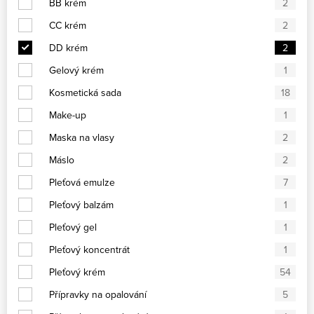
BB krém
2
CC krém
2
DD krém
2
Gelový krém
1
Kosmetická sada
18
Make-up
1
Maska na vlasy
2
Máslo
2
Pleťová emulze
7
Pleťový balzám
1
Pleťový gel
1
Pleťový koncentrát
1
Pleťový krém
54
Přípravky na opalování
5