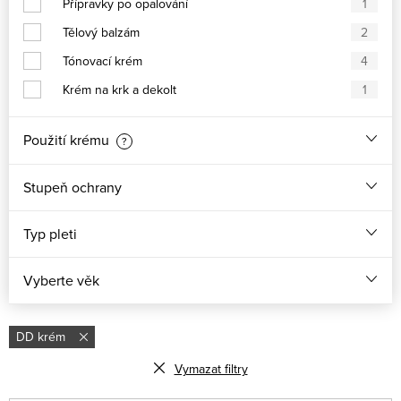
Přípravky po opalování
1
Tělový balzám
2
Tónovací krém
4
Krém na krk a dekolt
1
Použití krému
?
Stupeň ochrany
Typ pleti
Vyberte věk
DD krém
Vymazat filtry