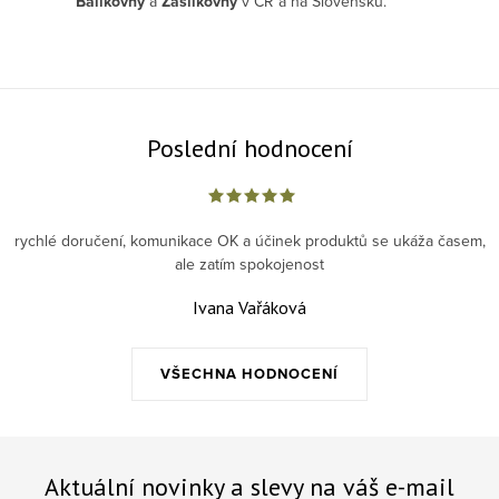
Balíkovny
a
Zásilkovny
v ČR a na Slovensku.
Poslední hodnocení
rychlé doručení, komunikace OK a účinek produktů se ukáža časem,
ale zatím spokojenost
Ivana Vařáková
VŠECHNA HODNOCENÍ
Aktuální novinky a slevy na váš e-mail