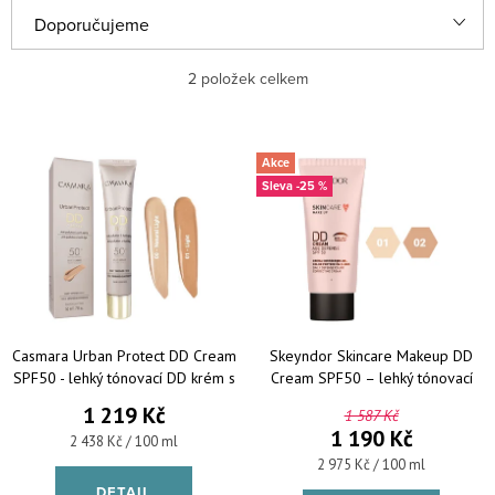
Řazení produktů
Doporučujeme
Nejlevnější
2
položek celkem
Nejdražší
Výpis produktů
Akce
Nejprodávanější
-25 %
Abecedně
Casmara Urban Protect DD Cream
Skeyndor Skincare Makeup DD
SPF50 - lehký tónovací DD krém s
Cream SPF50 – lehký tónovací
anti-age účinkem 50 ml
krém pro všechny typy pleti 40 ml
1 219 Kč
1 587 Kč
1 190 Kč
Měrná cena:
2 438 Kč / 100 ml
Měrná cena:
2 975 Kč / 100 ml
DETAIL