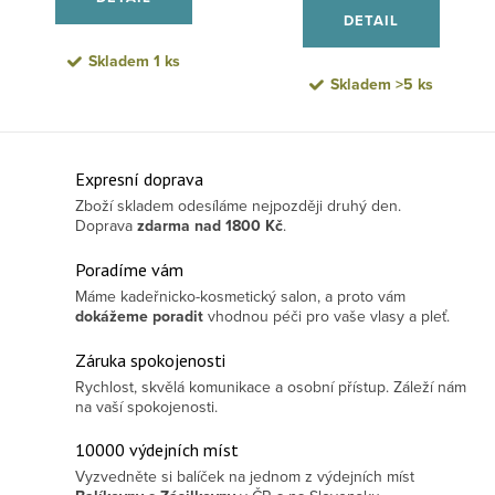
DETAIL
Skladem
1 ks
Skladem
>5 ks
Ovládací prvky výpisu
Expresní doprava
Zboží skladem odesíláme nejpozději druhý den.
Doprava
zdarma
nad 1800 Kč
.
Poradíme vám
Máme kadeřnicko-kosmetický salon, a proto vám
dokážeme poradit
vhodnou péči pro vaše vlasy a pleť.
Záruka spokojenosti
Rychlost, skvělá komunikace a osobní přístup. Záleží nám
na vaší spokojenosti.
10000 výdejních míst
Vyzvedněte si balíček na jednom z výdejních míst