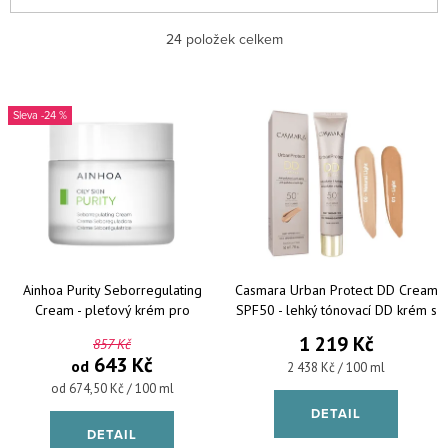
Nejlevnější
24
položek celkem
Nejdražší
Výpis produktů
-24 %
Nejprodávanější
Abecedně
Ainhoa Purity Seborregulating
Casmara Urban Protect DD Cream
Cream - pleťový krém pro
SPF50 - lehký tónovací DD krém s
mastnou pleť
anti-age účinkem 50 ml
1 219 Kč
857 Kč
643 Kč
od
Měrná cena:
2 438 Kč / 100 ml
Měrná cena:
od 674,50 Kč / 100 ml
DETAIL
DETAIL