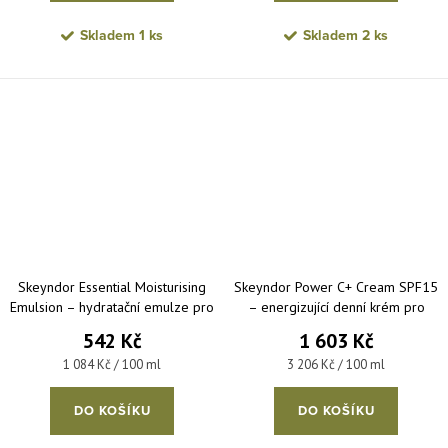
Skladem
1 ks
Skladem
2 ks
Skeyndor Essential Moisturising
Skeyndor Power C+ Cream SPF15
Emulsion – hydratační emulze pro
– energizující denní krém pro
mastnou až smíšenou pleť 50 ml
normální až suchou pleť 50 ml
542 Kč
1 603 Kč
Měrná cena:
Měrná cena:
1 084 Kč / 100 ml
3 206 Kč / 100 ml
DO KOŠÍKU
DO KOŠÍKU