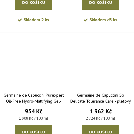
DO KOŠÍKU
DO KOŠÍKU
Skladem
2 ks
Skladem
>5 ks
Germaine de Capuccini Purexpert
Germaine de Capuccini So
Oil-Free Hydro-Mattifying Gel-
Delicate Tolerance Care - pleťový
Cream – zmatňující gelový krém
krém pro normální a velmi citlivou
954 Kč
1 362 Kč
pro mastnou pleť 50 ml
pleť 50 ml
Měrná cena:
Měrná cena:
1 908 Kč / 100 ml
2 724 Kč / 100 ml
DO KOŠÍKU
DO KOŠÍKU