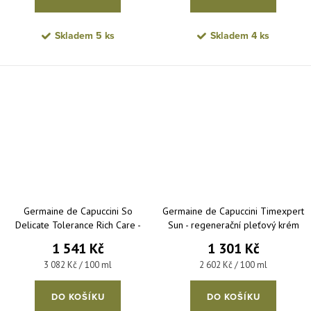
Skladem
5 ks
Skladem
4 ks
Germaine de Capuccini So
Germaine de Capuccini Timexpert
Delicate Tolerance Rich Care -
Sun - regenerační pleťový krém
pleťový krém pro suchou a velmi
po opalování 50 ml
1 541 Kč
1 301 Kč
citlivou pleť 50 ml
Měrná cena:
Měrná cena:
3 082 Kč / 100 ml
2 602 Kč / 100 ml
DO KOŠÍKU
DO KOŠÍKU