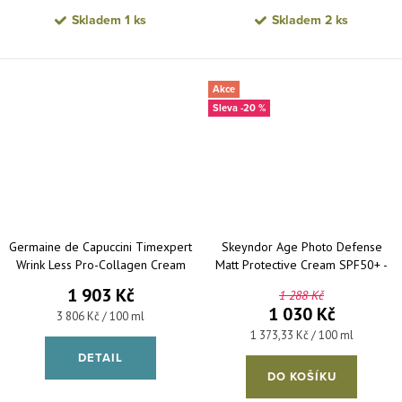
Skladem
1 ks
Skladem
2 ks
Akce
-20 %
Germaine de Capuccini Timexpert
Skeyndor Age Photo Defense
Wrink Less Pro-Collagen Cream
Matt Protective Cream SPF50+ -
SPF30 - denní kolagenový krém
zmatňující pleťový krém s vysokou
1 903 Kč
1 288 Kč
proti vráskám 50 ml
ochranou 75 ml
1 030 Kč
Měrná cena:
3 806 Kč / 100 ml
Měrná cena:
1 373,33 Kč / 100 ml
DETAIL
DO KOŠÍKU