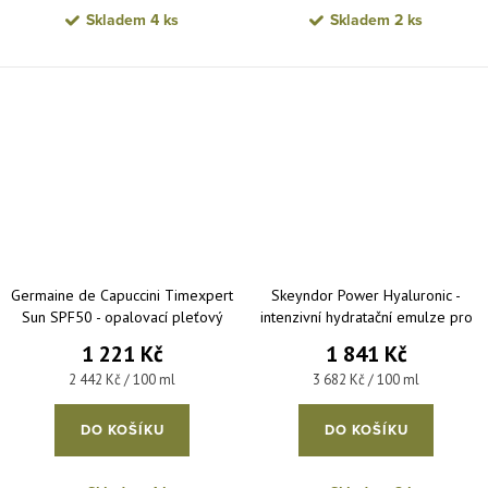
Skladem
4 ks
Skladem
2 ks
Germaine de Capuccini Timexpert
Skeyndor Power Hyaluronic -
Sun SPF50 - opalovací pleťový
intenzivní hydratační emulze pro
krém s anti-age účinkem 50 ml
smíšenou pleť 50 ml
1 221 Kč
1 841 Kč
Měrná cena:
Měrná cena:
2 442 Kč / 100 ml
3 682 Kč / 100 ml
DO KOŠÍKU
DO KOŠÍKU