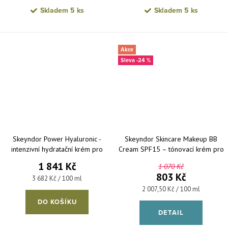
Skladem
5 ks
Skladem
5 ks
Akce
-24 %
Skeyndor Power Hyaluronic -
Skeyndor Skincare Makeup BB
intenzivní hydratační krém pro
Cream SPF15 – tónovací krém pro
suchou pleť 50 ml
všechny typy pleti 40 ml
1 841 Kč
1 070 Kč
803 Kč
Měrná cena:
3 682 Kč / 100 ml
Měrná cena:
2 007,50 Kč / 100 ml
DO KOŠÍKU
DETAIL