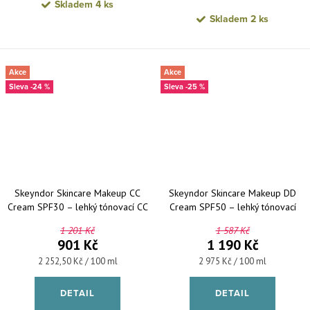
Skladem
4 ks
Skladem
2 ks
Akce
Akce
-24 %
-25 %
Skeyndor Skincare Makeup CC
Skeyndor Skincare Makeup DD
Cream SPF30 – lehký tónovací CC
Cream SPF50 – lehký tónovací
krém 40 ml
krém pro všechny typy pleti 40 ml
1 201 Kč
1 587 Kč
901 Kč
1 190 Kč
Měrná cena:
Měrná cena:
2 252,50 Kč / 100 ml
2 975 Kč / 100 ml
DETAIL
DETAIL