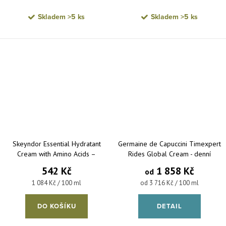
Skladem
>5 ks
Skladem
>5 ks
Skeyndor Essential Hydratant
Germaine de Capuccini Timexpert
Cream with Amino Acids –
Rides Global Cream - denní
hydratační krém s aminokyselinami
pleťový krém proti vráskám
542 Kč
1 858 Kč
od
pro normální až suchou pleť 50 ml
Měrná cena:
Měrná cena:
1 084 Kč / 100 ml
od 3 716 Kč / 100 ml
DO KOŠÍKU
DETAIL