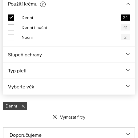
Použití krému
?
Denní
24
Denní i noční
41
Noční
2
Stupeň ochrany
Typ pleti
Vyberte věk
Denní
Vymazat filtry
Řazení produktů
Doporučujeme