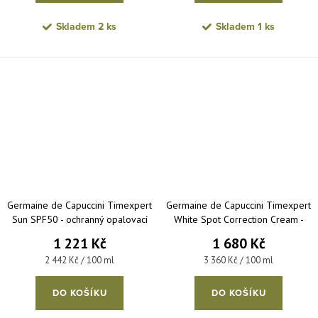
Skladem
2 ks
Skladem
1 ks
Germaine de Capuccini Timexpert
Germaine de Capuccini Timexpert
Sun SPF50 - ochranný opalovací
White Spot Correction Cream -
fluid s anti-age účinkem 50 ml
korekční krém na pigmentové
1 221 Kč
1 680 Kč
skvrny SPF20 50 ml
Měrná cena:
Měrná cena:
2 442 Kč / 100 ml
3 360 Kč / 100 ml
DO KOŠÍKU
DO KOŠÍKU