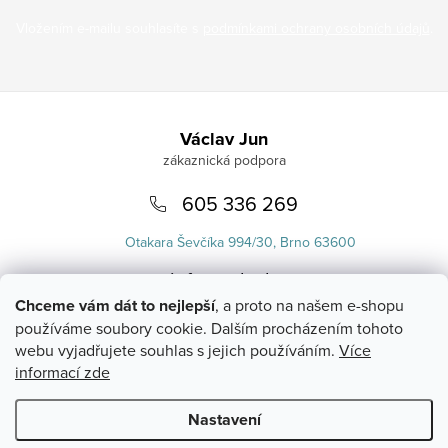
Vložením e-mailu souhlasíte s
podmínkami ochrany osobních údajů
.
Zápatí
Václav Jun
605 336 269
Otakara Ševčíka 994/30, Brno 63600
info
@
uvlasku.cz
Chceme vám dát to nejlepší
, a proto na našem e-shopu
používáme soubory cookie. Dalším procházením tohoto
webu vyjadřujete souhlas s jejich používáním.
Více
informací zde
Nastavení
Copyright 2026
UVlásku.cz
. Všechna práva vyhrazena.
Upravit