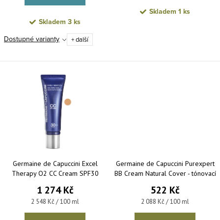
Skladem
1 ks
Skladem
3 ks
Dostupné varianty
+ další
Germaine de Capuccini Excel
Germaine de Capuccini Purexpert
Therapy O2 CC Cream SPF30
BB Cream Natural Cover - tónovací
Beige – pěstící krém s lehce krycí
krém pro sjednocení pleti 25 ml
1 274 Kč
522 Kč
schopností béžový 50 ml
Měrná cena:
Měrná cena:
2 548 Kč / 100 ml
2 088 Kč / 100 ml