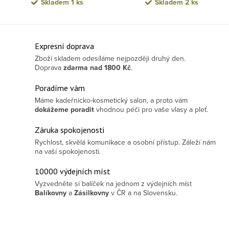
Skladem
1 ks
Skladem
2 ks
Ovládací prvky výpisu
Expresní doprava
Zboží skladem odesíláme nejpozději druhý den.
Doprava
zdarma
nad 1800 Kč
.
Poradíme vám
Máme kadeřnicko-kosmetický salon, a proto vám
dokážeme poradit
vhodnou péči pro vaše vlasy a pleť.
Záruka spokojenosti
Rychlost, skvělá komunikace a osobní přístup. Záleží nám
na vaší spokojenosti.
10000 výdejních míst
Vyzvedněte si balíček na jednom z výdejních míst
Balíkovny
a
Zásilkovny
v ČR a na Slovensku.