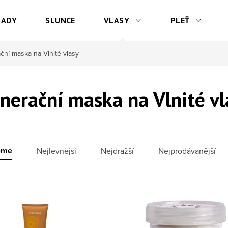
SADY
SLUNCE
VLASY
PLEŤ
ní maska na Vlnité vlasy
nerační maska na Vlnité vl
í produktů
eme
Nejlevnější
Nejdražší
Nejprodávanější
 produktů