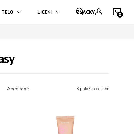
NÁKU
TĚLO
LÍČENÍ
ZNAČKY
asy
Abecedně
3
položek celkem