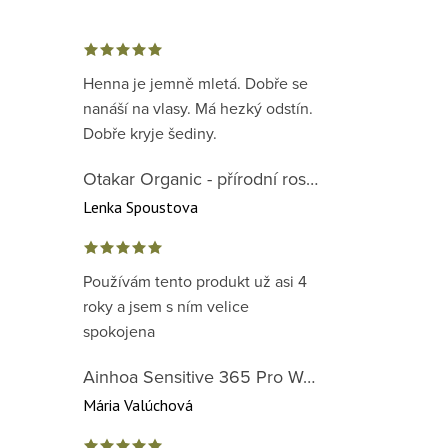
Henna je jemně mletá. Dobře se
nanáší na vlasy. Má hezký odstín.
Dobře kryje šediny.
Otakar Organic - přírodní rostlinná barva na vlasy červená předpigmentace 1. krok
Lenka Spoustova
Používám tento produkt už asi 4
roky a jsem s ním velice
spokojena
Ainhoa Sensitive 365 Pro Well-Being Cream - zklidňující krém pro normální až suchou citlivou pleť
Mária Valúchová