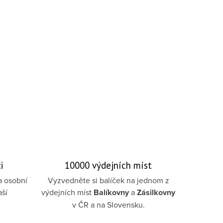
i
10000 výdejních míst
a osobní
Vyzvedněte si balíček na jednom z
aší
výdejních míst
Balíkovny
a
Zásilkovny
v ČR a na Slovensku.