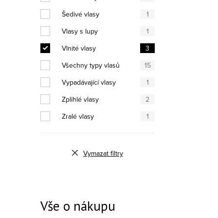
Šedivé vlasy
1
Vlasy s lupy
1
Vlnité vlasy
3
Všechny typy vlasů
15
Vypadávající vlasy
1
Zplihlé vlasy
2
Zralé vlasy
1
Vymazat filtry
Vše o nákupu