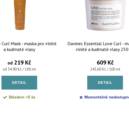
 Curl Mask - maska pro vlnité
Davines Essential Love Curl - 
a kudrnaté vlasy
vlnité a kudrnaté vlasy 250
219 Kč
609 Kč
od
Měrná cena:
Měrná cena:
od 34,90 Kč / 100 ml
243,60 Kč / 100 ml
DETAIL
DETAIL
Skladem
>5 ks
Momentálně nedostupn