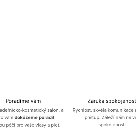
Poradíme vám
Záruka spokojenost
deřnicko-kosmetický salon, a
Rychlost, skvělá komunikace 
to vám
dokážeme poradit
přístup. Záleží nám na v
spokojenosti.
u péči pro vaše vlasy a pleť.