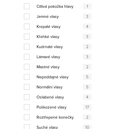
Ovláda
Citlivá pokožka hlavy
1
Jemné vlasy
3
Krepaté vlasy
4
Křehké vlasy
3
Kudrnaté vlasy
2
Lámavé vlasy
3
Mastné vlasy
2
Nepoddajné vlasy
5
Normální vlasy
5
Oslabené vlasy
4
Poškozené vlasy
17
Roztřepené konečky
2
Suché vlasy
10