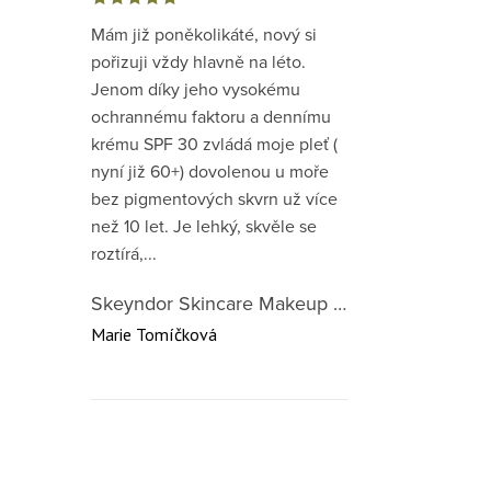
Mám již poněkolikáté, nový si
pořizuji vždy hlavně na léto.
Jenom díky jeho vysokému
ochrannému faktoru a dennímu
krému SPF 30 zvládá moje pleť (
nyní již 60+) dovolenou u moře
bez pigmentových skvrn už více
než 10 let. Je lehký, skvěle se
roztírá,...
Skeyndor Skincare Makeup DD Cream SPF50 – lehký tónovací krém pro všechny typy pleti 40 ml
Marie Tomíčková