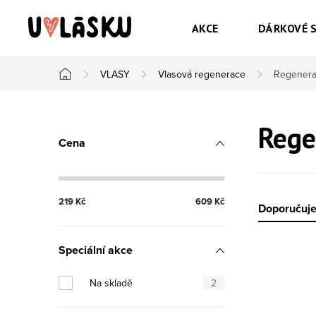
Přejít na obsah
AKCE
DÁRKOVÉ 
VLASY
Vlasová regenerace
Regenerač
Domů
Postranní panel
Rege
Cena
219
Kč
609
Kč
Řazen
Doporučuj
Speciální akce
Výpis
Na skladě
2