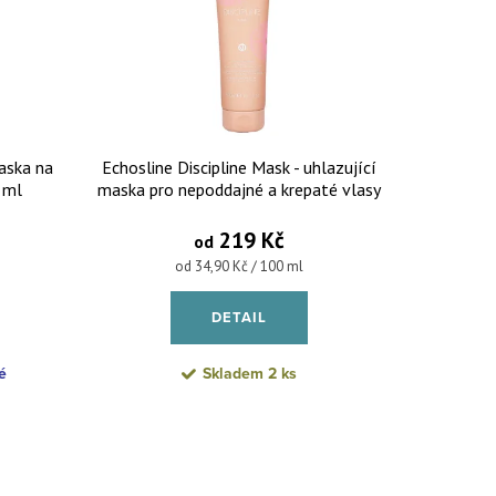
maska na
Echosline Discipline Mask - uhlazující
 ml
maska pro nepoddajné a krepaté vlasy
219 Kč
od
Měrná cena:
od 34,90 Kč / 100 ml
DETAIL
é
Skladem
2 ks