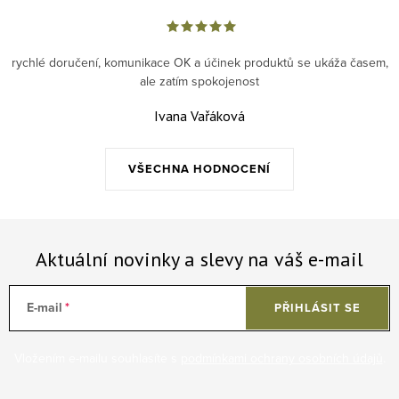
rychlé doručení, komunikace OK a účinek produktů se ukáža časem,
ale zatím spokojenost
Ivana Vařáková
VŠECHNA HODNOCENÍ
Aktuální novinky a slevy na váš e-mail
E-mail
PŘIHLÁSIT SE
Vložením e-mailu souhlasíte s
podmínkami ochrany osobních údajů
.