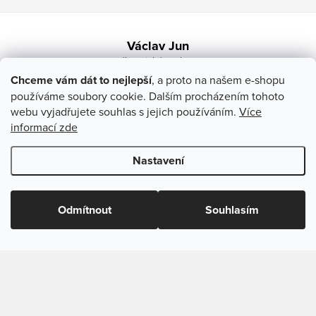
Zápatí
Václav Jun
Chceme vám dát to nejlepší
, a proto na našem e-shopu
605 336 269
používáme soubory cookie. Dalším procházením tohoto
webu vyjadřujete souhlas s jejich používáním.
Více
Otakara Ševčíka 994/30, Brno 63600
informací zde
info
@
uvlasku.cz
Nastavení
Odmítnout
Souhlasím
Copyright 2026
UVlásku.cz
. Všechna práva vyhrazena.
Upravit
nastavení cookies
Vytvořil Shoptet