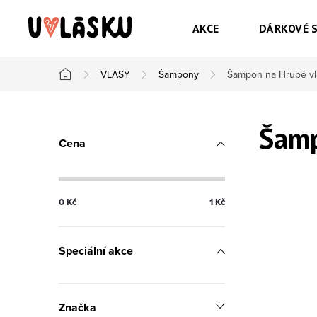
Přejít na obsah
AKCE
DÁRKOVÉ 
VLASY
Šampony
Šampon na Hrubé vl
Domů
Postranní panel
Šamp
Cena
0
Kč
1
Kč
Speciální akce
Značka