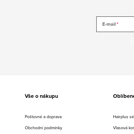
E-mail
V
Zápatí
Vše o nákupu
Oblíben
Poštovné a doprava
Hairplus s
Obchodní podmínky
Vlasová ko