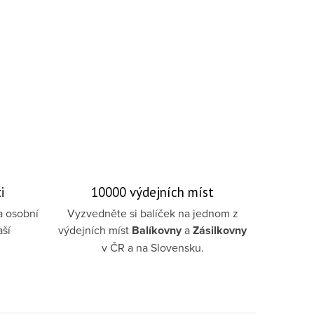
i
10000 výdejních míst
a osobní
Vyzvedněte si balíček na jednom z
aší
výdejních míst
Balíkovny
a
Zásilkovny
v ČR a na Slovensku.