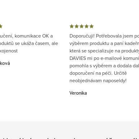
ručení, komunikace OK a
Doporučuji! Potřebovala jsem p
oduktů se ukáža časem, ale
výběrem produktu a paní kadeřn
kojenost
která se specializuje na produkt
DAVIES mi po e-mailové komuni
áková
pomohla s výběrem a dodala dal
doporučení na péči. Určitě
neobjednávam naposeldy!
Veronika