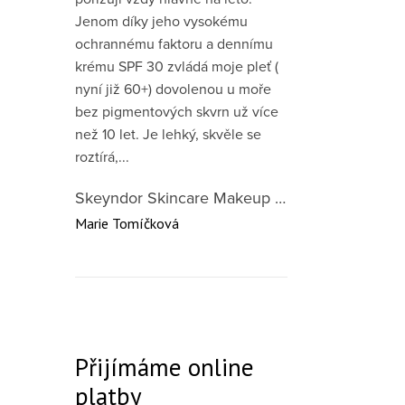
Jenom díky jeho vysokému
ochrannému faktoru a dennímu
krému SPF 30 zvládá moje pleť (
nyní již 60+) dovolenou u moře
bez pigmentových skvrn už více
než 10 let. Je lehký, skvěle se
roztírá,...
Skeyndor Skincare Makeup DD Cream SPF50 – lehký tónovací krém pro všechny typy pleti 40 ml
Marie Tomíčková
Přijímáme online
platby