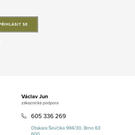
PŘIHLÁSIT SE
jů
.
Václav Jun
605 336 269
Otakara Ševčíka 994/30, Brno 63
600