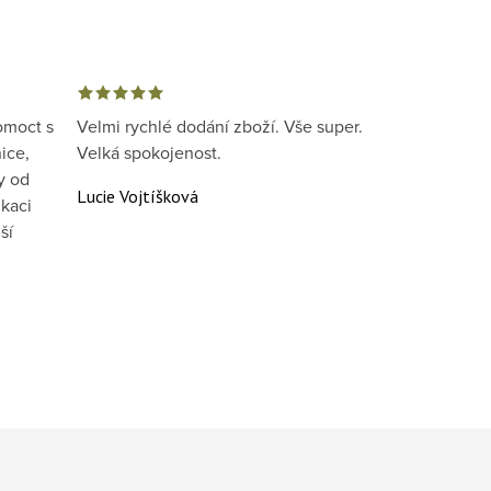
omoct s
Velmi rychlé dodání zboží. Vše super.
ice,
Velká spokojenost.
y od
Lucie Vojtíšková
kaci
ší