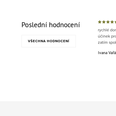
Poslední hodnocení
rychlé do
účinek pr
VŠECHNA HODNOCENÍ
zatím spo
Ivana Vař