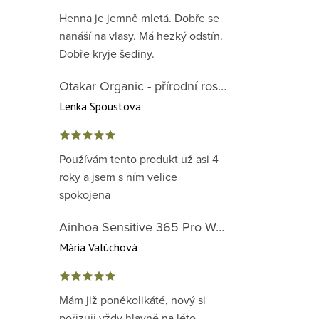
Henna je jemně mletá. Dobře se
nanáší na vlasy. Má hezký odstín.
Dobře kryje šediny.
Otakar Organic - přírodní rostlinná barva na vlasy červená předpigmentace 1. krok
Lenka Spoustova
Používám tento produkt už asi 4
roky a jsem s ním velice
spokojena
Ainhoa Sensitive 365 Pro Well-Being Cream - zklidňující krém pro normální až suchou citlivou pleť
Mária Valúchová
Mám již poněkolikáté, nový si
pořizuji vždy hlavně na léto.