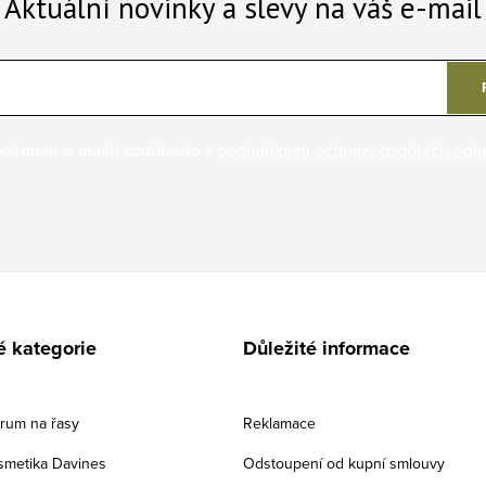
Aktuální novinky a slevy na váš e-mail
ložením e-mailu souhlasíte s
podmínkami ochrany osobních úda
é kategorie
Důležité informace
érum na řasy
Reklamace
smetika Davines
Odstoupení od kupní smlouvy