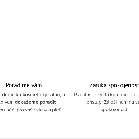
Poradíme vám
Záruka spokojenost
deřnicko-kosmetický salon, a
Rychlost, skvělá komunikace 
to vám
dokážeme poradit
přístup. Záleží nám na v
spokojenosti.
u péči pro vaše vlasy a pleť.