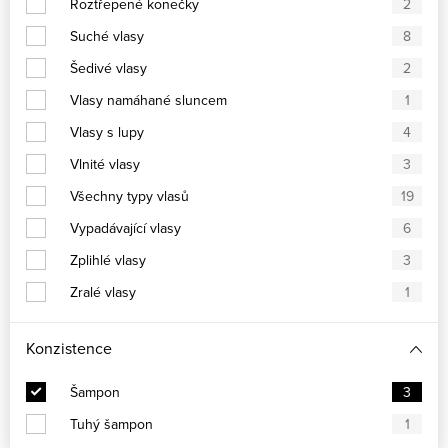
Roztřepené konečky
2
Suché vlasy
8
Šedivé vlasy
2
Vlasy namáhané sluncem
1
Vlasy s lupy
4
Vlnité vlasy
3
Všechny typy vlasů
19
Vypadávající vlasy
6
Zplihlé vlasy
3
Zralé vlasy
1
Konzistence
Šampon
3
Tuhý šampon
1