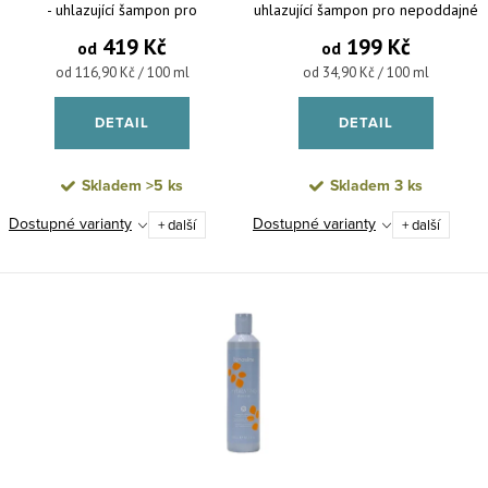
- uhlazující šampon pro
uhlazující šampon pro nepoddajné
nepoddajné a krepaté vlasy
a krepaté vlasy
419 Kč
199 Kč
od
od
Měrná cena:
Měrná cena:
od 116,90 Kč / 100 ml
od 34,90 Kč / 100 ml
DETAIL
DETAIL
Skladem
>5 ks
Skladem
3 ks
Dostupné varianty
Dostupné varianty
+ další
+ další