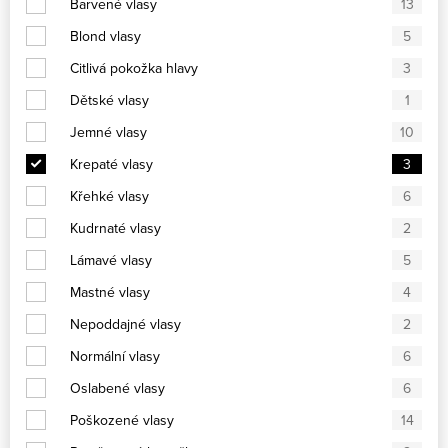
Barvené vlasy
13
Blond vlasy
5
Citlivá pokožka hlavy
3
Dětské vlasy
1
Jemné vlasy
10
Krepaté vlasy
3
Křehké vlasy
6
Kudrnaté vlasy
2
Lámavé vlasy
5
Mastné vlasy
4
Nepoddajné vlasy
2
Normální vlasy
6
Oslabené vlasy
6
Poškozené vlasy
14