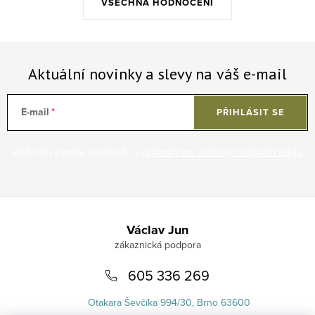
VŠECHNA HODNOCENÍ
Aktuální novinky a slevy na váš e-mail
E-mail
PŘIHLÁSIT SE
Vložením e-mailu souhlasíte s
podmínkami ochrany osobních údajů
.
Zápatí
Václav Jun
605 336 269
Otakara Ševčíka 994/30, Brno 63600