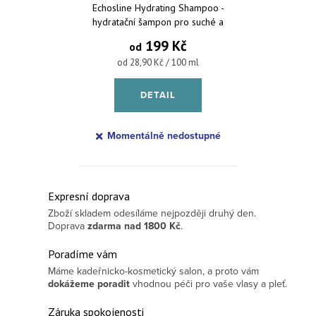
Echosline Hydrating Shampoo -
hydratační šampon pro suché a
krepaté vlasy
199 Kč
od
Měrná cena:
od 28,90 Kč / 100 ml
DETAIL
Momentálně nedostupné
Ovládací prvky výpisu
Expresní doprava
Zboží skladem odesíláme nejpozději druhý den.
Doprava
zdarma
nad 1800 Kč
.
Poradíme vám
Máme kadeřnicko-kosmetický salon, a proto vám
dokážeme poradit
vhodnou péči pro vaše vlasy a pleť.
Záruka spokojenosti