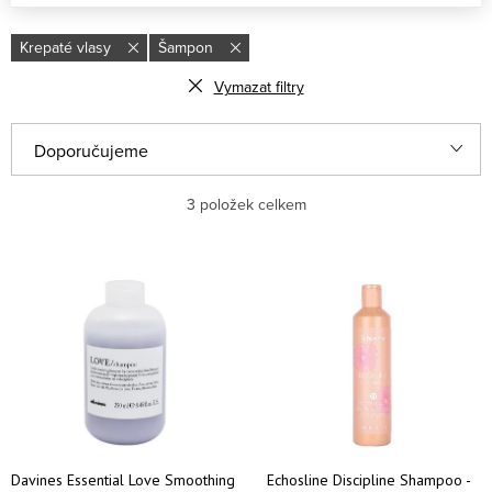
Krepaté vlasy
Šampon
Vymazat filtry
Řazení produktů
Doporučujeme
Nejlevnější
3
položek celkem
Nejdražší
Výpis produktů
Nejprodávanější
Abecedně
Davines Essential Love Smoothing
Echosline Discipline Shampoo -