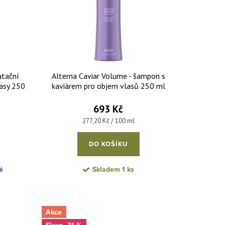
atační
Alterna Caviar Volume - šampon s
asy 250
kaviárem pro objem vlasů 250 ml
693 Kč
Měrná cena:
277,20 Kč / 100 ml
DO KOŠÍKU
é
Skladem
1 ks
Akce