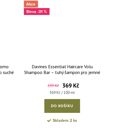
Akce
-31 %
 Momo
Davines Essential Haircare Volu
o suché
Shampoo Bar – tuhý šampon pro jemné
vlasy 100 g
369 Kč
539 Kč
Měrná cena:
369 Kč / 100 ml
DO KOŠÍKU
Skladem
2 ks