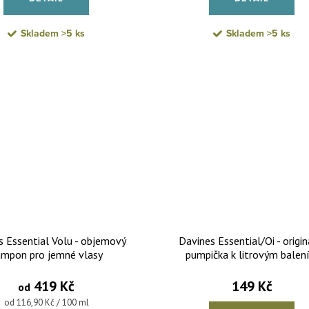
Skladem
>5 ks
Skladem
>5 ks
s Essential Volu - objemový
Davines Essential/Oi - origin
ampon pro jemné vlasy
pumpička k litrovým balen
ESSENTIAL a OI 1ks
419 Kč
149 Kč
od
Měrná cena:
od 116,90 Kč / 100 ml