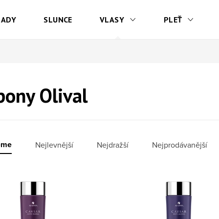
SADY
SLUNCE
VLASY
PLEŤ
ony Olival
í produktů
eme
Nejlevnější
Nejdražší
Nejprodávanější
 produktů