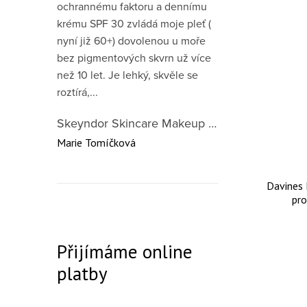
ochrannému faktoru a dennímu
krému SPF 30 zvládá moje pleť (
nyní již 60+) dovolenou u moře
bez pigmentových skvrn už více
než 10 let. Je lehký, skvěle se
roztírá,...
Skeyndor Skincare Makeup DD Cream SPF50 – lehký tónovací krém pro všechny typy pleti 40 ml
Marie Tomíčková
Davines 
pro
Přijímáme online
platby