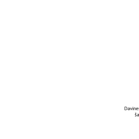
Davine
š