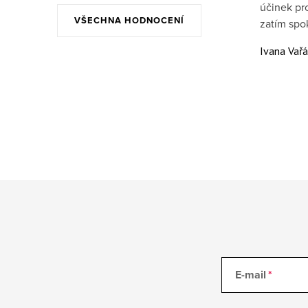
účinek pr
VŠECHNA HODNOCENÍ
zatím spo
Ivana Vař
E-mail