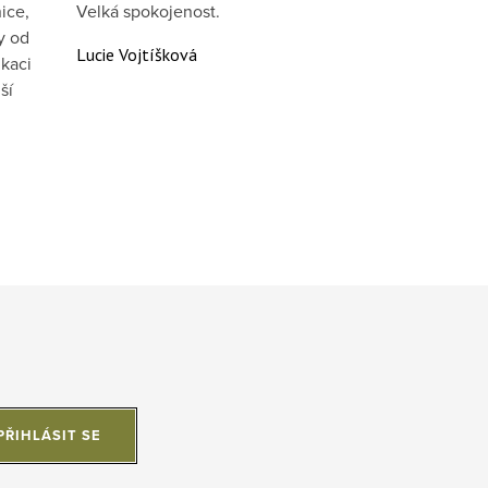
ice,
Velká spokojenost.
y od
Lucie Vojtíšková
kaci
ší
PŘIHLÁSIT SE