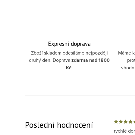
Expresní doprava
Zboží skladem odesíláme nejpozději
Máme ka
druhý den. Doprava
zdarma
nad 1800
pro
Kč
.
vhodno
Poslední hodnocení
rychlé do