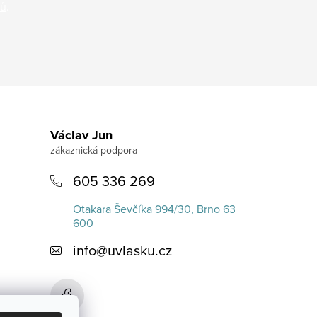
jů
.
Václav Jun
605 336 269
Otakara Ševčíka 994/30, Brno 63
600
info
@
uvlasku.cz