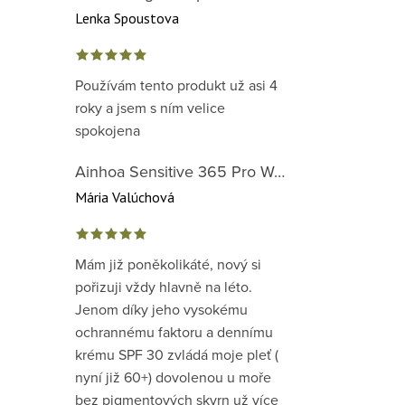
Lenka Spoustova
Používám tento produkt už asi 4
roky a jsem s ním velice
spokojena
Ainhoa Sensitive 365 Pro Well-Being Cream - zklidňující krém pro normální až suchou citlivou pleť
Mária Valúchová
Mám již poněkolikáté, nový si
pořizuji vždy hlavně na léto.
Jenom díky jeho vysokému
ochrannému faktoru a dennímu
krému SPF 30 zvládá moje pleť (
nyní již 60+) dovolenou u moře
bez pigmentových skvrn už více