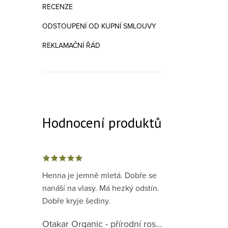
RECENZE
ODSTOUPENÍ OD KUPNÍ SMLOUVY
REKLAMAČNÍ ŘÁD
Hodnocení produktů
Henna je jemně mletá. Dobře se
nanáší na vlasy. Má hezký odstín.
Dobře kryje šediny.
Otakar Organic - přírodní rostlinná barva na vlasy červená předpigmentace 1. krok