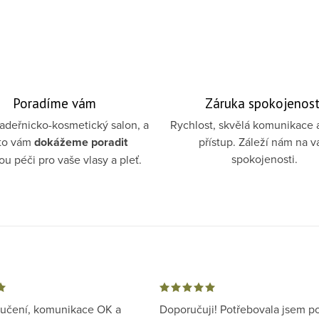
Poradíme vám
Záruka spokojenost
deřnicko-kosmetický salon, a
Rychlost, skvělá komunikace 
to vám
dokážeme poradit
přístup. Záleží nám na v
spokojenosti.
u péči pro vaše vlasy a pleť.
ručení, komunikace OK a
Doporučuji! Potřebovala jsem p