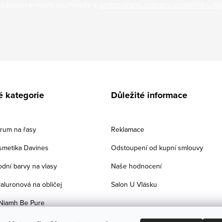
ložením e-mailu souhlasíte s
podmínkami ochrany osobních úda
é kategorie
Důležité informace
érum na řasy
Reklamace
smetika Davines
Odstoupení od kupní smlouvy
odní barvy na vlasy
Naše hodnocení
aluronová na obličej
Salon U Vlásku
Niamh Be Pure