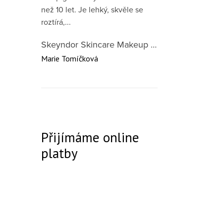
než 10 let. Je lehký, skvěle se
roztírá,...
Skeyndor Skincare Makeup DD Cream SPF50 – lehký tónovací krém pro všechny typy pleti 40 ml
Marie Tomíčková
Přijímáme online
platby