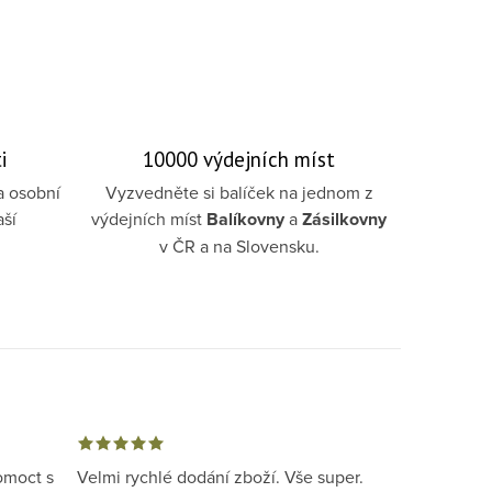
i
10000 výdejních míst
a osobní
Vyzvedněte si balíček na jednom z
aší
výdejních míst
Balíkovny
a
Zásilkovny
v ČR a na Slovensku.
omoct s
Velmi rychlé dodání zboží. Vše super.