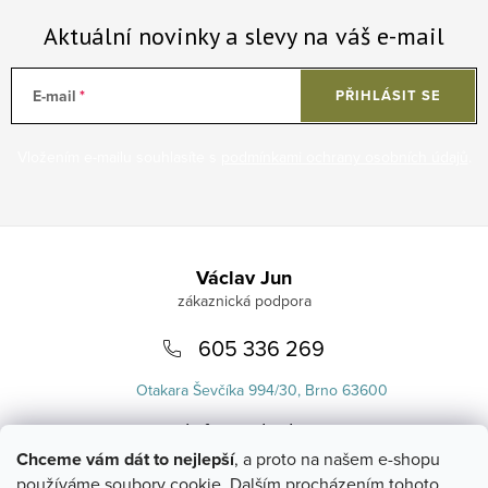
Aktuální novinky a slevy na váš e-mail
E-mail
PŘIHLÁSIT SE
Vložením e-mailu souhlasíte s
podmínkami ochrany osobních údajů
.
Zápatí
Václav Jun
605 336 269
Otakara Ševčíka 994/30, Brno 63600
info
@
uvlasku.cz
Chceme vám dát to nejlepší
, a proto na našem e-shopu
používáme soubory cookie. Dalším procházením tohoto