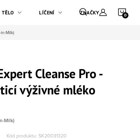
NÁKU
TĚLO
LÍČENÍ
ZNAČKY
in-Milk)
xpert Cleanse Pro -
ticí výživné mléko
n-Milk)
Kód produktu:
SK20031320