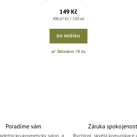
parabenů 30 ml
149 Kč
Měrná cena:
496,67 Kč / 100 ml
DO KOŠÍKU
Skladem
>5 ks
Poradíme vám
Záruka spokojenost
deřnicko-kosmetický salon, a
Rychlost, skvělá komunikace 