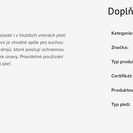
Doplň
Kategorie
sobí i v hlubších vrstvách pleti
ení je vhodné spíše pro suchou
Značka
:
zdrojů, které posilují ochrannou
mek únavy. Pravidelné používání
Typ produ
 pleť.
Certifikát
:
Produktov
Typ pleti
: