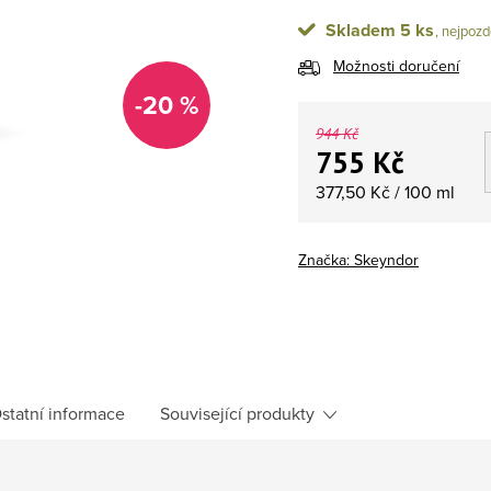
Skladem
5 ks
Možnosti doručení
-20 %
944 Kč
755 Kč
Měrná cena:
377,50 Kč / 100 ml
Značka:
Skeyndor
statní informace
Související produkty