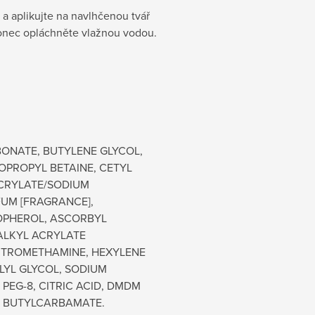
a aplikujte na navlhčenou tvář
akonec opláchněte vlažnou vodou.
BONATE, BUTYLENE GLYCOL,
OPROPYL BETAINE, CETYL
CRYLATE/SODIUM
UM [FRAGRANCE],
OPHEROL, ASCORBYL
 ALKYL ACRYLATE
 TROMETHAMINE, HEXYLENE
LYL GLYCOL, SODIUM
PEG-8, CITRIC ACID, DMDM
L BUTYLCARBAMATE.