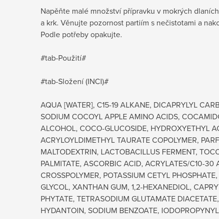
Napěňte malé množství přípravku v mokrých dlaních 
a krk. Věnujte pozornost partiím s nečistotami a n
Podle potřeby opakujte.
#tab-Použití#
#tab-Složení (INCI)#
AQUA [WATER], C15-19 ALKANE, DICAPRYLYL CAR
SODIUM COCOYL APPLE AMINO ACIDS, COCAMID
ALCOHOL, COCO-GLUCOSIDE, HYDROXYETHYL A
ACRYLOYLDIMETHYL TAURATE COPOLYMER, PARF
MALTODEXTRIN, LACTOBACILLUS FERMENT, TOC
PALMITATE, ASCORBIC ACID, ACRYLATES/C10-30
CROSSPOLYMER, POTASSIUM CETYL PHOSPHATE,
GLYCOL, XANTHAN GUM, 1,2-HEXANEDIOL, CAPRY
PHYTATE, TETRASODIUM GLUTAMATE DIACETATE, 
HYDANTOIN, SODIUM BENZOATE, IODOPROPYNY