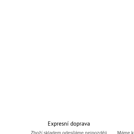
Expresní doprava
Zboží skladem odesíláme nejpozději
Máme ka