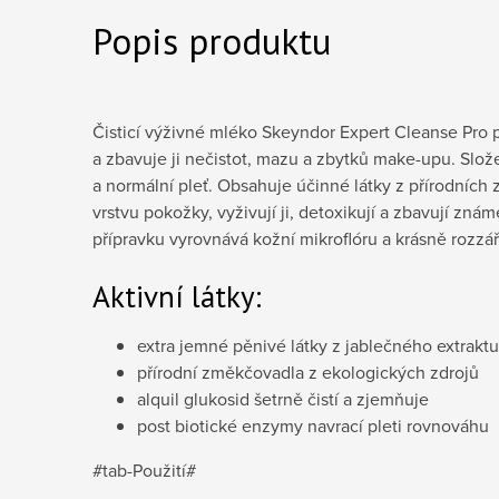
Popis produktu
Čisticí výživné mléko Skeyndor Expert Cleanse Pro pů
a zbavuje ji nečistot, mazu a zbytků make-upu. Slož
a normální pleť. Obsahuje účinné látky z přírodních 
vrstvu pokožky, vyživují ji, detoxikují a zbavují zná
přípravku vyrovnává kožní mikroflóru a krásně rozzáří
Aktivní látky:
extra jemné pěnivé látky z jablečného extraktu
přírodní změkčovadla z ekologických zdrojů
alquil glukosid šetrně čistí a zjemňuje
post biotické enzymy navrací pleti rovnováhu
#tab-Použití#