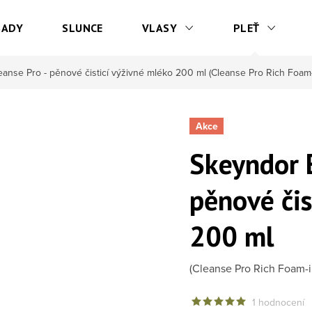
SADY
SLUNCE
VLASY
PLEŤ
eanse Pro - pěnové čisticí výživné mléko 200 ml
(Cleanse Pro Rich Foam-
Akce
Skeyndor E
pěnové čis
200 ml
(Cleanse Pro Rich Foam-i
1 hodnocení