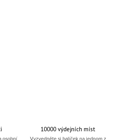
i
10000 výdejních míst
a osobní
Vyzvedněte si balíček na jednom z