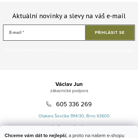
Aktuální novinky a slevy na váš e-mail
E-mail
PŘIHLÁSIT SE
Vložením e-mailu souhlasíte s
podmínkami ochrany osobních údajů
.
Zápatí
Václav Jun
605 336 269
Otakara Ševčíka 994/30, Brno 63600
info
@
uvlasku.cz
Chceme vám dát to nejlepší
, a proto na našem e-shopu