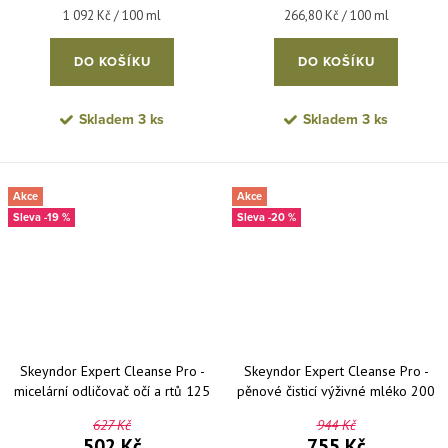
Měrná cena:
Měrná cena:
1 092 Kč / 100 ml
266,80 Kč / 100 ml
DO KOŠÍKU
DO KOŠÍKU
Skladem
3 ks
Skladem
3 ks
Akce
Akce
-19 %
-20 %
Skeyndor Expert Cleanse Pro -
Skeyndor Expert Cleanse Pro -
micelární odličovač očí a rtů 125
pěnové čisticí výživné mléko 200
ml
ml
627 Kč
944 Kč
502 Kč
755 Kč