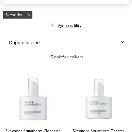
Skeyndor
Vymazat filtry
Řazení produktů
Doporučujeme
Nejlevnější
15
položek celkem
Nejdražší
Výpis produktů
Nejprodávanější
Abecedně
Skeyndor Aquatherm Cleansing
Skeyndor Aquatherm Thermal