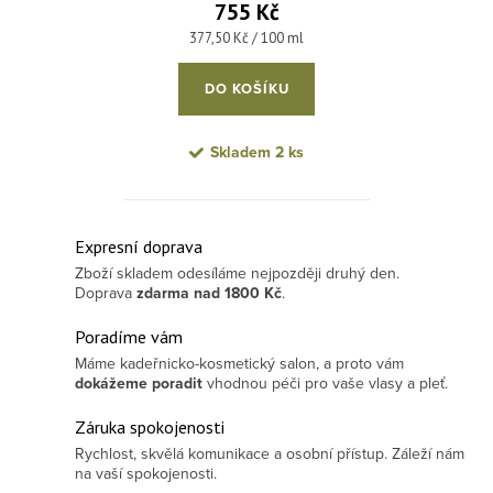
755 Kč
Měrná cena:
377,50 Kč / 100 ml
DO KOŠÍKU
Skladem
2 ks
Ovládací prvky výpisu
Expresní doprava
Zboží skladem odesíláme nejpozději druhý den.
Doprava
zdarma
nad 1800 Kč
.
Poradíme vám
Máme kadeřnicko-kosmetický salon, a proto vám
dokážeme poradit
vhodnou péči pro vaše vlasy a pleť.
Záruka spokojenosti
Rychlost, skvělá komunikace a osobní přístup. Záleží nám
na vaší spokojenosti.