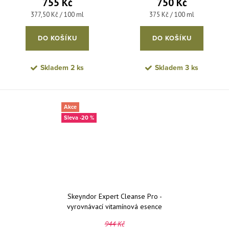
755 Kč
750 Kč
Měrná cena:
Měrná cena:
377,50 Kč / 100 ml
375 Kč / 100 ml
DO KOŠÍKU
DO KOŠÍKU
Skladem
2 ks
Skladem
3 ks
Akce
-20 %
Skeyndor Expert Cleanse Pro -
vyrovnávací vitamínová esence
200 ml
944 Kč