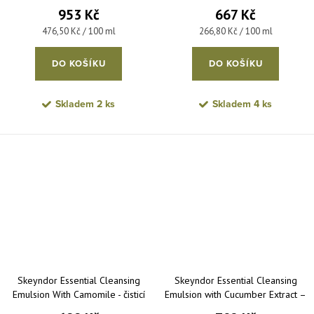
čisticí exfoliační gel pro suchou,
normální až suchou pleť 250 ml
953 Kč
667 Kč
normální a smíšenou pleť 200 ml
Měrná cena:
Měrná cena:
476,50 Kč / 100 ml
266,80 Kč / 100 ml
DO KOŠÍKU
DO KOŠÍKU
Skladem
2 ks
Skladem
4 ks
Skeyndor Essential Cleansing
Skeyndor Essential Cleansing
Emulsion With Camomile - čisticí
Emulsion with Cucumber Extract –
pleťová emulze s heřmánkem pro
čisticí emulze s výtažkem z okurky