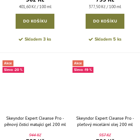
Měrná cena:
Měrná cena:
401,60 Kč / 100 ml
377,50 Kč / 100 ml
DO KOŠÍKU
DO KOŠÍKU
Skladem
3 ks
Skladem
5 ks
Akce
Akce
-20 %
-19 %
Skeyndor Expert Cleanse Pro -
Skeyndor Expert Cleanse Pro -
pěnový čisticí matující gel 200 ml
pleťový micelární olej 200 ml
944 Kč
937 Kč