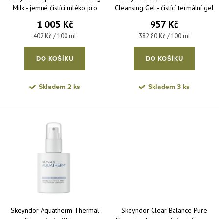
Milk - jemné čistící mléko pro
Cleansing Gel - čistící termální gel
suchou a citlivou pleť 250 ml
pro mastnou a citlivou pleť 250 ml
1 005 Kč
957 Kč
Měrná cena:
Měrná cena:
402 Kč / 100 ml
382,80 Kč / 100 ml
DO KOŠÍKU
DO KOŠÍKU
Skladem
2 ks
Skladem
3 ks
Skeyndor Aquatherm Thermal
Skeyndor Clear Balance Pure