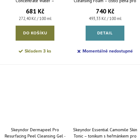
Concentrate Water –
Cleansing Foam – čisticí pěna pro
koncentrovaná termální voda 250
problematickou pleť 150 ml
681 Kč
740 Kč
ml
Měrná cena:
Měrná cena:
272,40 Kč / 100 ml
493,33 Kč / 100 ml
DO KOŠÍKU
DETAIL
Skladem
3 ks
Momentálně nedostupné
Skeyndor Dermapeel Pro
Skeyndor Essential Camomile Skin
Resurfacing Peel Cleansing Gel -
Tonic – tonikum s heřmánkem pro