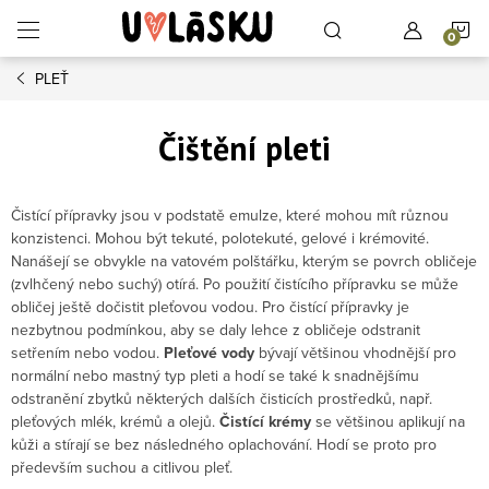
Přejít na obsah
N
PLEŤ
Čištění pleti
Čistící přípravky jsou v podstatě emulze, které mohou mít různou
konzistenci. Mohou být tekuté, polotekuté, gelové i krémovité.
Nanášejí se obvykle na vatovém polštářku, kterým se povrch obličeje
(zvlhčený nebo suchý) otírá. Po použití čistícího přípravku se může
obličej ještě dočistit pleťovou vodou. Pro čistící přípravky je
nezbytnou podmínkou, aby se daly lehce z obličeje odstranit
setřením nebo vodou.
Pleťové vody
bývají většinou vhodnější pro
normální nebo mastný typ pleti a hodí se také k snadnějšímu
odstranění zbytků některých dalších čisticích prostředků, např.
pleťových mlék, krémů a olejů.
Čistící krémy
se většinou aplikují na
kůži a stírají se bez následného oplachování. Hodí se proto pro
především suchou a citlivou pleť.