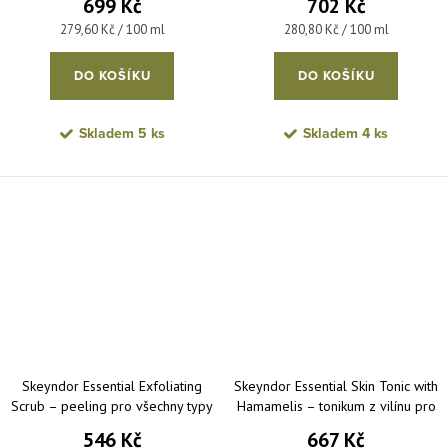
699 Kč
702 Kč
všechny typy pleti 250 ml
pro mastnou až smíšenou pleť
Měrná cena:
Měrná cena:
279,60 Kč / 100 ml
280,80 Kč / 100 ml
250 ml
DO KOŠÍKU
DO KOŠÍKU
Skladem
5 ks
Skladem
4 ks
Skeyndor Essential Exfoliating
Skeyndor Essential Skin Tonic with
Scrub – peeling pro všechny typy
Hamamelis – tonikum z vilínu pro
pleti 50 ml
mastnou až smíšenou pleť 250 ml
546 Kč
667 Kč