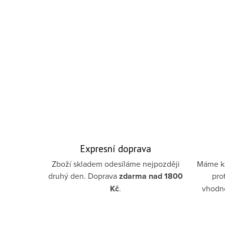
Expresní doprava
Zboží skladem odesíláme nejpozději
Máme ka
druhý den. Doprava
zdarma
nad 1800
pro
Kč
.
vhodno