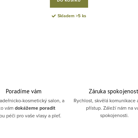
DO KOŠÍKU
Skladem
>5 ks
Poradíme vám
Záruka spokojenost
deřnicko-kosmetický salon, a
Rychlost, skvělá komunikace 
to vám
dokážeme poradit
přístup. Záleží nám na v
spokojenosti.
u péči pro vaše vlasy a pleť.