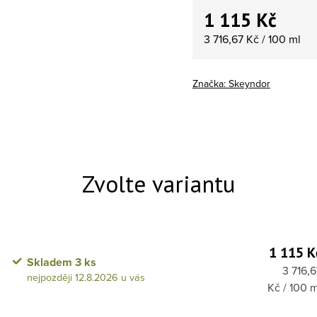
1 115 Kč
Měrná cena:
3 716,67 Kč / 100 ml
Značka:
Skeyndor
1 115 K
Skladem
3 ks
Měrná 
3 716,6
12.8.2026
Kč / 100 m