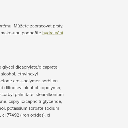
krému. Můžete zapracovat prsty,
d make-upu podpoříte
hydratační
glycol dicaprylate/dicaprate,
 alcohol, ethylhexyl
actone crosspolymer, sorbitan
ed dilinoleyl alcohol copolymer,
ascorbyl palmitate, stearalkonium
ne, caprylic/capric triglyceride,
nol, potassium sorbate,sodium
 ci 77492 (iron oxides), ci