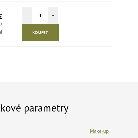
č
cena:
7
l
KOUPIT
kové parametry
:
Make-up