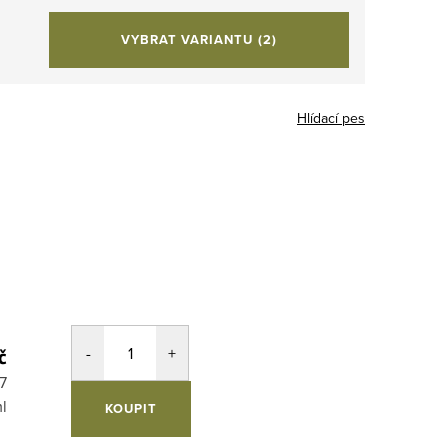
VYBRAT VARIANTU
(2)
Hlídací pes
č
cena:
7
l
KOUPIT