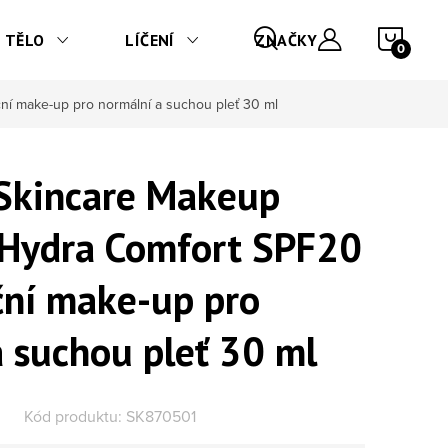
NÁKU
TĚLO
LÍČENÍ
ZNAČKY
í make-up pro normální a suchou pleť 30 ml
Skincare Makeup
 Hydra Comfort SPF20
ční make-up pro
a suchou pleť 30 ml
Kód produktu:
SK870501