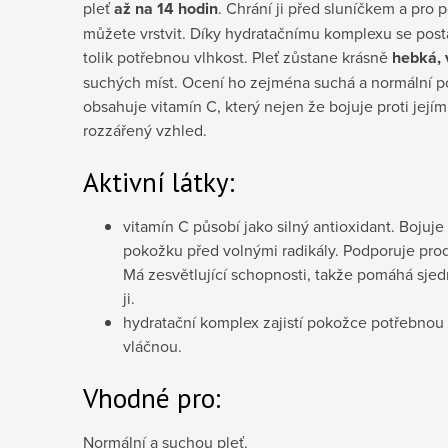
pleť
až na 14 hodin
. Chrání ji před sluníčkem a pro 
můžete vrstvit. Díky hydratačnímu komplexu se post
tolik potřebnou vlhkost. Pleť zůstane krásně
hebká, 
suchých míst. Ocení ho zejména suchá a normální 
obsahuje vitamín C, který nejen že bojuje proti jejímu 
rozzářený vzhled.
Aktivní látky:
vitamín C působí jako silný antioxidant. Bojuje
pokožku před volnými radikály. Podporuje pro
Má zesvětlující schopnosti, takže pomáhá sjedn
ji.
hydratační komplex zajistí pokožce potřebnou v
vláčnou.
Vhodné pro:
Normální a suchou pleť.