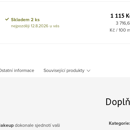
1 115 K
Skladem
2 ks
Měrná 
3 716,6
12.8.2026
Kč / 100 m
Ostatní informace
Související produkty
Doplň
Kategorie
Makeup
dokonale sjednotí vaši