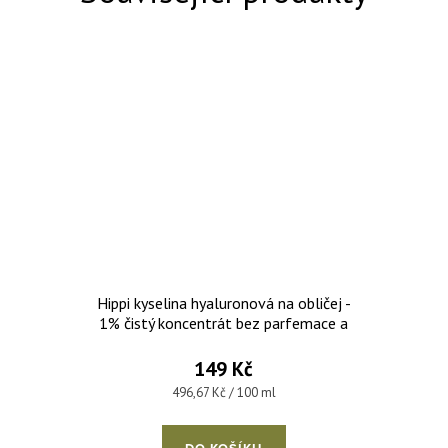
Hippi kyselina hyaluronová na obličej -
1% čistý koncentrát bez parfemace a
parabenů 30 ml
149 Kč
Měrná cena:
496,67 Kč / 100 ml