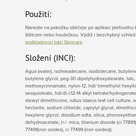
Použití:
Naneste na pokožku obličeje po aplikaci pleťového 
štětcem nebo houbičkou. Výdrž i bezchybný vzhle
podkladovou bází Skincare
.
Složení (INCI):
Agua (water), isohexadecane, isododecane, butylene 
butylene glycol, peg-30 dipolyhydroxystearate, talc,
methoxycinnamate, nylon-12, hdi/ trimethylol hexyll
sesquioleate, hdi/di-c12-14 alkyl tartrate/hydrogenat
stearyl dimethicone, rubus idaeus leaf cell culture, 
hectorite, sodium chloride, caprylyl glycol, dimethico
hexylene glycol, disodium edta, silica, phenoxyetha
dehydroacetate, (+/- mica, titanium dioxide (ci 77891),
77491(iron oxides), ci 77499 (iron oxides)).