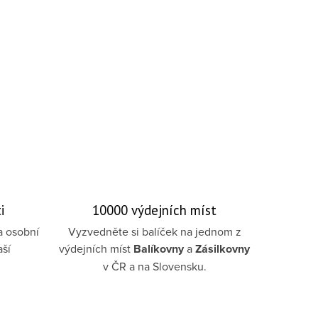
i
10000 výdejních míst
a osobní
Vyzvedněte si balíček na jednom z
aší
výdejních míst
Balíkovny
a
Zásilkovny
v ČR a na Slovensku.