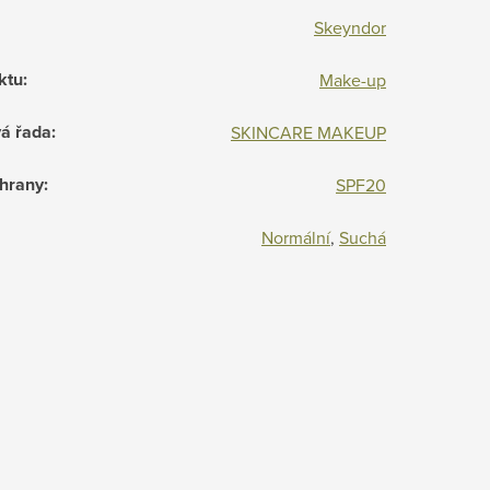
Skeyndor
ktu
:
Make-up
á řada
:
SKINCARE MAKEUP
hrany
:
SPF20
Normální
,
Suchá