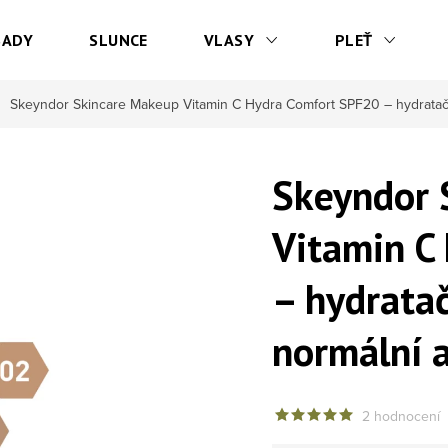
SADY
SLUNCE
VLASY
PLEŤ
Skeyndor Skincare Makeup Vitamin C Hydra Comfort SPF20 – hydratačn
Skeyndor 
Vitamin C
– hydrata
normální 
2 hodnocení