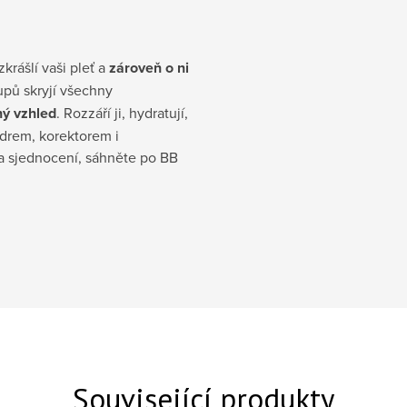
zkrášlí vaši pleť a
zároveň o ni
upů skryjí všechny
ný vzhled
. Rozzáří ji, hydratují,
udrem, korektorem i
a sjednocení, sáhněte po BB
Související produkty