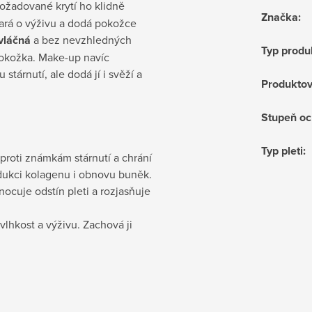
požadované krytí ho klidně
Značka
:
ará o výživu a dodá pokožce
vláčná
a bez nevzhledných
Typ produ
pokožka. Make-up navíc
stárnutí, ale dodá jí i svěží a
Produktov
Stupeň oc
Typ pleti
:
 proti známkám stárnutí a chrání
dukci kolagenu i obnovu buněk.
ocuje odstín pleti a rozjasňuje
lhkost a výživu. Zachová ji