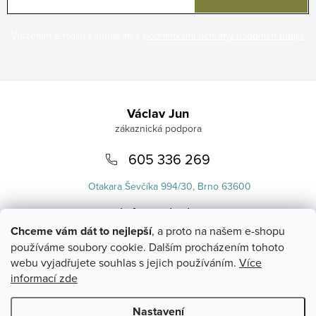
Vložením e-mailu souhlasíte s
podmínkami ochrany osobních údajů
.
Zápatí
Václav Jun
605 336 269
Otakara Ševčíka 994/30, Brno 63600
info
@
uvlasku.cz
Chceme vám dát to nejlepší
, a proto na našem e-shopu
používáme soubory cookie. Dalším procházením tohoto
webu vyjadřujete souhlas s jejich používáním.
Více
informací zde
Nastavení