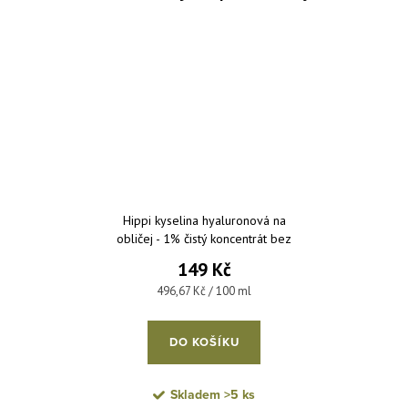
Hippi kyselina hyaluronová na
obličej - 1% čistý koncentrát bez
parfemace a parabenů 30 ml
149 Kč
Měrná cena:
496,67 Kč / 100 ml
DO KOŠÍKU
Skladem
>5 ks