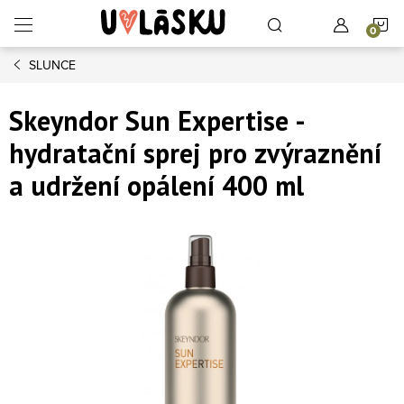
Přejít na obsah
N
SLUNCE
Skeyndor Sun Expertise -
hydratační sprej pro zvýraznění
a udržení opálení 400 ml